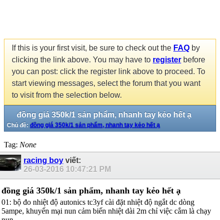
If this is your first visit, be sure to check out the
FAQ
by
clicking the link above. You may have to
register
before
you can post: click the register link above to proceed. To
start viewing messages, select the forum that you want
to visit from the selection below.
đồng giá 350k/1 sản phẩm, nhanh tay kẻo hết ạ
Chủ đề:
đồng giá 350k/1 sản phẩm, nhanh tay kẻo hết ạ
Tag:
None
racing boy
viết:
26-03-2016
10:47:21 PM
đồng giá 350k/1 sản phẩm, nhanh tay kẻo hết ạ
01: bộ đo nhiệt độ autonics tc3yf cài đặt nhiệt độ ngắt dc dòng
5ampe, khuyến mại nun cảm biến nhiệt dài 2m chỉ việc cắm là chạy
nun