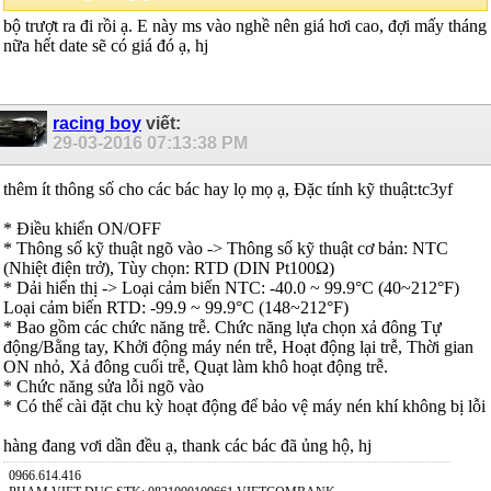
bộ trượt ra đi rồi ạ. E này ms vào nghề nên giá hơi cao, đợi mấy tháng
nữa hết date sẽ có giá đó ạ, hj
racing boy
viết:
29-03-2016
07:13:38 PM
thêm ít thông số cho các bác hay lọ mọ ạ, Đặc tính kỹ thuật:tc3yf
* Điều khiển ON/OFF
* Thông số kỹ thuật ngõ vào -> Thông số kỹ thuật cơ bản: NTC
(Nhiệt điện trở), Tùy chọn: RTD (DIN Pt100Ω)
* Dải hiển thị -> Loại cảm biến NTC: -40.0 ~ 99.9°C (40~212°F)
Loại cảm biến RTD: -99.9 ~ 99.9°C (148~212°F)
* Bao gồm các chức năng trễ. Chức năng lựa chọn xả đông Tự
động/Bằng tay, Khởi động máy nén trễ, Hoạt động lại trễ, Thời gian
ON nhỏ, Xả đông cuối trễ, Quạt làm khô hoạt động trễ.
* Chức năng sửa lỗi ngõ vào
* Có thể cài đặt chu kỳ hoạt động để bảo vệ máy nén khí không bị lỗi
hàng đang vơi dần đều ạ, thank các bác đã ủng hộ, hj
0966.614.416