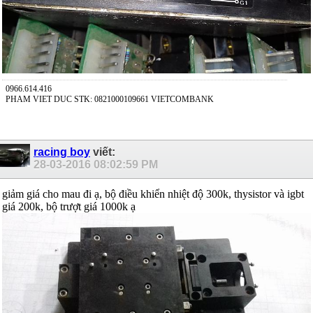
0966.614.416
PHAM VIET DUC STK: 0821000109661 VIETCOMBANK
racing boy
viết:
28-03-2016
08:02:59 PM
giảm giá cho mau đi ạ, bộ điều khiển nhiệt độ 300k, thysistor và igbt
giá 200k, bộ trượt giá 1000k ạ