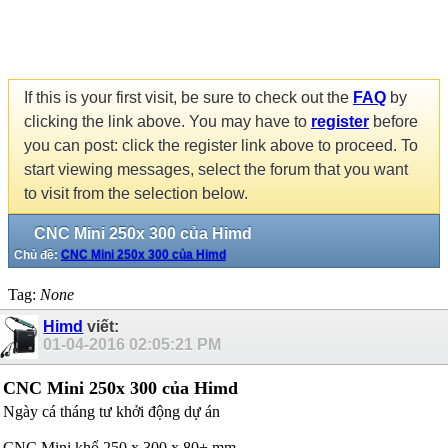
If this is your first visit, be sure to check out the
FAQ
by
clicking the link above. You may have to
register
before
you can post: click the register link above to proceed. To
start viewing messages, select the forum that you want
to visit from the selection below.
CNC Mini 250x 300 của Himd
Chủ đề:
CNC Mini 250x 300 của Himd
Tag:
None
Himd
viết:
01-04-2016
02:05:21 PM
CNC Mini 250x 300 của Himd
Ngày cá tháng tư khởi động dự án
CNC Mini khổ 250 x 300 x 80+ mm