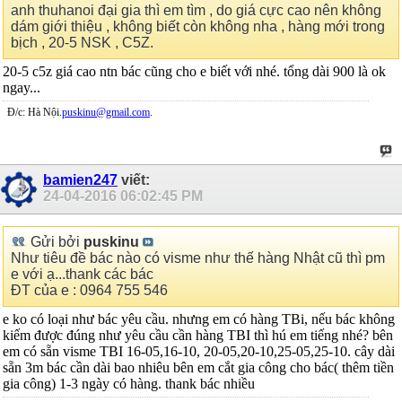
anh thuhanoi đại gia thì em tìm , do giá cực cao nên không
dám giới thiệu , không biết còn không nha , hàng mới trong
bịch , 20-5 NSK , C5Z.
20-5 c5z giá cao ntn bác cũng cho e biết với nhé. tổng dài 900 là ok
ngay...
Đ/c: Hà Nội.
puskinu@gmail.com
.
bamien247
viết:
24-04-2016
06:02:45 PM
Gửi bởi
puskinu
Như tiêu đề bác nào có visme như thế hàng Nhật cũ thì pm
e với ạ...thank các bác
ĐT của e : 0964 755 546
e ko có loại như bác yêu cầu. nhưng em có hàng TBi, nếu bác không
kiếm được đúng như yêu cầu cần hàng TBI thì hú em tiếng nhé? bên
em có sẵn visme TBI 16-05,16-10, 20-05,20-10,25-05,25-10. cây dài
sẵn 3m bác cần dài bao nhiêu bên em cắt gia công cho bác( thêm tiền
gia công) 1-3 ngày có hàng. thank bác nhiều