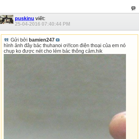
puskinu
viết:
25-04-2016
07:40:44 PM
Gửi bởi
bamien247
hình ảnh đây bác thuhanoi ơi!!con điện thoại của em nó
chụp ko được nét cho lém bác thông cảm.hik