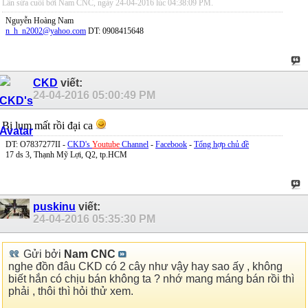
Lần sửa cuối bởi Nam CNC, ngày 24-04-2016 lúc
04:38:09 PM
.
Nguyễn Hoàng Nam
n_h_n2002@yahoo.com
DT: 0908415648
CKD
viết:
24-04-2016
05:00:49 PM
Bị lụm mất rồi đại ca
DT: O7837277II -
CKD's
Youtube
Channel
-
Facebook
-
Tổng hợp chủ đề
17 ds 3, Thạnh Mỹ Lợi, Q2, tp.HCM
puskinu
viết:
24-04-2016
05:35:30 PM
Gửi bởi
Nam CNC
nghe đồn đâu CKD có 2 cây như vậy hay sao ấy , không
biết hắn có chịu bán không ta ? nhớ mang máng bán rồi thì
phải , thôi thì hỏi thử xem.