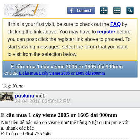
If this is your first visit, be sure to check out the
FAQ
by
clicking the link above. You may have to
register
before
you can post: click the register link above to proceed. To
start viewing messages, select the forum that you want
to visit from the selection below.
E cần mua 1 cây visme 2005 or 1605 dài 900mm
Chủ đề:
E cần mua 1 cây visme 2005 or 1605 dài 900mm
Tag:
None
puskinu
viết:
24-04-2016
03:56:12 PM
E cần mua 1 cây visme 2005 or 1605 dài 900mm
Như tiêu đề bác nào có visme như thế hàng Nhật cũ thì pm e với
ạ...thank các bác
ĐT của e : 0964 755 546