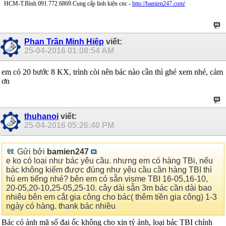
HCM-T.Bình.091.772.6869.Cung cấp linh kiện cnc -
http://bamien247.com/
Phan Trần Minh Hiệp
viết:
25-04-2016
01:08:54 AM
em có 20 bước 8 KX, trình còi nên bác nào cần thì ghé xem nhé, cảm
ơn
thuhanoi
viết:
25-04-2016
05:26:40 PM
Gửi bởi
bamien247
e ko có loại như bác yêu cầu. nhưng em có hàng TBi, nếu
bác không kiếm được đúng như yêu cầu cần hàng TBI thì
hú em tiếng nhé? bên em có sẵn visme TBI 16-05,16-10,
20-05,20-10,25-05,25-10. cây dài sẵn 3m bác cần dài bao
nhiêu bên em cắt gia công cho bác( thêm tiền gia công) 1-3
ngày có hàng. thank bác nhiều
Bác có ảnh mã số đai ốc không cho xin tý ảnh, loại bác TBI chính