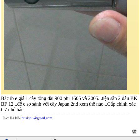
Bác ib e giá 1 cây tổng dài 900 phi 1605 và 2005...tiện sẵn 2 đầu BK
BF 12...để e so sánh với cây Japan 2nd xem thế nào...Cấp chính xác
C7 nhé bác
Đ/c: Hà Nội.
puskinu@gmail.com
.