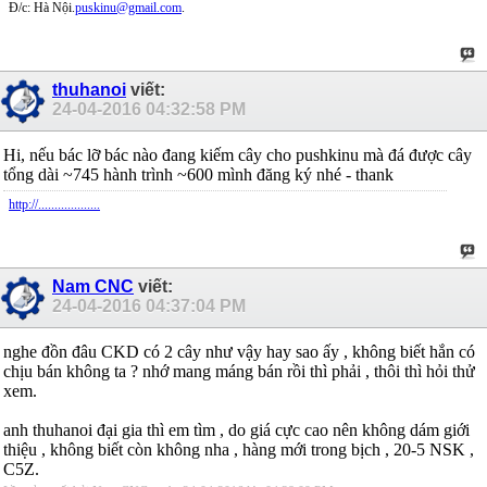
Đ/c: Hà Nội.
puskinu@gmail.com
.
thuhanoi
viết:
24-04-2016
04:32:58 PM
Hi, nếu bác lỡ bác nào đang kiếm cây cho pushkinu mà đá được cây
tổng dài ~745 hành trình ~600 mình đăng ký nhé - thank
http://...................
Nam CNC
viết:
24-04-2016
04:37:04 PM
nghe đồn đâu CKD có 2 cây như vậy hay sao ấy , không biết hắn có
chịu bán không ta ? nhớ mang máng bán rồi thì phải , thôi thì hỏi thử
xem.
anh thuhanoi đại gia thì em tìm , do giá cực cao nên không dám giới
thiệu , không biết còn không nha , hàng mới trong bịch , 20-5 NSK ,
C5Z.