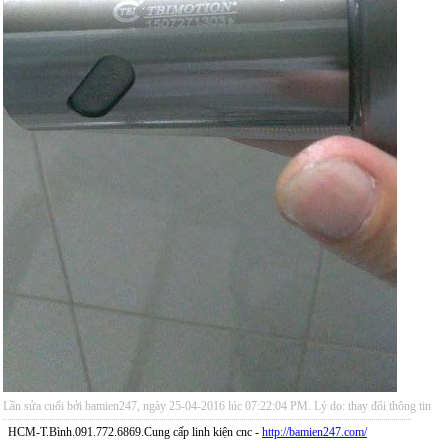
Lần sửa cuối bởi bamien247, ngày 25-04-2016 lúc
07:22:04 PM
.
Lý do:
thay đổi thông tin
HCM-T.Bình.091.772.6869.Cung cấp linh kiện cnc -
http://bamien247.com/