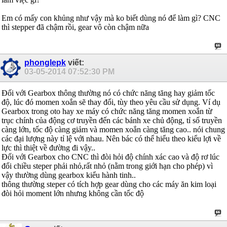
Em có mấy con khủng như vậy mà ko biết dùng nó để làm gì? CNC
thì stepper đã chậm rồi, gear vô còn chậm nữa
phonglepk
viết:
03-05-2014
07:52:30 PM
Đối với Gearbox thông thường nó có chức năng tăng hay giảm tốc
độ, lúc đó momen xoắn sẽ thay đổi, tùy theo yêu cầu sử dụng. Ví dụ
Gearbox trong oto hay xe máy có chức năng tăng momen xoắn từ
trục chính của động cơ truyền đến các bánh xe chủ động, tỉ số truyền
càng lớn, tốc độ càng giảm và momen xoắn càng tăng cao.. nói chung
các đại lượng này tỉ lệ với nhau. Nên bác có thể hiểu theo kiểu lợi về
lực thì thiệt về đường đi vậy..
Đối với Gearbox cho CNC thì đòi hỏi độ chính xác cao và độ rơ lúc
đổi chiều steper phải nhỏ,rất nhỏ (nằm trong giới hạn cho phép) vì
vậy thường dùng gearbox kiểu hành tinh..
thông thường steper có tích hợp gear dùng cho các máy ăn kim loại
đòi hỏi moment lớn nhưng không cần tốc độ