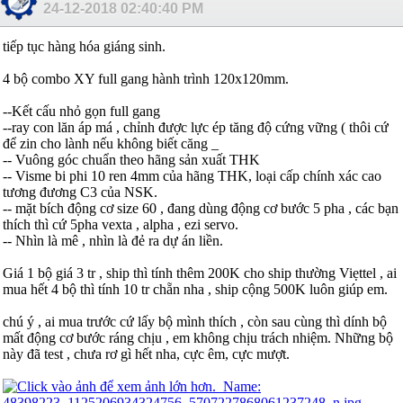
24-12-2018
02:40:40 PM
tiếp tục hàng hóa giáng sinh.
4 bộ combo XY full gang hành trình 120x120mm.
--Kết cấu nhỏ gọn full gang
--ray con lăn áp má , chỉnh được lực ép tăng độ cứng vững ( thôi cứ
để zin cho lành nếu không biết căng _
-- Vuông góc chuẩn theo hãng sản xuất THK
-- Visme bi phi 10 ren 4mm của hãng THK, loại cấp chính xác cao
tương đương C3 của NSK.
-- mặt bích động cơ size 60 , đang dùng động cơ bước 5 pha , các bạn
thích thì cứ 5pha vexta , alpha , ezi servo.
-- Nhìn là mê , nhìn là đẻ ra dự án liền.
Giá 1 bộ giá 3 tr , ship thì tính thêm 200K cho ship thường Viẹttel , ai
mua hết 4 bộ thì tính 10 tr chẵn nha , ship cộng 500K luôn giúp em.
chú ý , ai mua trước cứ lấy bộ mình thích , còn sau cùng thì dính bộ
mất động cơ bước ráng chịu , em không chịu trách nhiệm. Những bộ
này đã test , chưa rơ gì hết nha, cực êm, cực mượt.