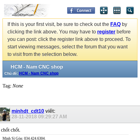
If this is your first visit, be sure to check out the
FAQ
by
clicking the link above. You may have to
register
before
you can post: click the register link above to proceed. To
start viewing messages, select the forum that you want
to visit from the selection below.
HCM - Nam CNC shop
Chủ đề:
HCM - Nam CNC shop
Tag:
None
minhdt_cdt10
viết:
28-11-2018
09:29:27 AM
chốt chốt.
Minh Sì Gòn: 034.424.6304.