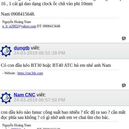
16 , 1 cái gá dao dạng clock ốc chít vào phi 10mm
Nam 0908415648.
Nguyễn Hoàng Nam
n_h_n2002@yahoo.com
DT: 0908415648
dungtb
viết:
24-03-2019
06:51:39 PM
Có con đầu kéo BT30 hoặc BT40 ATC hú em nhé anh Nam
- Website :
https://cnc3ds.com
Nam CNC
viết:
24-03-2019
06:57:50 PM
con dầu kéo nào fanuc công suất bao nhiêu ? tốc độ ra sao ? cần mắt
đọc phía sau không ? có gì nhờ anh em ve chai tìm cho bác.
Nguyễn Hoàng Nam