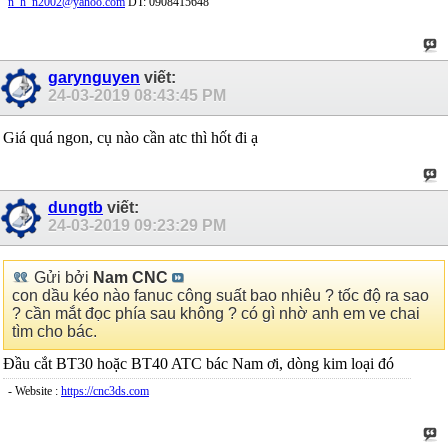
n_h_n2002@yahoo.com
DT: 0908415648
garynguyen
viết:
24-03-2019
08:43:45 PM
Giá quá ngon, cụ nào cần atc thì hốt đi ạ
dungtb
viết:
24-03-2019
09:23:29 PM
Gửi bởi
Nam CNC
con dầu kéo nào fanuc công suất bao nhiêu ? tốc độ ra sao
? cần mắt đọc phía sau không ? có gì nhờ anh em ve chai
tìm cho bác.
Đầu cắt BT30 hoặc BT40 ATC bác Nam ơi, dòng kim loại đó
- Website :
https://cnc3ds.com