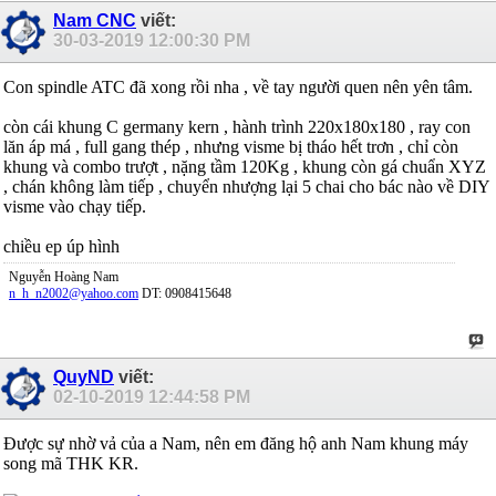
Nam CNC
viết:
30-03-2019
12:00:30 PM
Con spindle ATC đã xong rồi nha , về tay người quen nên yên tâm.
còn cái khung C germany kern , hành trình 220x180x180 , ray con
lăn áp má , full gang thép , nhưng visme bị tháo hết trơn , chỉ còn
khung và combo trượt , nặng tầm 120Kg , khung còn gá chuẩn XYZ
, chán không làm tiếp , chuyển nhượng lại 5 chai cho bác nào về DIY
visme vào chạy tiếp.
chiều ep úp hình
Nguyễn Hoàng Nam
n_h_n2002@yahoo.com
DT: 0908415648
QuyND
viết:
02-10-2019
12:44:58 PM
Được sự nhờ vả của a Nam, nên em đăng hộ anh Nam khung máy
song mã THK KR.