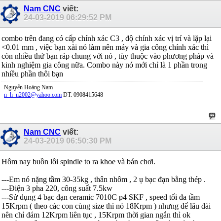
Nam CNC
viết:
24-03-2019
06:29:52 PM
combo trên đang có cấp chính xác C3 , độ chính xác vị trí và lặp lại
<0.01 mm , việc bạn xài nó làm nên máy và gia công chính xác thì
còn nhiều thứ bạn ráp chung với nó , tùy thuộc vào phương pháp và
kinh nghiệm gia công nữa. Combo này nó mới chỉ là 1 phần trong
nhiều phần thôi bạn
Nguyễn Hoàng Nam
n_h_n2002@yahoo.com
DT: 0908415648
Nam CNC
viết:
24-03-2019
06:50:30 PM
Hôm nay buồn lôi spindle to ra khoe và bán chơi.
---Em nó nặng tầm 30-35kg , thân nhôm , 2 ụ bạc đạn bằng thép .
---Điện 3 pha 220, công suất 7.5kw
---Sử dụng 4 bạc đạn ceramic 7010C p4 SKF , speed tối đa tầm
15Krpm ( theo các con cùng size thì nó 18Krpm ) nhưng để lâu dài
nên chỉ dám 12Krpm liên tục , 15Krpm thời gian ngắn thì ok