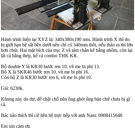
Hành trình hiện tại XYZ là: 340x380x190 mm. Hành trình X thì do
bị giới hạn bệ sắt bên dưới nên chỉ có 340mm thôi, nếu tháo ra thì lớn
hơn chút. Hai mặt bích của trục Z và tám chân kê bằng nhôm, còn lại
tất cả bằng thép, kể cả combo THK KR.
Bộ double Y là KR30 bước ren 10, vít me bi phi 13.
Bộ X là SKR46 bước ren 10, vít me bi phi 16.
Còn bộ Z là KR30 bước ren 6, vít me bi phi 10.
Giá: 6230k.
Khung này do dư, để chật chỗ nên ổng ghét ổng bán chứ chưa bị gì
cả.
Bác nào thích thì cứ liên hệ trực tiếp với anh Nam: 0908415648
Em xin cám ơn.