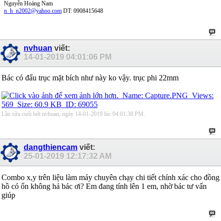
Nguyễn Hoàng Nam
n_h_n2002@yahoo.com
DT: 0908415648
nvhuan
viết:
14-01-2019
04:01:06 PM
Bác có đấu trục mặt bích như này ko vậy. trục phi 22mm
Lần sửa cuối bởi nvhuan, ngày 14-01-2019 lúc
04:01:38 PM
.
dangthiencam
viết:
25-01-2019
12:17:32 AM
Combo x,y trên liệu làm máy chuyên chạy chi tiết chính xác cho đồng
hồ có ổn không hả bác ơi? Em đang tính lên 1 em, nhờ bác tư vấn
giúp