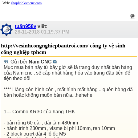
Web:
shoplinhkiencnc.com
tuãn958v
viết:
28-11-2018
01:19:37 PM
http://vesinhcongnghiepbautroi.com/ công ty vệ sinh
công nghiệp tphcm
Gửi bởi
Nam CNC
Mục mua bán này từ bây giờ sẽ là trang duy nhất bán hàng
của Nam cnc , sẽ cập nhật hàng hóa vào trang đầu tiên để
tiện theo dõi
**** Hàng còn hình còn , mất hình mất hàng ...quên hàng đã
bán hoặc không muốn bán nữa...hehehe.
1--- Combo KR30 của hãng THK
- bản rộng 60 dài , dài tầm 480mm
- hành trình 230mm , visme bi phi 10mm, ren 10mm
- 2 block trượt dài 4 lổ ốc M5