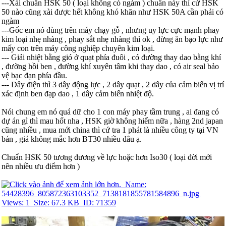
---Xài chuẩn HSK 50 ( loại không có ngàm ) chuẩn này thì cứ HSK
50 nào cũng xài được hết không khó khăn như HSK 50A cần phải có
ngàm
---Gốc em nó dùng trên máy chạy gỗ , nhưng uy lực cực mạnh phay
kim loại nhẹ nhàng , phay sắt nhẹ nhàng thì ok , đừng ăn bạo lực như
mấy con trên máy công nghiệp chuyên kim loại.
--- Giải nhiệt bằng gió ở quạt phía đuôi , có đường thay dao bằng khí
, đường hồi ben , đường khí xuyên tâm khi thay dao , có air seal bảo
vệ bạc đạn phía đầu.
--- Dây điện thì 3 dây động lực , 2 dây quạt , 2 dây của cảm biến vị trí
xác định ben đạp dao , 1 dây cảm biến nhiệt độ.
Nói chung em nó quá dữ cho 1 con máy phay tầm trung , ai đang có
dự án gì thì mau hốt nha , HSK giờ không hiếm nữa , hàng 2nd japan
cũng nhiều , mua mới china thì cứ tra 1 phát là nhiều công ty tại VN
bán , giá không mắc hơn BT30 nhiều đâu ạ.
Chuẩn HSK 50 tương đương về lực hoặc hơn Iso30 ( loại đời mới
nên nhiều ưu điểm hơn )