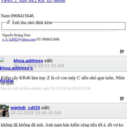
Nam 0908415648.
Ảnh thu nhỏ đính kèm
Nguyễn Hoàng Nam
n_h_n2002@yahoo.com
DT: 0908415648
khoa.address
viết:
26-12-2018
08:57:43 AM
Kiếm cây KR46 làm trục Z là có con máy C siêu nhỏ gọn luôn. Nhìn
đã quá!
Lần sửa cuối bởi khoa.address, ngày 26-12-2018 lúc
09:02:38 AM
.
minhdt_cdt10
viết:
26-12-2018
10:46:45 AM
không đã không đã anh. Anh nam bán kiếm xèng tiêu tết à. tết vợ ko