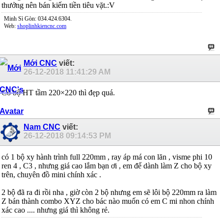
thưởng nên bán kiếm tiền tiêu vặt.:V
Minh Sì Gòn: 034.424.6304.
Web:
shoplinhkiencnc.com
Mới CNC
viết:
26-12-2018
11:41:29 AM
Có bộ HT tầm 220×220 thì đẹp quá.
Nam CNC
viết:
26-12-2018
09:14:53 PM
có 1 bộ xy hành trình full 220mm , ray áp má con lăn , visme phi 10
ren 4 , C3 , nhưng giá cao lắm bạn ơi , em để dành làm Z cho bộ xy
trên, chuyên đồ mini chính xác .
2 bộ đã ra đi rồi nha , giờ còn 2 bộ nhưng em sẽ lôi bộ 220mm ra làm
Z bán thành combo XYZ cho bác nào muốn có em C mi nhon chính
xác cao .... nhưng giá thì không rẻ.