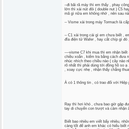
--đi bãi rã máy thì em thấy , phay côn
lớn thì xài nút đôi ( double nut ) C5 
mã gì nữa em không nhớ , nên sau này
-- Visme xài trong máy Tormach là cấ
-- C1 xài trong cái gì em chưa biết , 
đĩa điện tử Wafer , hay cắt chíp gì đó
----visme C7 khi mua thì em nhận biết
chiều xoắn , kiểm tra bằng cách đưa nú
nhúc nhích theo chiều nào ( cây nào nhú
rõ nhất thì phải dùng tới đồng hồ so ạ
, xoay cực nhẹ , nhận thấy chẳng thu
À có 1 thông tin , có trao đổi với Hiệ
Ray thì hơi khó , chưa bao giờ gặp đượ
tay di chuyển con trượt và cảm nhận âm
Biết bao nhiêu em viết bấy nhiêu, nhữ
càng tốt để anh em khác có hiểu biết 