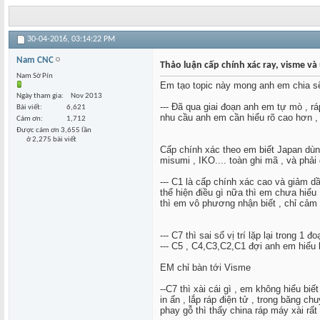
30-04-2016,
03:14:22 PM
Nam CNC
Thảo luận cấp chính xác ray, visme v
Nam Sờ Pín
Em tạo topic này mong anh em chia sẽ
Ngày tham gia
Nov 2013
--- Đã qua giai đoạn anh em tự mò , r
Bài viết
6,621
nhu cầu anh em cần hiểu rõ cao hơn , 
Cám ơn
1,712
Được cám ơn 3,655 lần
ở 2,275 bài viết
Cấp chính xác theo em biết Japan dùng
misumi , IKO.... toàn ghi mã , và phải 
--- C1 là cấp chính xác cao và giảm dầ
thể hiện điều gì nữa thì em chưa hiểu 
thì em vô phương nhận biết , chỉ cảm
--- C7 thì sai số vị trí lặp lại trong
--- C5 , C4,C3,C2,C1 đợi anh em hiểu b
EM chỉ bàn tới Visme
--C7 thì xài cái gì , em không hiểu biế
in ấn , lắp ráp điện tử , trong băng c
phay gỗ thì thấy china ráp máy xài rất