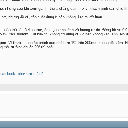
iá, nhưng sau khi xem giá thì thôi.. chẵng dám mơ vì khách bình dân chịu kh
 sơ, nhưng đồ cũ, tần suất dùng ít nên không đưa ra kết luận.
 pháp thử là cố định trục, ấn mạnh cho lệch và buông tự do. Đồng hồ so 0.0
2-3% trên 300mm. Cái này thì không có dụng cụ đo nên không xác định. Nhưng
giản. Vì thước cho cấp chính xác nhỏ hơn 1% trên 300mm không dể kiếm. 
g môi trường chuẩn 20° thì phải.
-
Facebook
-
Tổng hợp chủ đề