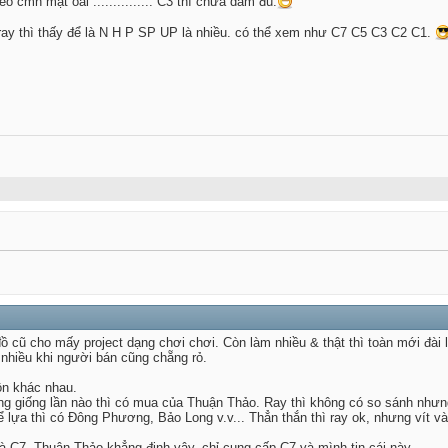
cmn mặt oài ............... C3 thì chưa dám đú.
ray thì thấy để là N H P SP UP là nhiều. có thể xem như C7 C5 C3 C2 C1.
đồ cũ cho mấy project dạng chơi chơi. Còn làm nhiều & thật thì toàn mới đà
 nhiều khi người bán cũng chẵng rỏ.
ồn khác nhau.
ng giống lần nào thì có mua của Thuận Thảo. Ray thì không có so sánh nhưng
ể lựa thì có Đông Phương, Bảo Long v.v... Thẳn thắn thì ray ok, nhưng vít và
 C7. Thuận Thảo khẳng định vậy, chỉ cung cấp C7 và mình tin cái này.