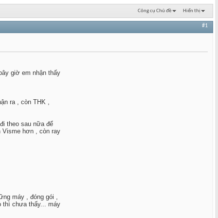
Công cụ Chủ đề
Hiển thị
#1
 bây giờ em nhận thấy
ận ra , còn THK ,
 đi theo sau nữa để
ên Visme hơn , còn ray
hững máy , đóng gói ,
p thì chưa thấy... máy