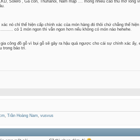
CKD, Solero , Ga con, Thuhanoi, Nam mập .... mong nhiều cao thủ mở lòng vi
ầu.
h xác nó chỉ thể hiện cấp chính xác của món hàng đó thôi chứ chẳng thể hiện
........... có 1 món ngon thì vẫn ngon hơn nếu không có món nào hehehe.
gia công đồ gỗ vì bụi gỗ sẽ gây ra hậu quả ngược cho cái sự chính xác ấy, 
 trong bảo trì.
tcm
,
Trần Hoàng Nam
,
vusvus