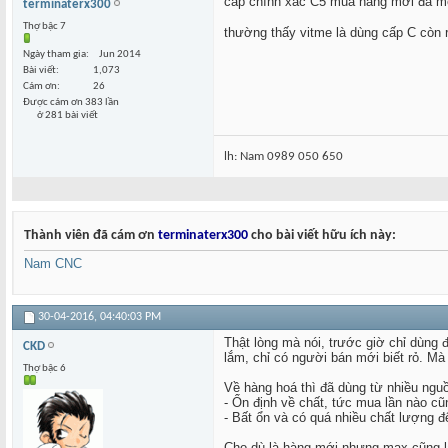
cấp chính xác C5 mua hàng mới đã méo 
terminaterx300
Thợ bậc 7
thường thấy vitme là dùng cấp C còn 
Ngày tham gia
Jun 2014
Bài viết
1,073
Cám ơn
26
Được cám ơn 383 lần
ở 281 bài viết
lh: Nam 0989 050 650
Thành viên đã cám ơn
terminaterx300
cho bài viết hữu ích này:
Nam CNC
30-04-2016,
04:40:03 PM
Thật lòng mà nói, trước giờ chỉ dùng 
CKD
lắm, chỉ có người bán mới biết rỏ. Mà
Thợ bậc 6
Về hàng hoá thì đã dùng từ nhiều ngu
- Ổn định về chất, tức mua lần nào cũ
- Bất ổn và có quá nhiều chất lượng đ
Cho dù là hàng mới nhưng max cũng là