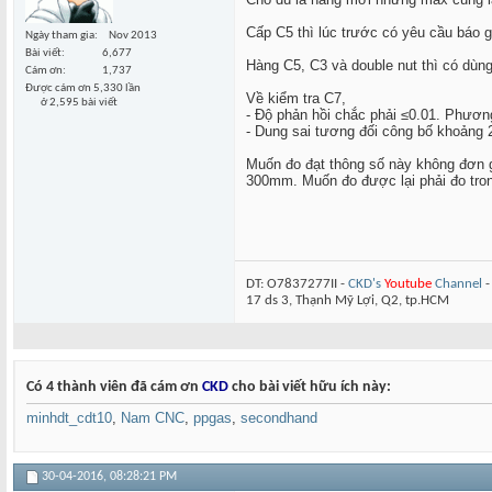
Cấp C5 thì lúc trước có yêu cầu báo g
Ngày tham gia
Nov 2013
Bài viết
6,677
Hàng C5, C3 và double nut thì có dùng
Cám ơn
1,737
Được cám ơn 5,330 lần
Về kiểm tra C7,
ở 2,595 bài viết
- Độ phản hồi chắc phải ≤0.01. Phương
- Dung sai tương đối công bố khoảng 
Muốn đo đạt thông số này không đơn 
300mm. Muốn đo được lại phải đo tron
DT: O7837277II -
CKD's
Youtube
Channel
17 ds 3, Thạnh Mỹ Lợi, Q2, tp.HCM
Có 4 thành viên đã cám ơn
CKD
cho bài viết hữu ích này:
minhdt_cdt10
,
Nam CNC
,
ppgas
,
secondhand
30-04-2016,
08:28:21 PM