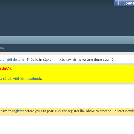
nks
 bi, gối đở...
Thảo luận cấp chính xác ray, visme và ứng dụng của nó.
n dưới).
a sẻ bài viết lên facebook
.
y have to
register
before you can post: click the register link above to proceed. To start view