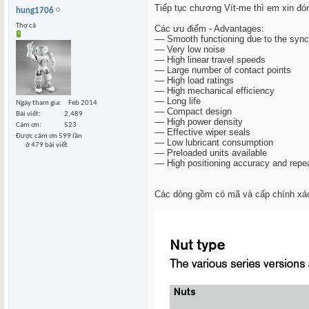
Tiếp tục chương Vít-me thì em xin đó
hung1706
Thợ cả
Các ưu điểm - Advantages:
–– Smooth functioning due to the syn
–– Very low noise
–– High linear travel speeds
–– Large number of contact points
–– High load ratings
–– High mechanical efficiency
–– Long life
Ngày tham gia
Feb 2014
–– Compact design
Bài viết
2,489
–– High power density
Cám ơn
523
–– Effective wiper seals
Được cám ơn 599 lần
–– Low lubricant consumption
ở 479 bài viết
–– Preloaded units available
–– High positioning accuracy and repea
Các dòng gồm có mã và cấp chính xá