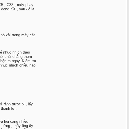
 C5 , C3Z , máy phay
i dòng KX , sau đó là
 nó xài trong máy cắt
hể nhúc nhích theo
thôi chứ chẳng thèm
nhận ra ngay. Kiểm tra
 nhúc nhích chiều nào
 rãnh trượt bi , lấy
thành lời.
và hỏi càng nhiều
ó chứng , mấy ông ấy