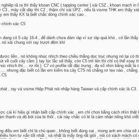
g nghiệp rã ra thì thấy khoan CNC ( tapping center ) xài C5Z , khoan mạch in
hay C3 , máy cắt dây thì C2 , thậm chí xài UPZ , nếu là visme THK em thấy xà
 em thấy KX là biết chắc dòng chính xác cao .
p chính xác C5
em đang có 5 cây 16-4 , để dành chưa dám ráp vì sợ ráp quá khó , có lần thấy
 , nó xài chung với ray trượt đệm khí
 được liền , nó không nhúc nhích theo chiều thẳng dọc trục nhưng nó lại có t
t về cuối cây cầm 1 tay lúc lắc sẽ thấy, còn C5 trở lên thì chỉ có thể xoay 
c nhích thì.... rơ rồi ). C7 có profile rất đặc trưng , đa số nhìn bằng mắt là 
 ..... nhưng đặc biết có lần em kiểm tra cây C7S nó chẳng rơ tẹo nào , chẳng
a C5
p phát , ray và visme Hiệp Phát nói nhập hàng Taiwan và cấp chính xác là C3.
c cái kí hiệu gì nhận biết cấp chính xác , em chỉ chọn bằng cách nhìn thật kĩ
 thanh và độ bót của bi thôi , cái này chắc có lẻ là cảm nhận riêng khó viết 
ng điều em biết chỉ là chủ quan , không biết đúng sai , mong anh em chia sẽ 
nhiều hơn tư vấn tốt nhất , và nhất là mấy ông rất giỏi , nói có sách mách c