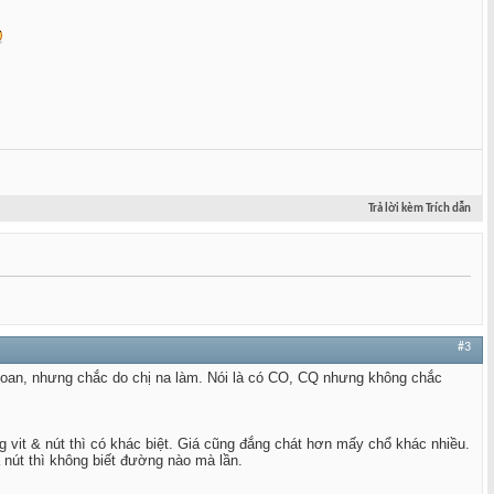
Trả lời kèm Trích dẫn
#3
i loan, nhưng chắc do chị na làm. Nói là có CO, CQ nhưng không chắc
 vit & nút thì có khác biệt. Giá cũng đắng chát hơn mấy chổ khác nhiều.
 nút thì không biết đường nào mà lần.