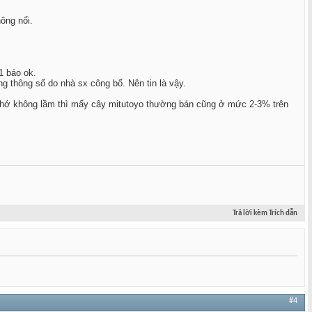
ông nổi.
1 báo ok.
 thông số do nhà sx công bố. Nên tin là vậy.
Nhớ không lầm thì mấy cây mitutoyo thường bán cũng ở mức 2-3% trên
Trả lời kèm Trích dẫn
#4