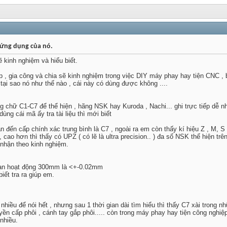
à ứng dụng của nó.
 kinh nghiệm và hiểu biết.
áp , gia công và chia sẽ kinh nghiệm trong việc DIY máy phay hay tiện CNC ,
tại sao nó như thế nào , cái này có dùng được không ....
 chữ C1-C7 để thể hiện , hãng NSK hay Kuroda , Nachi... ghi trực tiếp dễ nh
dùng cái mã ấy tra tài liệu thì mới biết
n đến cấp chính xác trung bình là C7 , ngoài ra em còn thấy kí hiệu Z , M, S
, cao hơn thì thấy có UPZ ( có lẽ là ultra precision.. ) đa số NSK thể hiện tr
 nhận theo kinh nghiệm.
 1 đoạn hoạt động 300mm là <+-0.02mm
iết tra ra giúp em.
t nhiều để nói hết , nhưng sau 1 thời gian dài tìm hiểu thì thấy C7 xài trong n
huyền cấp phôi , cánh tay gắp phôi..... còn trong máy phay hay tiện công nghiệ
 nhiều.