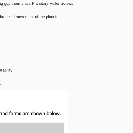
ng góp thêm phần: Planetary Roller Screws
chronized movement of the planets
tability
c: