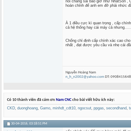
nói chẳng sai bao giờ như NhatSon , 
hoàn chỉnh để anh em đỡ phải nhức đ
À 1 điều cực kì quan trọng , cấp chín
cả hệ thống hay cái máy cả nhưng.....
Chống chỉ định cấp chính xác cao cho 
nhất , đạt được yêu cầu và nhẹ cái đầu
Nguyễn Hoàng Nam
n_h_n2002@yahoo.com
DT: 0908415648
Có 10 thành viên đã cám ơn
Nam CNC
cho bài viết hữu ích này:
CKD
,
duonghoang
,
Gamo
,
minhdt_cdt10
,
ngocsut
,
ppgas
,
secondhand
,
30-04-2016,
03:18:51 PM