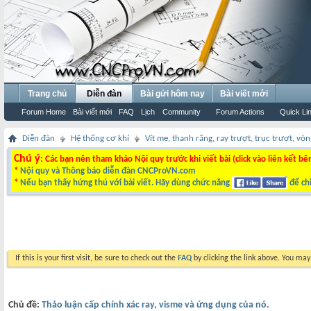
Trang chủ
Diễn đàn
Bài gửi hôm nay
Bài viết mới
Forum Home
Bài viết mới
FAQ
Lịch
Community
Forum Actions
Quick Li
Diễn đàn
Hệ thống cơ khí
Vít me, thanh răng, ray trượt, trục trượt, vòng
Chú ý
: Các bạn nên tham khảo Nội quy trước khi viết bài (click vào liên kết bê
*
Nội quy và Thông báo diễn đàn CNCProVN.com
*
Nếu bạn thấy hứng thú với bài viết. Hãy dùng chức năng
để chi
If this is your first visit, be sure to check out the
FAQ
by clicking the link above. You ma
Chủ đề:
Thảo luận cấp chính xác ray, visme và ứng dụng của nó.