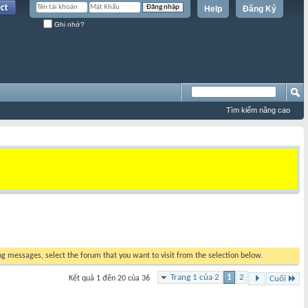
Help
Đăng Ký
Ghi nhớ?
Tìm kiếm nâng cao
ing messages, select the forum that you want to visit from the selection below.
Trang 1 của 2
1
2
Kết quả 1 đến 20 của 36
Cuối