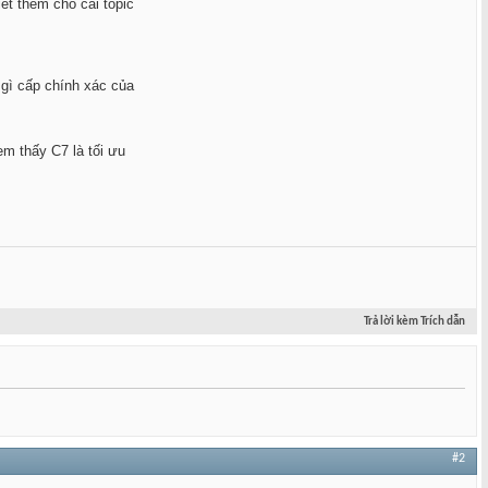
ết thêm cho cái topic
 gì cấp chính xác của
em thấy C7 là tối ưu
Trả lời kèm Trích dẫn
#2