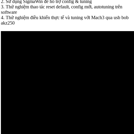
2. Sử dụng SigmaWin để hổ trợ config & tuning
3. Thử nghiệm thao tác reset default, config mới, autotuning trên
software
4. Thử nghiệm điều khiển thực tế và tuning với Mach3 qua usb bob
akz250