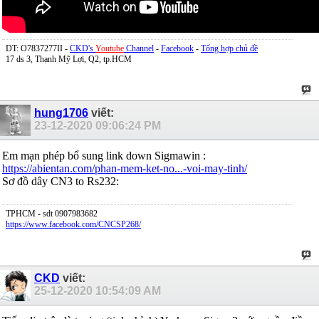
DT: O7837277II -
CKD's
Youtube
Channel
-
Facebook
-
Tổng hợp chủ đề
17 ds 3, Thạnh Mỹ Lợi, Q2, tp.HCM
hung1706
viết:
23-12-2020
09:06:24 PM
Em mạn phép bổ sung link down Sigmawin :
https://abientan.com/phan-mem-ket-no...-voi-may-tinh/
Sơ đồ dây CN3 to Rs232:
TPHCM - sdt 0907983682
https://www.facebook.com/CNCSP268/
CKD
viết:
25-12-2020
10:54:09 AM