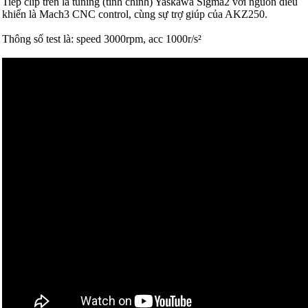
Tiếp clip trên là tuning (tinh chỉnh) Yaskawa Sigma2 với nguồn điều
khiển là Mach3 CNC control, cùng sự trợ giúp của AKZ250.
Thông số test là: speed 3000rpm, acc 1000r/s²