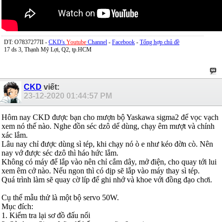
DT: O7837277II -
CKD's
Youtube
Channel
-
Facebook
-
Tổng hợp chủ đề
17 ds 3, Thạnh Mỹ Lợi, Q2, tp.HCM
CKD
viết:
23-12-2020
01:44:57 PM
Hôm nay CKD được bạn cho mượn bộ Yaskawa sigma2 để vọc vạch
xem nó thế nào. Nghe đồn séc dzô dể dùng, chạy êm mượt và chính
xác lắm.
Lâu nay chỉ được dùng sì tép, khi chạy nó ò e như kéo đờn cò. Nên
nay vớ được séc dzô thì háo hức lắm.
Không có máy để lắp vào nên chỉ cắm dây, mở điện, cho quay tới lui
xem êm cở nào. Nếu ngon thì có dịp sẽ lắp vào máy thay sì tép.
Quá trình làm sẽ quay cờ líp để ghi nhớ và khoe với đồng đạo chơi.
Cụ thể mẫu thử là một bộ servo 50W.
Mục đích:
1. Kiểm tra lại sơ đồ đấu nối