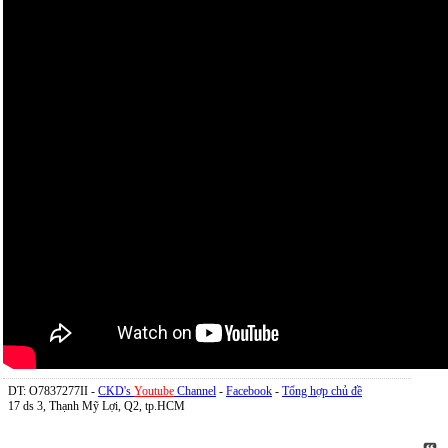
DT: O7837277II -
CKD's
Youtube
Channel
-
Facebook
-
Tổng hợp chủ đề
17 ds 3, Thạnh Mỹ Lợi, Q2, tp.HCM