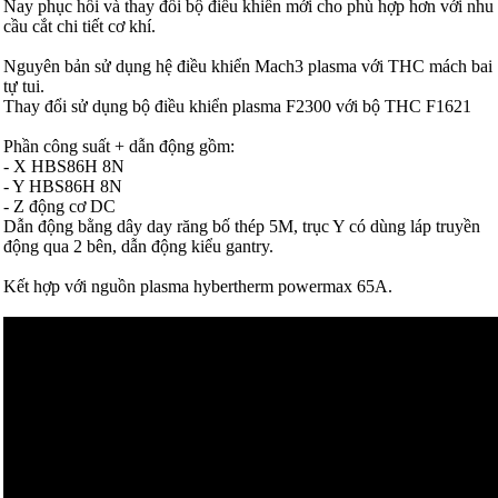
Nay phục hồi và thay đổi bộ điều khiển mới cho phù hợp hơn với nhu
cầu cắt chi tiết cơ khí.
Nguyên bản sử dụng hệ điều khiển Mach3 plasma với THC mách bai
tự tui.
Thay đổi sử dụng bộ điều khiển plasma F2300 với bộ THC F1621
Phần công suất + dẫn động gồm:
- X HBS86H 8N
- Y HBS86H 8N
- Z động cơ DC
Dẫn động bằng dây day răng bố thép 5M, trục Y có dùng láp truyền
động qua 2 bên, dẫn động kiểu gantry.
Kết hợp với nguồn plasma hybertherm powermax 65A.