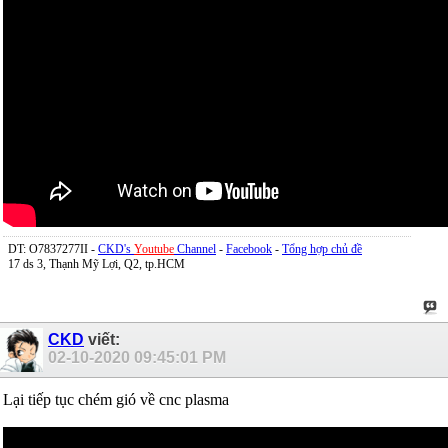
DT: O7837277II -
CKD's
Youtube
Channel
-
Facebook
-
Tổng hợp chủ đề
17 ds 3, Thạnh Mỹ Lợi, Q2, tp.HCM
CKD
viết:
02-10-2020
09:45:01 PM
Lại tiếp tục chém gió về cnc plasma