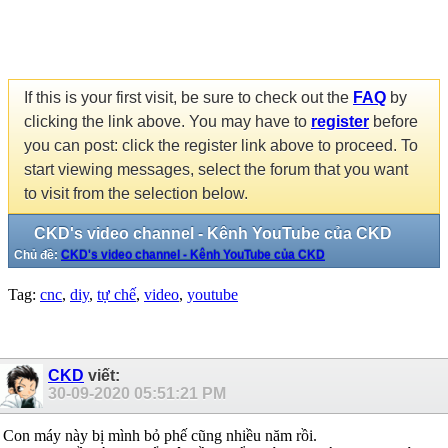
If this is your first visit, be sure to check out the
FAQ
by
clicking the link above. You may have to
register
before
you can post: click the register link above to proceed. To
start viewing messages, select the forum that you want
to visit from the selection below.
CKD's video channel - Kênh YouTube của CKD
Chủ đề:
CKD's video channel - Kênh YouTube của CKD
Tag:
cnc
,
diy
,
tự chế
,
video
,
youtube
CKD
viết:
30-09-2020
05:51:21 PM
Con máy này bị mình bỏ phế cũng nhiều năm rồi.