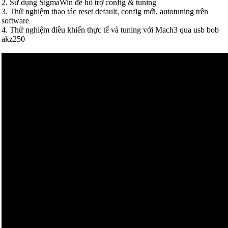
2. Sử dụng SigmaWin để hổ trợ config & tuning
3. Thử nghiệm thao tác reset default, config mới, autotuning trên
software
4. Thử nghiệm điều khiển thực tế và tuning với Mach3 qua usb bob
akz250