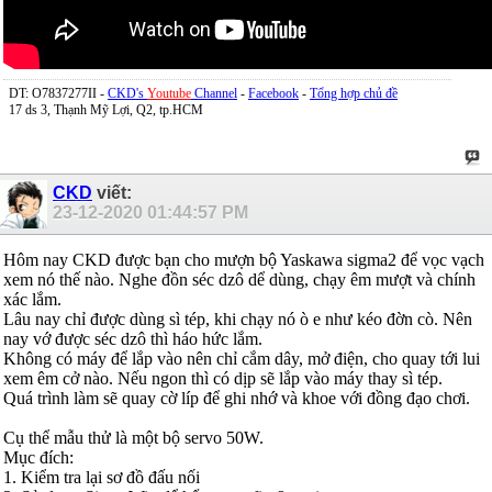
DT: O7837277II -
CKD's
Youtube
Channel
-
Facebook
-
Tổng hợp chủ đề
17 ds 3, Thạnh Mỹ Lợi, Q2, tp.HCM
CKD
viết:
23-12-2020
01:44:57 PM
Hôm nay CKD được bạn cho mượn bộ Yaskawa sigma2 để vọc vạch
xem nó thế nào. Nghe đồn séc dzô dể dùng, chạy êm mượt và chính
xác lắm.
Lâu nay chỉ được dùng sì tép, khi chạy nó ò e như kéo đờn cò. Nên
nay vớ được séc dzô thì háo hức lắm.
Không có máy để lắp vào nên chỉ cắm dây, mở điện, cho quay tới lui
xem êm cở nào. Nếu ngon thì có dịp sẽ lắp vào máy thay sì tép.
Quá trình làm sẽ quay cờ líp để ghi nhớ và khoe với đồng đạo chơi.
Cụ thể mẫu thử là một bộ servo 50W.
Mục đích:
1. Kiểm tra lại sơ đồ đấu nối