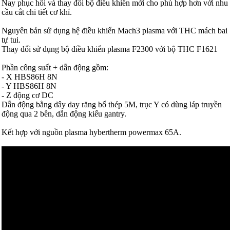
Nay phục hồi và thay đổi bộ điều khiển mới cho phù hợp hơn với nhu
cầu cắt chi tiết cơ khí.
Nguyên bản sử dụng hệ điều khiển Mach3 plasma với THC mách bai
tự tui.
Thay đổi sử dụng bộ điều khiển plasma F2300 với bộ THC F1621
Phần công suất + dẫn động gồm:
- X HBS86H 8N
- Y HBS86H 8N
- Z động cơ DC
Dẫn động bằng dây day răng bố thép 5M, trục Y có dùng láp truyền
động qua 2 bên, dẫn động kiểu gantry.
Kết hợp với nguồn plasma hybertherm powermax 65A.