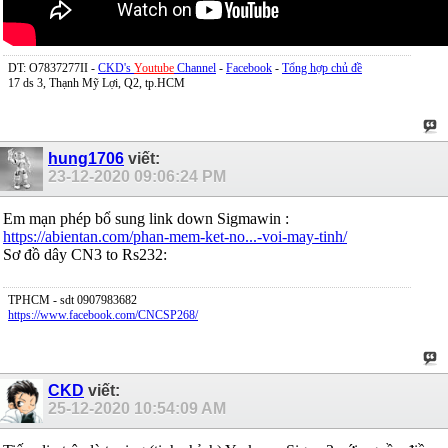
DT: O7837277II -
CKD's
Youtube
Channel
-
Facebook
-
Tổng hợp chủ đề
17 ds 3, Thạnh Mỹ Lợi, Q2, tp.HCM
hung1706
viết:
23-12-2020
09:06:24 PM
Em mạn phép bổ sung link down Sigmawin :
https://abientan.com/phan-mem-ket-no...-voi-may-tinh/
Sơ đồ dây CN3 to Rs232:
TPHCM - sdt 0907983682
https://www.facebook.com/CNCSP268/
CKD
viết:
25-12-2020
10:54:09 AM