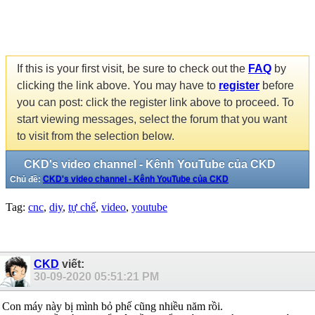
If this is your first visit, be sure to check out the
FAQ
by
clicking the link above. You may have to
register
before
you can post: click the register link above to proceed. To
start viewing messages, select the forum that you want
to visit from the selection below.
CKD's video channel - Kênh YouTube của CKD
Chủ đề:
CKD's video channel - Kênh YouTube của CKD
Tag:
cnc
,
diy
,
tự chế
,
video
,
youtube
CKD
viết:
30-09-2020
05:51:21 PM
Con máy này bị mình bỏ phế cũng nhiều năm rồi.