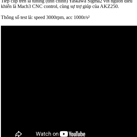
Tiếp clip trên là tuning (tinh chỉnh) Yaskawa Sigma2 với nguồn điều
khiển là Mach3 CNC control, cùng sự trợ giúp của AKZ250.
Thông số test là: speed 3000rpm, acc 1000r/s²