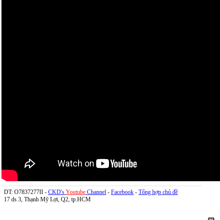
DT: O7837277II -
CKD's
Youtube
Channel
-
Facebook
-
Tổng hợp chủ đề
17 ds 3, Thạnh Mỹ Lợi, Q2, tp.HCM