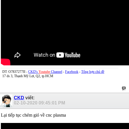
DT: O7837277II -
CKD's
Youtube
Channel
-
Facebook
-
Tổng hợp chủ đề
17 ds 3, Thạnh Mỹ Lợi, Q2, tp.HCM
CKD
viết:
02-10-2020
09:45:01 PM
Lại tiếp tục chém gió về cnc plasma