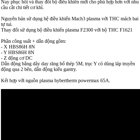
Nay phục hồi và thay đổi bộ điều khiển mới cho phù hợp hơn với nhu
cầu cắt chi tiết cơ khí.
Nguyên bản sử dụng hệ điều khiển Mach3 plasma với THC mách bai
tự tui.
Thay đổi sử dụng bộ điều khiển plasma F2300 với bộ THC F1621
Phần công suất + dẫn động gồm:
- X HBS86H 8N
- Y HBS86H 8N
- Z động cơ DC
Dẫn động bằng dây day răng bố thép 5M, trục Y có dùng láp truyền
động qua 2 bên, dẫn động kiểu gantry.
Kết hợp với nguồn plasma hybertherm powermax 65A.