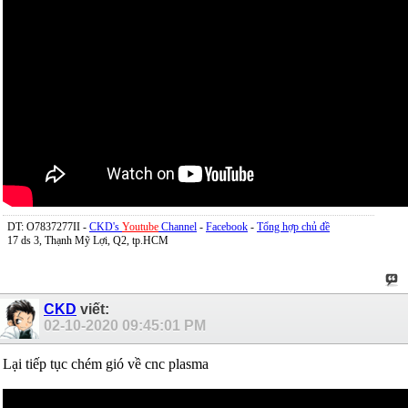
DT: O7837277II -
CKD's
Youtube
Channel
-
Facebook
-
Tổng hợp chủ đề
17 ds 3, Thạnh Mỹ Lợi, Q2, tp.HCM
CKD
viết:
02-10-2020
09:45:01 PM
Lại tiếp tục chém gió về cnc plasma