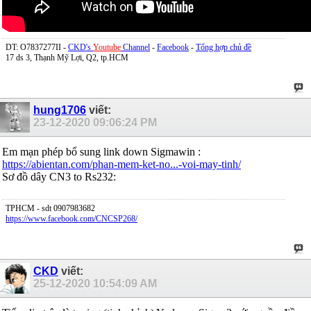
DT: O7837277II -
CKD's
Youtube
Channel
-
Facebook
-
Tổng hợp chủ đề
17 ds 3, Thạnh Mỹ Lợi, Q2, tp.HCM
hung1706
viết:
23-12-2020
09:06:24 PM
Em mạn phép bổ sung link down Sigmawin :
https://abientan.com/phan-mem-ket-no...-voi-may-tinh/
Sơ đồ dây CN3 to Rs232:
TPHCM - sdt 0907983682
https://www.facebook.com/CNCSP268/
CKD
viết:
25-12-2020
10:54:09 AM