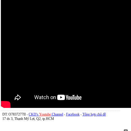
DT: O7837277II -
CKD's
Youtube
Channel
-
Facebook
-
Tổng hợp chủ đề
17 ds 3, Thạnh Mỹ Lợi, Q2, tp.HCM