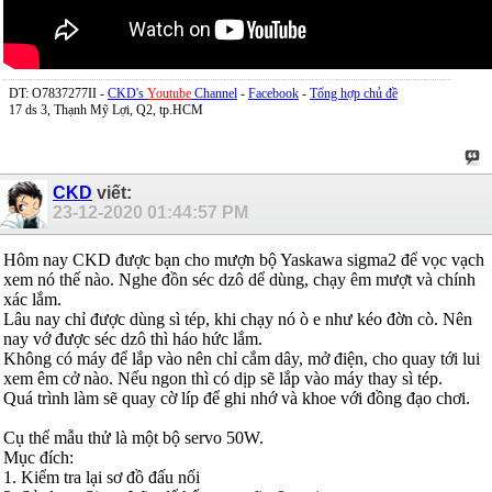
DT: O7837277II -
CKD's
Youtube
Channel
-
Facebook
-
Tổng hợp chủ đề
17 ds 3, Thạnh Mỹ Lợi, Q2, tp.HCM
CKD
viết:
23-12-2020
01:44:57 PM
Hôm nay CKD được bạn cho mượn bộ Yaskawa sigma2 để vọc vạch
xem nó thế nào. Nghe đồn séc dzô dể dùng, chạy êm mượt và chính
xác lắm.
Lâu nay chỉ được dùng sì tép, khi chạy nó ò e như kéo đờn cò. Nên
nay vớ được séc dzô thì háo hức lắm.
Không có máy để lắp vào nên chỉ cắm dây, mở điện, cho quay tới lui
xem êm cở nào. Nếu ngon thì có dịp sẽ lắp vào máy thay sì tép.
Quá trình làm sẽ quay cờ líp để ghi nhớ và khoe với đồng đạo chơi.
Cụ thể mẫu thử là một bộ servo 50W.
Mục đích:
1. Kiểm tra lại sơ đồ đấu nối