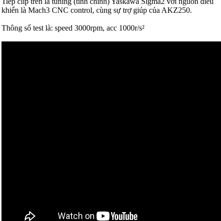
Tiếp clip trên là tuning (tinh chỉnh) Yaskawa Sigma2 với nguồn điều
khiển là Mach3 CNC control, cùng sự trợ giúp của AKZ250.
Thông số test là: speed 3000rpm, acc 1000r/s²