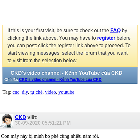
If this is your first visit, be sure to check out the
FAQ
by
clicking the link above. You may have to
register
before
you can post: click the register link above to proceed. To
start viewing messages, select the forum that you want
to visit from the selection below.
CKD's video channel - Kênh YouTube của CKD
Chủ đề:
CKD's video channel - Kênh YouTube của CKD
Tag:
cnc
,
diy
,
tự chế
,
video
,
youtube
CKD
viết:
30-09-2020
05:51:21 PM
Con máy này bị mình bỏ phế cũng nhiều năm rồi.