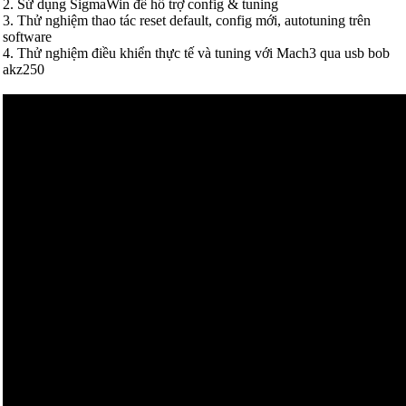
2. Sử dụng SigmaWin để hổ trợ config & tuning
3. Thử nghiệm thao tác reset default, config mới, autotuning trên
software
4. Thử nghiệm điều khiển thực tế và tuning với Mach3 qua usb bob
akz250