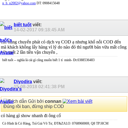
n_h_n2002@yahoo.com
DT: 0908415648
biết tuốt
viết:
14-02-2017
09:18:45 AM
các hãng chuyển phát có dịch vụ COD ạ nhưng khổ nỗi COD đến
mà khách không lấy hàng vì lý do nào đó thì người bán vừa mất công
vừa mất 2 lần tiền vận chuyển ,
biết tuốt -- nghĩa là cái gì cũng muốn biết 1 tí
minh- Đt:0388536483
Diyodira
viết:
15-08-2018
02:41:38 PM
Gửi bởi
connan
Đúng rồi bạn, đừng ship COD
có hàng gì show nhanh đi ông cố
Có Hình là Có Hàng, Trả Giá Vô Tư, ĐT&ZALO: 0768960069, Q8 TP.HCM