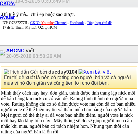
19-05-2016
03:03:49 PM
Thì tuỳ ý mà... chứ ép buộc sao được.
DT: O7837277II -
CKD's
Youtube
Channel
-
Facebook
-
Tổng hợp chủ đề
17 ds 3, Thạnh Mỹ Lợi, Q2, tp.HCM
ABCNC
viết:
20-05-2016
08:50:26 AM
Gửi bởi
ducduy9104
Em thì đề xuất là nên có rating cho người bán và cả người
mua vì nó đơn giản và cũng tiện lợi cho đôi bên.
Mình thấy cách này hay, đơn giản, tránh được tình trạng lập nick mới
để bán hàng khi nick cũ có vấn đề. Rating hình thành do người mua
vote. Rating không chỉ có số điểm được vote mà còn đã có ban nhiêu
người vote để thể hiện uy tín và thâm niên bán hàng của người bán.
Mọi người có thể thấy ai đã vote bao nhiêu điểm, người vote là nick
mới hay lão làng trên này...Mấy thông số đó sẽ giúp người mua cân
nhắc khi mua. người bán có trách nhiệm hơn. Nhưng tạm thời cần
rating của người bán là ổn rồi