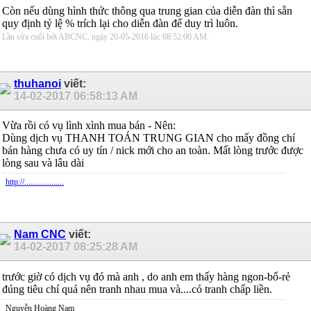
Còn nếu dùng hình thức thông qua trung gian của diễn đàn thì sẵn
quy định tỷ lệ % trích lại cho diễn đàn để duy trì luôn.
Lần sửa cuối bởi ABCNC, ngày 20-05-2016 lúc
08:52:00 AM
.
thuhanoi
viết:
14-02-2017
06:58:13 AM
Vừa rồi có vụ lình xình mua bán - Nên:
Dùng dịch vụ THANH TOÁN TRUNG GIAN cho mấy đồng chí
bán hàng chưa có uy tín / nick mới cho an toàn. Mất lòng trước được
lòng sau và lâu dài
http://...................
Nam CNC
viết:
14-02-2017
08:25:28 AM
trước giờ có dịch vụ đó mà anh , do anh em thấy hàng ngon-bổ-rẻ
đúng tiêu chí quá nên tranh nhau mua và....có tranh chấp liền.
Nguyễn Hoàng Nam