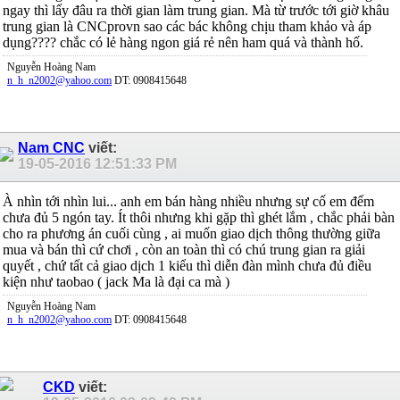
ngay thì lấy đâu ra thời gian làm trung gian. Mà từ trước tới giờ khâu
trung gian là CNCprovn sao các bác không chịu tham khảo và áp
dụng???? chắc có lẻ hàng ngon giá rẻ nên ham quá và thành hố.
Nguyễn Hoàng Nam
n_h_n2002@yahoo.com
DT: 0908415648
Nam CNC
viết:
19-05-2016
12:51:33 PM
À nhìn tới nhìn lui... anh em bán hàng nhiều nhưng sự cố em đếm
chưa đủ 5 ngón tay. Ít thôi nhưng khi gặp thì ghét lắm , chắc phải bàn
cho ra phương án cuối cùng , ai muốn giao dịch thông thường giữa
mua và bán thì cứ chơi , còn an toàn thì có chú trung gian ra giải
quyết , chứ tất cả giao dịch 1 kiểu thì diễn đàn mình chưa đủ điều
kiện như taobao ( jack Ma là đại ca mà )
Nguyễn Hoàng Nam
n_h_n2002@yahoo.com
DT: 0908415648
CKD
viết: