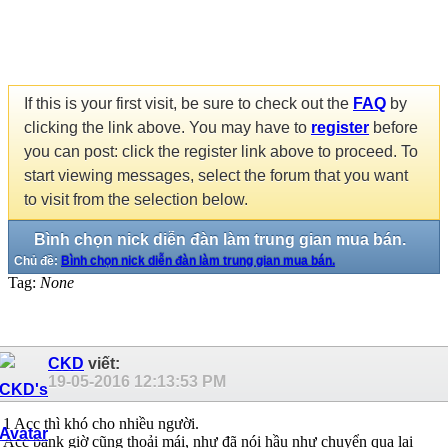
If this is your first visit, be sure to check out the
FAQ
by
clicking the link above. You may have to
register
before
you can post: click the register link above to proceed. To
start viewing messages, select the forum that you want
to visit from the selection below.
Bình chọn nick diễn đàn làm trung gian mua bán.
Chủ đề:
Bình chọn nick diễn đàn làm trung gian mua bán.
Tag:
None
CKD
viết:
19-05-2016
12:13:53 PM
1 Acc thì khó cho nhiều người.
Acc bank giờ cũng thoải mái, như đã nói hầu như chuyển qua lại