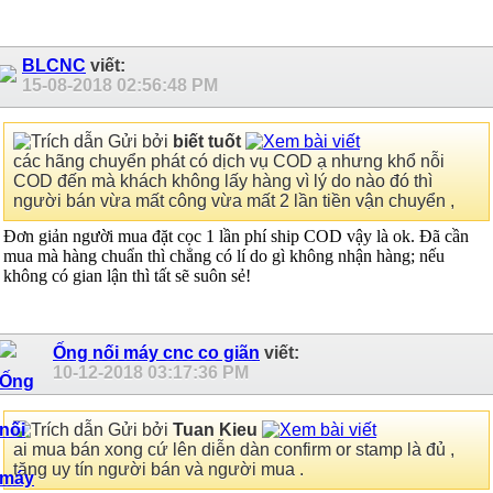
BLCNC
viết:
15-08-2018
02:56:48 PM
Gửi bởi
biết tuốt
các hãng chuyển phát có dịch vụ COD ạ nhưng khổ nỗi
COD đến mà khách không lấy hàng vì lý do nào đó thì
người bán vừa mất công vừa mất 2 lần tiền vận chuyển ,
Đơn giản người mua đặt cọc 1 lần phí ship COD vậy là ok. Đã cần
mua mà hàng chuẩn thì chẳng có lí do gì không nhận hàng; nếu
không có gian lận thì tất sẽ suôn sẻ!
Ống nối máy cnc co giãn
viết:
10-12-2018
03:17:36 PM
Gửi bởi
Tuan Kieu
ai mua bán xong cứ lên diễn dàn confirm or stamp là đủ ,
tăng uy tín người bán và người mua .