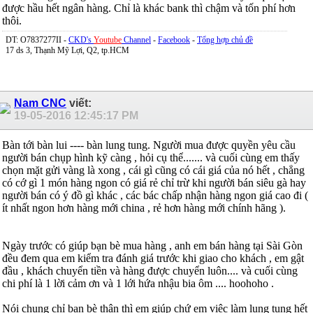
được hầu hết ngân hàng. Chỉ là khác bank thì chậm và tốn phí hơn
thôi.
DT: O7837277II -
CKD's
Youtube
Channel
-
Facebook
-
Tổng hợp chủ đề
17 ds 3, Thạnh Mỹ Lợi, Q2, tp.HCM
Nam CNC
viết:
19-05-2016
12:45:17 PM
Bàn tới bàn lui ---- bàn lung tung. Người mua được quyền yêu cầu
người bán chụp hình kỹ càng , hỏi cụ thể....... và cuối cùng em thấy
chọn mặt gửi vàng là xong , cái gì cũng có cái giá của nó hết , chẳng
có cớ gì 1 món hàng ngon có giá rẻ chỉ trừ khi người bán siêu gà hay
người bán có ý đồ gì khác , các bác chấp nhận hàng ngon giá cao đi (
ít nhất ngon hơn hàng mới china , rẻ hơn hàng mới chính hãng ).
Ngày trước có giúp bạn bè mua hàng , anh em bán hàng tại Sài Gòn
đều đem qua em kiểm tra đánh giá trước khi giao cho khách , em gật
đầu , khách chuyển tiền và hàng được chuyển luôn.... và cuối cùng
chi phí là 1 lời cảm ơn và 1 lới hứa nhậu bia ôm .... hoohoho .
Nói chung chỉ bạn bè thân thì em giúp chứ em việc làm lung tung hết