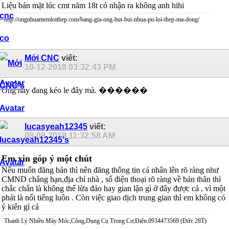
Liệu bản mặt lúc cmt năm 18t có nhận ra không anh hihi
http://ongnhuamemloithep.com/bang-gia-ong-hut-bui-nhua-pu-loi-thep-ma-dong/
Mới CNC
viết:
10-12-2018
03:32:43 PM
Ông này đang kéo le đây mà. ������
lucasyeah12345
viết:
08-08-2019
11:32:58 AM
Em xin góp ý một chút
Nếu muốn đăng bán thì nên đăng thông tin cá nhân lên rõ ràng như
CMND chẳng hạn,địa chỉ nhà , số điện thoại rõ ràng về bản thân thì
chắc chắn là không thể lừa đảo hay gian lận gì ở đây được cả , vì một
phát là nổi tiếng luôn . Còn việc giao dịch trung gian thì em không có
ý kiến gì cả
Thanh Lý Nhiều Máy Móc,Công,Dụng Cụ Trong Cơ,Điện.0934473569 (Đức 28T)