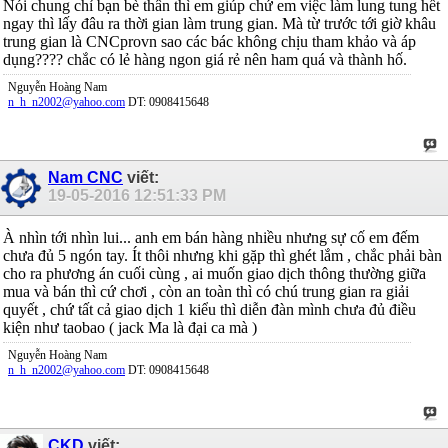
Nói chung chỉ bạn bè thân thì em giúp chứ em việc làm lung tung hết
ngay thì lấy đâu ra thời gian làm trung gian. Mà từ trước tới giờ khâu
trung gian là CNCprovn sao các bác không chịu tham khảo và áp
dụng???? chắc có lẻ hàng ngon giá rẻ nên ham quá và thành hố.
Nguyễn Hoàng Nam
n_h_n2002@yahoo.com
DT: 0908415648
Nam CNC
viết:
19-05-2016
12:51:33 PM
À nhìn tới nhìn lui... anh em bán hàng nhiều nhưng sự cố em đếm
chưa đủ 5 ngón tay. Ít thôi nhưng khi gặp thì ghét lắm , chắc phải bàn
cho ra phương án cuối cùng , ai muốn giao dịch thông thường giữa
mua và bán thì cứ chơi , còn an toàn thì có chú trung gian ra giải
quyết , chứ tất cả giao dịch 1 kiểu thì diễn đàn mình chưa đủ điều
kiện như taobao ( jack Ma là đại ca mà )
Nguyễn Hoàng Nam
n_h_n2002@yahoo.com
DT: 0908415648
CKD
viết: