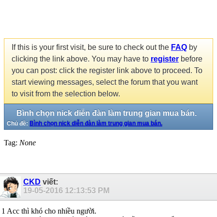
If this is your first visit, be sure to check out the
FAQ
by
clicking the link above. You may have to
register
before
you can post: click the register link above to proceed. To
start viewing messages, select the forum that you want
to visit from the selection below.
Bình chọn nick diễn đàn làm trung gian mua bán.
Chủ đề:
Bình chọn nick diễn đàn làm trung gian mua bán.
Tag:
None
CKD
viết:
19-05-2016
12:13:53 PM
1 Acc thì khó cho nhiều người.