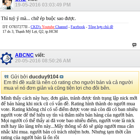
19-05-2016
03:03:49 PM
Thì tuỳ ý mà... chứ ép buộc sao được.
DT: O7837277II -
CKD's
Youtube
Channel
-
Facebook
-
Tổng hợp chủ đề
17 ds 3, Thạnh Mỹ Lợi, Q2, tp.HCM
ABCNC
viết:
20-05-2016
08:50:26 AM
Gửi bởi
ducduy9104
Em thì đề xuất là nên có rating cho người bán và cả người
mua vì nó đơn giản và cũng tiện lợi cho đôi bên.
Mình thấy cách này hay, đơn giản, tránh được tình trạng lập nick mới
để bán hàng khi nick cũ có vấn đề. Rating hình thành do người mua
vote. Rating không chỉ có số điểm được vote mà còn đã có ban nhiêu
người vote để thể hiện uy tín và thâm niên bán hàng của người bán.
Mọi người có thể thấy ai đã vote bao nhiêu điểm, người vote là nick
mới hay lão làng trên này...Mấy thông số đó sẽ giúp người mua cân
nhắc khi mua. người bán có trách nhiệm hơn. Nhưng tạm thời cần
rating của người bán là ổn rồi