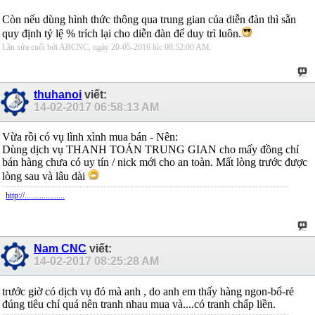
Còn nếu dùng hình thức thông qua trung gian của diễn đàn thì sẵn
quy định tỷ lệ % trích lại cho diễn đàn để duy trì luôn.
Lần sửa cuối bởi ABCNC, ngày 20-05-2016 lúc
08:52:00 AM
.
thuhanoi
viết:
14-02-2017
06:58:13 AM
Vừa rồi có vụ lình xình mua bán - Nên:
Dùng dịch vụ THANH TOÁN TRUNG GIAN cho mấy đồng chí
bán hàng chưa có uy tín / nick mới cho an toàn. Mất lòng trước được
lòng sau và lâu dài
http://...................
Nam CNC
viết:
14-02-2017
08:25:28 AM
trước giờ có dịch vụ đó mà anh , do anh em thấy hàng ngon-bổ-rẻ
đúng tiêu chí quá nên tranh nhau mua và....có tranh chấp liền.