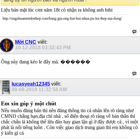
Liệu bản mặt lúc cmt năm 18t có nhận ra không anh hihi
http://ongnhuamemloithep.com/bang-gia-ong-hut-bui-nhua-pu-loi-thep-ma-dong/
Mới CNC
viết:
10-12-2018
03:32:43 PM
Ông này đang kéo le đây mà. ������
lucasyeah12345
viết:
08-08-2019
11:32:58 AM
Em xin góp ý một chút
Nếu muốn đăng bán thì nên đăng thông tin cá nhân lên rõ ràng như
CMND chẳng hạn,địa chỉ nhà , số điện thoại rõ ràng về bản thân thì
chắc chắn là không thể lừa đảo hay gian lận gì ở đây được cả , vì một
phát là nổi tiếng luôn . Còn việc giao dịch trung gian thì em không có
ý kiến gì cả