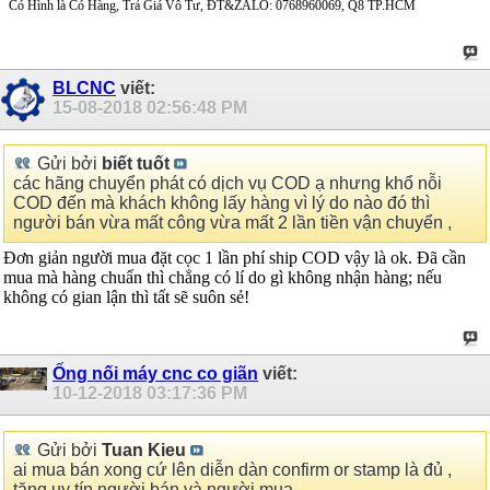
Có Hình là Có Hàng, Trả Giá Vô Tư, ĐT&ZALO: 0768960069, Q8 TP.HCM
BLCNC
viết:
15-08-2018
02:56:48 PM
Gửi bởi
biết tuốt
các hãng chuyển phát có dịch vụ COD ạ nhưng khổ nỗi
COD đến mà khách không lấy hàng vì lý do nào đó thì
người bán vừa mất công vừa mất 2 lần tiền vận chuyển ,
Đơn giản người mua đặt cọc 1 lần phí ship COD vậy là ok. Đã cần
mua mà hàng chuẩn thì chẳng có lí do gì không nhận hàng; nếu
không có gian lận thì tất sẽ suôn sẻ!
Ống nối máy cnc co giãn
viết:
10-12-2018
03:17:36 PM
Gửi bởi
Tuan Kieu
ai mua bán xong cứ lên diễn dàn confirm or stamp là đủ ,
tăng uy tín người bán và người mua .