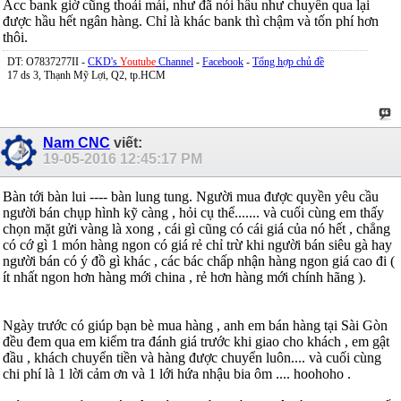
Acc bank giờ cũng thoải mái, như đã nói hầu như chuyển qua lại
được hầu hết ngân hàng. Chỉ là khác bank thì chậm và tốn phí hơn
thôi.
DT: O7837277II -
CKD's
Youtube
Channel
-
Facebook
-
Tổng hợp chủ đề
17 ds 3, Thạnh Mỹ Lợi, Q2, tp.HCM
Nam CNC
viết:
19-05-2016
12:45:17 PM
Bàn tới bàn lui ---- bàn lung tung. Người mua được quyền yêu cầu
người bán chụp hình kỹ càng , hỏi cụ thể....... và cuối cùng em thấy
chọn mặt gửi vàng là xong , cái gì cũng có cái giá của nó hết , chẳng
có cớ gì 1 món hàng ngon có giá rẻ chỉ trừ khi người bán siêu gà hay
người bán có ý đồ gì khác , các bác chấp nhận hàng ngon giá cao đi (
ít nhất ngon hơn hàng mới china , rẻ hơn hàng mới chính hãng ).
Ngày trước có giúp bạn bè mua hàng , anh em bán hàng tại Sài Gòn
đều đem qua em kiểm tra đánh giá trước khi giao cho khách , em gật
đầu , khách chuyển tiền và hàng được chuyển luôn.... và cuối cùng
chi phí là 1 lời cảm ơn và 1 lới hứa nhậu bia ôm .... hoohoho .