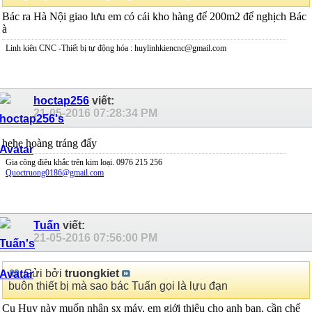
Bác ra Hà Nội giao lưu em có cái kho hàng để 200m2 để nghịch Bác
à
Linh kiên CNC -Thiết bị tự động hóa : huylinhkiencnc@gmail.com
hoctap256
viết:
21-05-2016
07:28:34 PM
hehe hoàng tráng đấy
Gia công điêu khắc trên kim loại. 0976 215 256
Quoctruong0186@gmail.com
Tuấn
viết:
21-05-2016
07:56:00 PM
Gửi bởi
truongkiet
buôn thiết bị mà sao bác Tuấn gọi là lựu đạn
Cụ Huy này muốn nhận sx máy, em giới thiệu cho anh bạn, cần chế