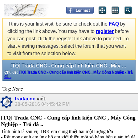
If this is your first visit, be sure to check out the
FAQ
by
clicking the link above. You may have to
register
before
you can post: click the register link above to proceed. To
start viewing messages, select the forum that you want
to visit from the selection below.
[TQ] Trada CNC - Cung cấp linh kiện CNC , Máy Công Nghiệp - Trà đá ..
Chủ đề:
[TQ] Trada CNC - Cung cấp linh kiện CNC , Máy Công Nghiệp - Trà
đá ..
Tag:
None
tradacnc
viết:
20-05-2016
04:45:42 PM
[TQ] Trada CNC - Cung cấp linh kiện CNC , Máy Công
Nghiệp - Trà đá ..
Tình hình là sau vụ TBK em cũng thiệt hại một lượng lớn
- Rất mong anh em ủng hộ em giới thiệu một số hàng bên quán trà đá