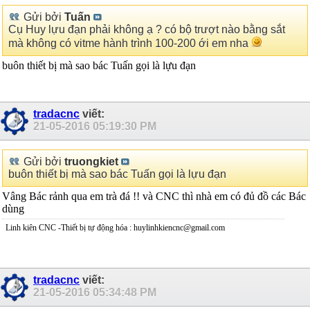
Gửi bởi
Tuấn
Cụ Huy lựu đạn phải không ạ ? có bộ trượt nào bằng sắt
mà không có vitme hành trình 100-200 ới em nha
buôn thiết bị mà sao bác Tuấn gọi là lựu đạn
tradacnc
viết:
21-05-2016
05:19:30 PM
Gửi bởi
truongkiet
buôn thiết bị mà sao bác Tuấn gọi là lựu đạn
Vâng Bác rảnh qua em trà đá !! và CNC thì nhà em có đủ đồ các Bác
dùng
Linh kiên CNC -Thiết bị tự động hóa : huylinhkiencnc@gmail.com
tradacnc
viết:
21-05-2016
05:34:48 PM