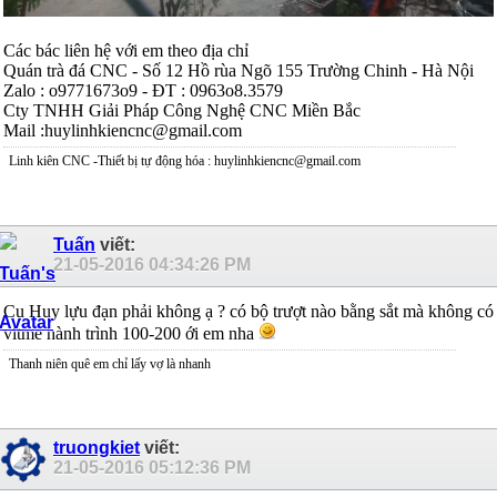
Các bác liên hệ với em theo địa chỉ
Quán trà đá CNC - Số 12 Hồ rùa Ngõ 155 Trường Chinh - Hà Nội
Zalo : o9771673o9 - ĐT : 0963o8.3579
Cty TNHH Giải Pháp Công Nghệ CNC Miền Bắc
Mail :huylinhkiencnc@gmail.com
Linh kiên CNC -Thiết bị tự động hóa : huylinhkiencnc@gmail.com
Tuấn
viết:
21-05-2016
04:34:26 PM
Cụ Huy lựu đạn phải không ạ ? có bộ trượt nào bằng sắt mà không có
vitme hành trình 100-200 ới em nha
Thanh niên quê em chỉ lấy vợ là nhanh
truongkiet
viết:
21-05-2016
05:12:36 PM