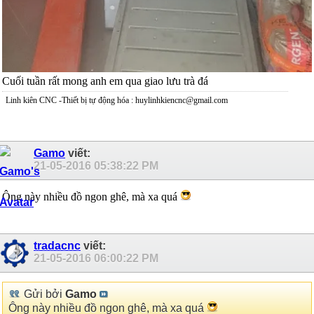
Cuối tuần rất mong anh em qua giao lưu trà đá
Linh kiên CNC -Thiết bị tự động hóa : huylinhkiencnc@gmail.com
Gamo
viết:
21-05-2016
05:38:22 PM
Ông này nhiều đồ ngon ghê, mà xa quá
tradacnc
viết:
21-05-2016
06:00:22 PM
Gửi bởi
Gamo
Ông này nhiều đồ ngon ghê, mà xa quá