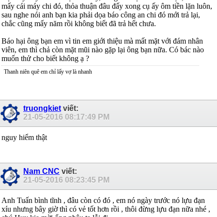
mấy cái máy chi đó, thỏa thuận đâu đấy xong cụ ấy ôm tiền lặn luôn,
sau nghe nói anh bạn kia phải dọa báo công an chi đó mới trả lại,
chắc cũng mấy năm rồi không biết đã trả hết chưa.
Báo hại ông bạn em vì tin em giới thiệu mà mất mặt với đám nhân
viên, em thì chả còn mặt mũi nào gặp lại ông bạn nữa. Có bác nào
muốn thử cho biết không ạ ?
Thanh niên quê em chỉ lấy vợ là nhanh
truongkiet
viết:
21-05-2016
08:17:49 PM
nguy hiểm thật
Nam CNC
viết:
21-05-2016
08:23:45 PM
Anh Tuấn bình tĩnh , đâu còn có đó , em nó ngày trước nó lựu đạn
xíu nhưng bây giờ thì có vẻ tốt hơn rồi , thôi đừng lựu đạn nữa nhé ,