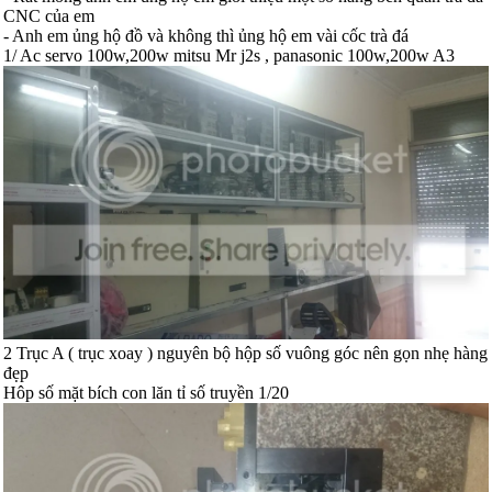
CNC của em
- Anh em ủng hộ đồ và không thì ủng hộ em vài cốc trà đá
1/ Ac servo 100w,200w mitsu Mr j2s , panasonic 100w,200w A3
2 Trục A ( trục xoay ) nguyên bộ hộp số vuông góc nên gọn nhẹ hàng
đẹp
Hôp số mặt bích con lăn tỉ số truyền 1/20