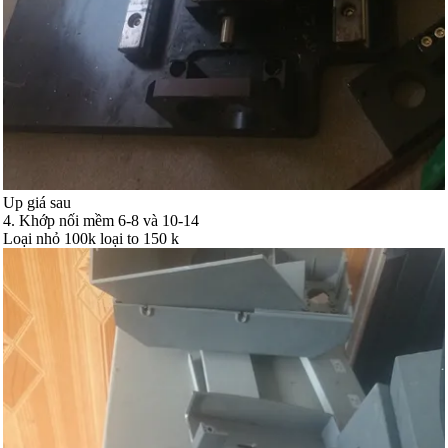
Up giá sau
4. Khớp nối mềm 6-8 và 10-14
Loại nhỏ 100k loại to 150 k