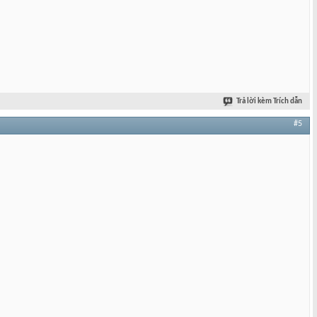
Trả lời kèm Trích dẫn
#5