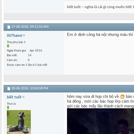
biết tuốt -- nghĩa là cái gì cũng muốn biết 
27-06-2016,
09:11:54 AM
Em ở định công hà nội nhưng máu thì 
007hanoi
Thợ phụ bậc 1
Ngày tham gia
Apr 2016
Bài viết
14
Cám ơn
0
Được cám ơn 1 lần ở 1 bài viết
28-06-2016,
10:04:58 PM
hôm nay vừa đi họp chi bộ về
bàn m
biết tuốt
hà đông , mời các bác họp lớp cảm t
Thợ cả
gửi các bác mấy lão thành cách mẹn