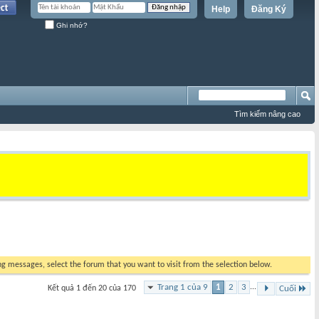
Help
Đăng Ký
Ghi nhớ?
Tìm kiếm nâng cao
ing messages, select the forum that you want to visit from the selection below.
Trang 1 của 9
1
2
3
...
Kết quả 1 đến 20 của 170
Cuối