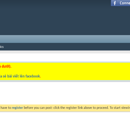
nks
n dưới).
a sẻ bài viết lên facebook
.
y have to
register
before you can post: click the register link above to proceed. To start view