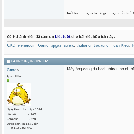
biết tuốt -- nghĩa là cái gì cũng muốn biết 
Có 9 thành viên đã cám ơn
biết tuốt
cho bài viết hữu ích này:
CKD
,
elenercom
,
Gamo
,
ppgas
,
solero
,
thuhanoi
,
tradacnc
,
Tuan Kieu
,
T
04-06-2016,
07:30:49 PM
Mấy ông đang dụ bạch thầy món gì th
Gamo
Spam killer
Ngày tham gia
Apr 2014
Bài viết
7,149
Cám ơn
3,898
Được cám ơn 1,518 lần
ở 1,162 bài viết