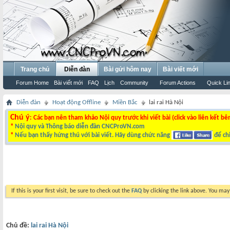
Trang chủ
Diễn đàn
Bài gửi hôm nay
Bài viết mới
Forum Home
Bài viết mới
FAQ
Lịch
Community
Forum Actions
Quick Li
Diễn đàn
Hoạt động Offline
Miền Bắc
lai rai Hà Nội
Chú ý
: Các bạn nên tham khảo Nội quy trước khi viết bài (click vào liên kết bê
*
Nội quy và Thông báo diễn đàn CNCProVN.com
*
Nếu bạn thấy hứng thú với bài viết. Hãy dùng chức năng
để chi
If this is your first visit, be sure to check out the
FAQ
by clicking the link above. You ma
Chủ đề:
lai rai Hà Nội