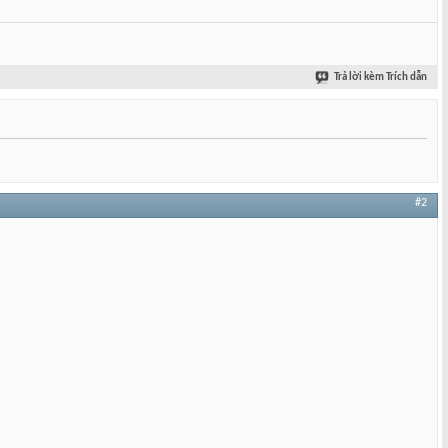
Trả lời kèm Trích dẫn
#2