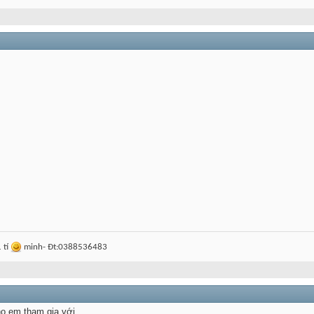
1 tí
minh- Đt:0388536483
ho em tham gia với