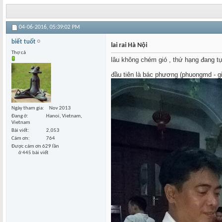
04-06-2016,
05:39:02 PM
biết tuốt
lai rai Hà Nội
Thợ cả
lâu không chém gió , thứ hạng đang tụ
đầu tiên là bác phương (phuongmd - g
Ngày tham gia
Nov 2013
Đang ở
Hanoi, Vietnam,
Vietnam
Bài viết
2,053
Cám ơn
764
Được cám ơn 629 lần
ở 445 bài viết