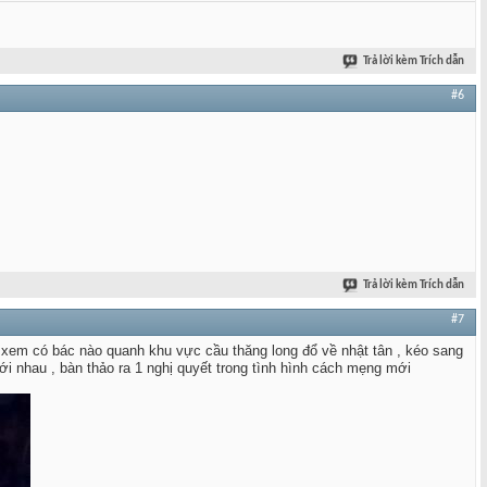
Trả lời kèm Trích dẫn
#6
Trả lời kèm Trích dẫn
#7
 xem có bác nào quanh khu vực cầu thăng long đổ về nhật tân , kéo sang
với nhau , bàn thảo ra 1 nghị quyết trong tình hình cách mẹng mới