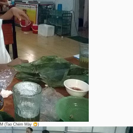
 TCM (Tao Chém Mày
)