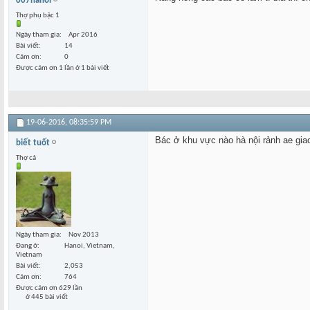
007hanoi
Thợ phụ bậc 1
Ngày tham gia
Apr 2016
Bài viết
14
Cám ơn
0
Được cám ơn 1 lần ở 1 bài viết
19-06-2016,
08:35:59 PM
Bác ở khu vực nào hà nội rảnh ae giao
biết tuốt
Thợ cả
Ngày tham gia
Nov 2013
Đang ở
Hanoi, Vietnam,
Vietnam
Bài viết
2,053
Cám ơn
764
Được cám ơn 629 lần
ở 445 bài viết