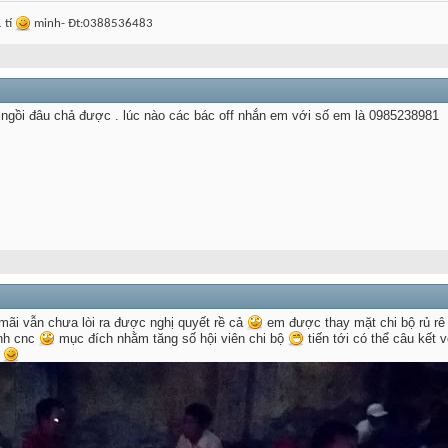
1 tí
minh- Đt:0388536483
ngồi đâu chả được . lúc nào các bác off nhắn em với số em là 0985238981
ãi vẫn chưa lòi ra được nghị quyết rề cả
em được thay mặt chi bộ rủ rê
ình cnc
mục đích nhằm tăng số hội viên chi bộ
tiến tới có thể câu kết 
g