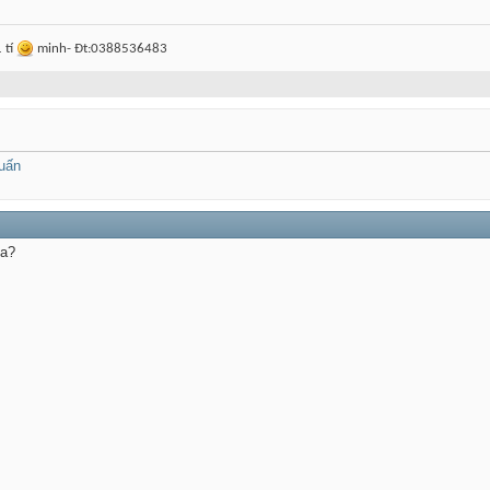
1 tí
minh- Đt:0388536483
uấn
ía?