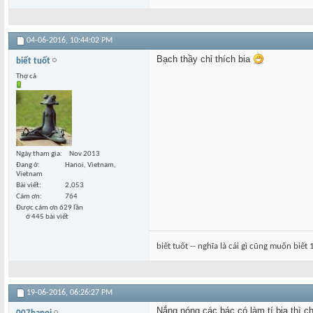
04-06-2016,
10:44:02 PM
Bạch thầy chỉ thích bia
biết tuốt
Thợ cả
Ngày tham gia
Nov 2013
Đang ở
Hanoi, Vietnam,
Vietnam
Bài viết
2,053
Cám ơn
764
Được cám ơn 629 lần
ở 445 bài viết
biết tuốt -- nghĩa là cái gì cũng muốn biết 
19-06-2016,
06:26:27 PM
Nắng nóng các bác có làm tí bia thì c