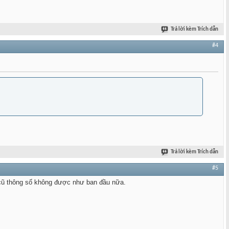
Trả lời kèm Trích dẫn
#4
Trả lời kèm Trích dẫn
#5
 cũ thông số không được như ban đầu nữa.