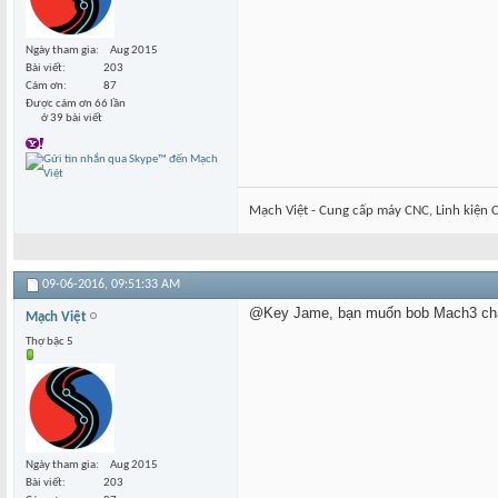
Ngày tham gia
Aug 2015
Bài viết
203
Cám ơn
87
Được cám ơn 66 lần
ở 39 bài viết
Mạch Việt - Cung cấp máy CNC, Linh kiện C
09-06-2016,
09:51:33 AM
@Key Jame, bạn muốn bob Mach3 chạ
Mạch Việt
Thợ bậc 5
Ngày tham gia
Aug 2015
Bài viết
203