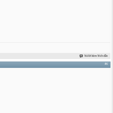
Trả lời kèm Trích dẫn
#6