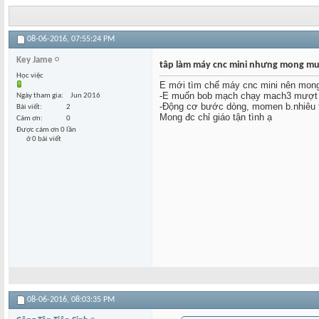
08-06-2016,
07:55:24 PM
Key Jame
tâp làm máy cnc mini nhưng mong mu
Học việc
E mới tìm chế máy cnc mini nên mong 
-E muốn bob mạch chạy mach3 mượt m
Ngày tham gia
Jun 2016
-Động cơ bước dòng, momen b.nhiêu t
Bài viết
2
Mong đc chỉ giáo tận tình ạ
Cám ơn
0
Được cám ơn 0 lần
ở 0 bài viết
08-06-2016,
08:03:35 PM