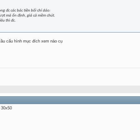
g đc các bác tiền bối chỉ dáo:
t mà ổn định, giá cả mềm chút.
u thì đc.
u cầu cấu hình mục đích xem nào cụ
 30x50