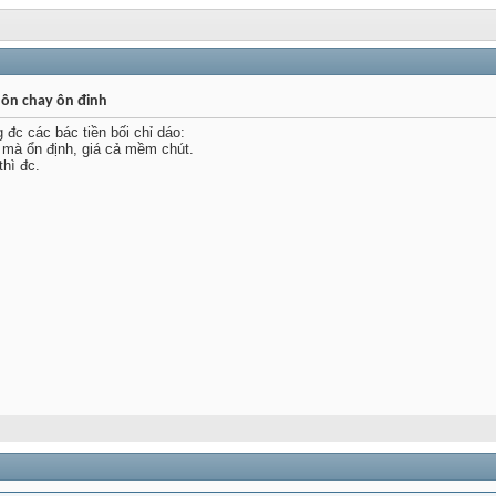
ôn chay ôn đinh
đc các bác tiền bối chỉ dáo:
à ổn định, giá cả mềm chút.
hì đc.