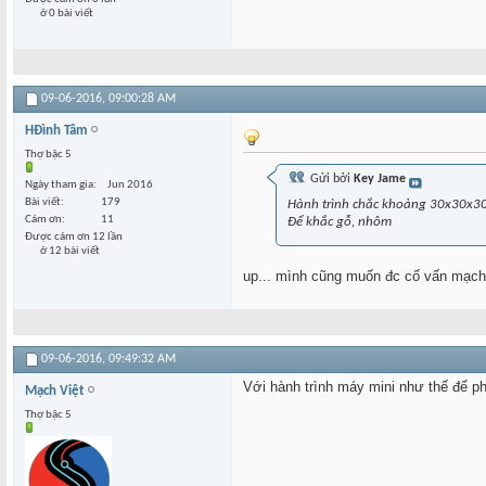
ở 0 bài viết
09-06-2016,
09:00:28 AM
HĐình Tâm
Thợ bậc 5
Gửi bởi
Key Jame
Ngày tham gia
Jun 2016
Bài viết
179
Hành trình chắc khoảng 30x30x3
Cám ơn
11
Để khắc gỗ, nhôm
Được cám ơn 12 lần
ở 12 bài viết
up... mình cũng muốn đc cố vấn mạch
09-06-2016,
09:49:32 AM
Với hành trình máy mini như thế để p
Mạch Việt
Thợ bậc 5