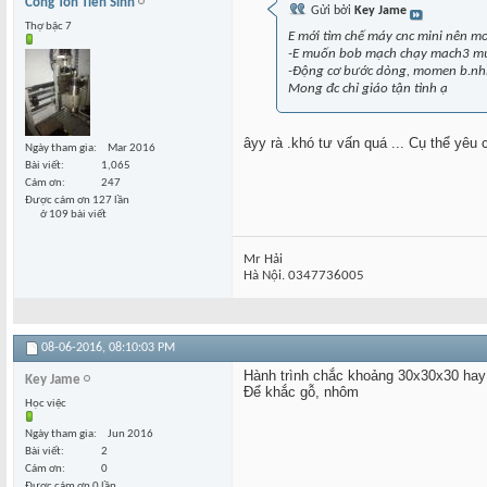
Công Tôn Tiên Sinh
Gửi bởi
Key Jame
Thợ bậc 7
E mới tìm chế máy cnc mini nên mon
-E muốn bob mạch chạy mach3 mượ
-Động cơ bước dòng, momen b.nhiê
Mong đc chỉ giáo tận tình ạ
âyy rà .khó tư vấn quá ... Cụ thể yê
Ngày tham gia
Mar 2016
Bài viết
1,065
Cám ơn
247
Được cám ơn 127 lần
ở 109 bài viết
Mr Hải
Hà Nội. 0347736005
08-06-2016,
08:10:03 PM
Hành trình chắc khoảng 30x30x30 hay
Key Jame
Để khắc gỗ, nhôm
Học việc
Ngày tham gia
Jun 2016
Bài viết
2
Cám ơn
0
Được cám ơn 0 lần