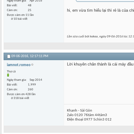
Ngày tham gia
Apr 2016
Bài viết
48
hi, em vừa tìm hiểu lại thì rẻ là của
Cám ơn
25
Được cám ơn 11 lần
ở 10 bài viết
Lần sửa cuối bởi kekea, ngày 09-06-2016 lúc
12:
09-06-2016,
12:17:11 PM
Lời khuyên chân thành là cái máy đầu
iamnot.romeo
Thợ cả
Ngày tham gia
Sep 2014
Bài viết
1,999
Cám ơn
260
Được cám ơn 428 lần
ở 318 bài viết
Khanh - Sài Gòn
Zalo 0120 76tám 44tám3
Điện thoại 0977 5chin3 012