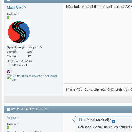
Nếu bob Mach3 thì chỉ có Ecut và AKZ
Mạch Việt
Thợ bậc 5
Ngày tham gia
Aug 2015
Bài viết
203
Cám ơn
87
Được cám ơn 66 lần
ở 39 bài viết
Mạch Việt - Cung cấp máy CNC, Linh kiện C
09-06-2016,
12:14:11 PM
kekea
Gửi bởi
Mạch Việt
Thợ bậc 3
Nếu bob Mach3 thì chỉ có Ecut và