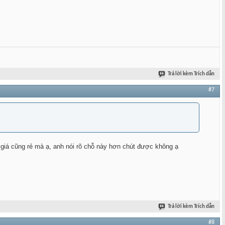
Trả lời kèm Trích dẫn
#7
giá cũng rẻ mà ạ, anh nói rõ chỗ này hơn chút được không ạ
Trả lời kèm Trích dẫn
#8