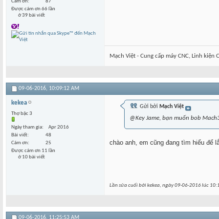
Cám ơn
87
Được cám ơn 66 lần
ở 39 bài viết
Mạch Việt - Cung cấp máy CNC, Linh kiện C
09-06-2016,
10:09:12 AM
kekea
Gửi bởi
Mạch Việt
Thợ bậc 3
@Key Jame, bạn muốn bob Mach3 
Ngày tham gia
Apr 2016
Bài viết
48
chào anh, em cũng đang tìm hiểu để l
Cám ơn
25
Được cám ơn 11 lần
ở 10 bài viết
Lần sửa cuối bởi kekea, ngày 09-06-2016 lúc
10:
09-06-2016,
11:25:53 AM