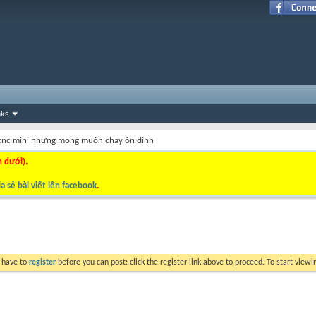
nks
cnc mini nhưng mong muôn chay ôn đinh
n dưới).
a sẻ bài viết lên facebook
.
y have to
register
before you can post: click the register link above to proceed. To start view