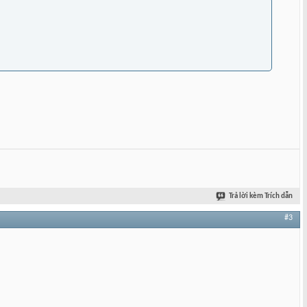
Trả lời kèm Trích dẫn
#3