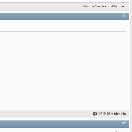
Công cụ Chủ đề
Hiển thị
#1
Trả lời kèm Trích dẫn
#2