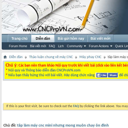
Trang chủ
Diễn đàn
Bài gửi hôm nay
Bài viết mới
Forum Home
Bài viết mới
FAQ
Lịch
Community
Forum Actions
Quick Li
Diễn đàn
Thảo luận chung về máy CNC
Máy phay CNC
tâp làm máy 
Chú ý
: Các bạn nên tham khảo Nội quy trước khi viết bài (click vào liên kết bê
*
Nội quy và Thông báo diễn đàn CNCProVN.com
*
Nếu bạn thấy hứng thú với bài viết. Hãy dùng chức năng
để chi
If this is your first visit, be sure to check out the
FAQ
by clicking the link above. You ma
Chủ đề:
tâp làm máy cnc mini nhưng mong muôn chay ôn đinh