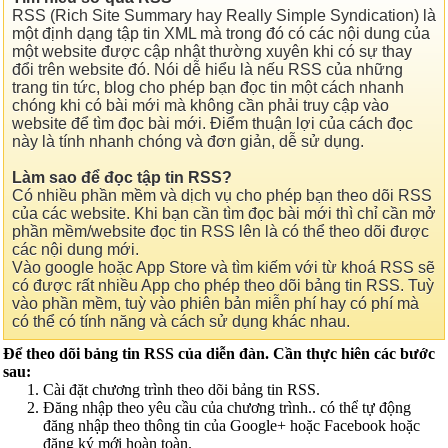
RSS (Rich Site Summary hay Really Simple Syndication) là
một định dạng tập tin XML mà trong đó có các nội dung của
một website được cập nhật thường xuyên khi có sự thay
đổi trên website đó. Nói dễ hiểu là nếu RSS của những
trang tin tức, blog cho phép bạn đọc tin một cách nhanh
chóng khi có bài mới mà không cần phải truy cập vào
website để tìm đọc bài mới. Điểm thuận lợi của cách đọc
này là tính nhanh chóng và đơn giản, dễ sử dụng.
Làm sao để đọc tập tin RSS?
Có nhiều phần mềm và dịch vụ cho phép bạn theo dõi RSS
của các website. Khi bạn cần tìm đọc bài mới thì chỉ cần mở
phần mềm/website đọc tin RSS lên là có thể theo dõi được
các nội dung mới.
Vào google hoặc App Store và tìm kiếm với từ khoá RSS sẽ
có được rất nhiều App cho phép theo dõi bảng tin RSS. Tuỳ
vào phần mềm, tuỳ vào phiên bản miễn phí hay có phí mà
có thể có tính năng và cách sử dụng khác nhau.
Để theo dõi bảng tin RSS của diễn đàn. Cần thực hiên các bước
sau:
Cài đặt chương trình theo dõi bảng tin RSS.
Đăng nhập theo yêu cầu của chương trình.. có thể tự động
đăng nhập theo thông tin của Google+ hoặc Facebook hoặc
đăng ký mới hoàn toàn.