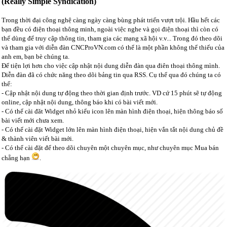
(Really Simple Syndication)
Trong thời đại công nghệ càng ngày càng bùng phát triển vượt trội. Hầu hết các
bạn đều có điện thoại thông minh, ngoài việc nghe và gọi điện thoại thì còn có
thể dùng để truy cập thông tin, tham gia các mạng xã hội v.v... Trong đó theo dõi
và tham gia với diễn đàn CNCProVN.com có thể là một phần không thể thiếu của
anh em, bạn bè chúng ta.
Để tiện lợi hơn cho việc cập nhật nội dung diễn đàn qua điên thoại thông mình.
Diễn đàn đã có chức năng theo dõi bảng tin qua RSS. Cụ thể qua đó chúng ta có
thể:
- Cập nhật nội dung tự động theo thời gian định trước. VD cứ 15 phút sẽ tự động
online, cập nhật nội dung, thông báo khi có bài viết mới.
- Có thể cài đăt Widget nhỏ kiểu icon lên màn hình điện thoại, hiện thông báo số
bài viết mới chưa xem.
- Có thể cài đặt Widget lớn lên màn hình điện thoại, hiện vắn tắt nội dung chủ đề
& thành viên viết bài mới.
- Có thể cài đặt để theo dõi chuyên một chuyên mục, như chuyên mục Mua bán
chẵng hạn
.