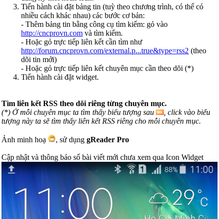
Tiến hành cài đặt bảng tin (tuỳ theo chương trình, có thể có
nhiều cách khác nhau) các bước cơ bản:
- Thêm bảng tin bằng công cụ tìm kiếm: gỏ vào
http://cncprovn.com
và tìm kiếm.
- Hoặc gỏ trực tiếp liên kết cần tìm như
http://forum.cncprovn.com/external.p...true&type=rss2
(theo
dõi tin mới)
- Hoặc gỏ trực tiếp liên kết chuyên mục cần theo dõi (*)
Tiến hành cài đặt widget.
Tìm liên kết RSS theo dõi riêng từng chuyên mục.
(*) Ở mỗi chuyên mục ta tìm thấy biểu tượng sau
, click vào biểu
tượng này ta sẽ tìm thấy liên kết RSS riêng cho mỗi chuyên mục.
Ảnh minh hoạ
, sử dụng
gReader Pro
Cập nhật và thông báo số bài viết mới chưa xem qua Icon Widget