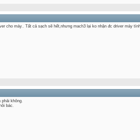
driver cho máy.. Tất cả sạch sẽ hết,nhưng mach3 lại ko nhận đc driver máy 
m phải không.
hôi bác.