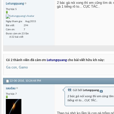
2 bác gà nói xong thì em cũng tìm dc
Letungquang
gà 1 tiếng rõ to... CỤC TÁC..
Thợ bậc 5
Ngày tham gia
Aug 2015
Bài viết
294
Cám ơn
7
Được cám ơn 23 lần
ở 22 bài viết
Có 2 thành viên đã cám ơn
Letungquang
cho bài viết hữu ích này:
Ga con
,
Gamo
22-06-2016,
10:24:44 PM
saudau
Gửi bởi
Letungquang
Thợ bậc 7
2 bác gà nói xong thì em cũng tìm
tiếng rõ to... CỤC TÁC..
Theo tui nhớ ko lầm là con gà trống 