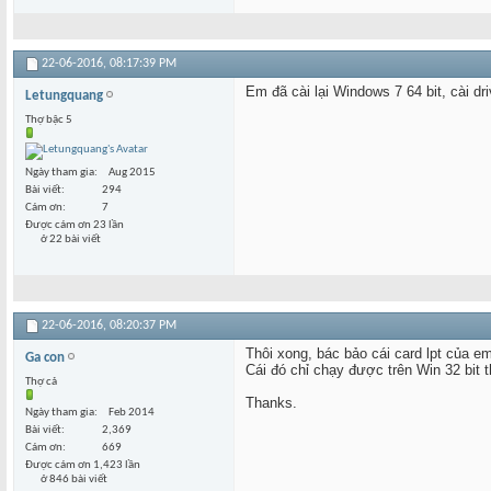
22-06-2016,
08:17:39 PM
Em đã cài lại Windows 7 64 bit, cài 
Letungquang
Thợ bậc 5
Ngày tham gia
Aug 2015
Bài viết
294
Cám ơn
7
Được cám ơn 23 lần
ở 22 bài viết
22-06-2016,
08:20:37 PM
Thôi xong, bác bảo cái card lpt của e
Ga con
Cái đó chỉ chạy được trên Win 32 bit t
Thợ cả
Thanks.
Ngày tham gia
Feb 2014
Bài viết
2,369
Cám ơn
669
Được cám ơn 1,423 lần
ở 846 bài viết