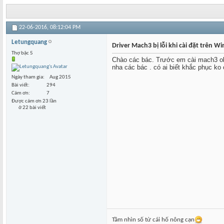
22-06-2016,
08:12:04 PM
Letungquang
Driver Mach3 bị lỗi khi cài đặt trên W
Thợ bậc 5
Chào các bác. Trước em cài mach3 ok.
nha các bác . có ai biết khắc phục ko
Ngày tham gia
Aug 2015
Bài viết
294
Cám ơn
7
Được cám ơn 23 lần
ở 22 bài viết
Tầm nhìn số từ cái hố nông cạn