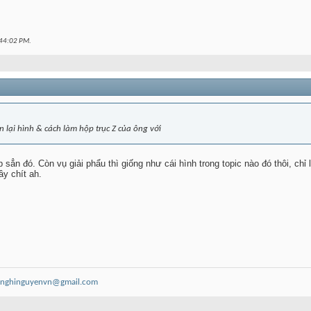
44:02 PM
.
n lại hình & cách làm hộp trục Z của ông với
sẳn đó. Còn vụ giải phẩu thì giống như cái hình trong topic nào đó thôi, chỉ 
ầy chít ah.
nghinguyenvn@gmail.com