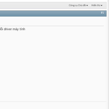
Công cụ Chủ đề
Hiển thị
#1
ỗi driver máy tính