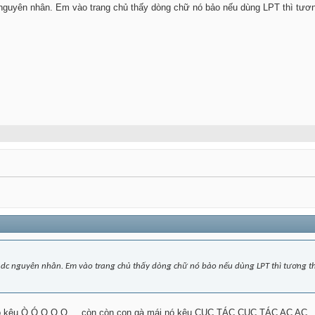
 nguyên nhân. Em vào trang chủ thấy dòng chữ nó bảo nếu dùng LPT thì tươn
 dc nguyên nhân. Em vào trang chủ thấy dòng chữ nó bảo nếu dùng LPT thì tương thí
nó kêu Ò Ó O O O ... còn còn con gà mái nó kêu CỤC TÁC CỤC TÁC AC AC... 