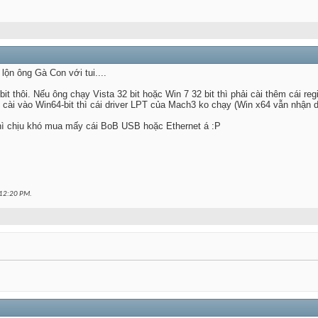
ộn ông Gà Con với tui....
t thôi. Nếu ông chạy Vista 32 bit hoặc Win 7 32 bit thì phải cài thêm cái re
 cài vào Win64-bit thì cái driver LPT của Mach3 ko chạy (Win x64 vẫn nhận 
ì chịu khó mua mấy cái BoB USB hoặc Ethernet á :P
12:20 PM
.