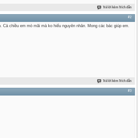
Trả lời kèm Trích dẫn
#2
tính. Cả chiều em mò mãi mà ko hiểu nguyên nhân. Mong các bác giúp em.
Trả lời kèm Trích dẫn
#3