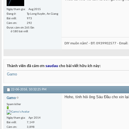
Ngày tham gia
Aug 2015
Đang ở
Tp Long Xuyên, An Giang
Bài viết
973
Cám ơn
292
Được cám ơn 265 lần
ở 180 bài viết
DIY muôn năm! - ĐT: 0939902577 - Email:
Thành viên đã cám ơn
saudau
cho bài viết hữu ích này:
Gamo
22-06-2016,
10:32:25 PM
Hoho, tính hỏi ông Sáu Đầu cho xin lạ
Gamo
Spam killer
Ngày tham gia
Apr 2014
Bài viết
7,149
Cám ơn
3,898