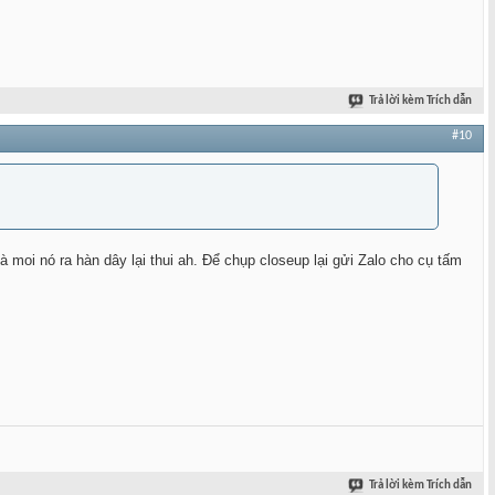
Trả lời kèm Trích dẫn
#10
là moi nó ra hàn dây lại thui ah. Để chụp closeup lại gửi Zalo cho cụ tấm
Trả lời kèm Trích dẫn