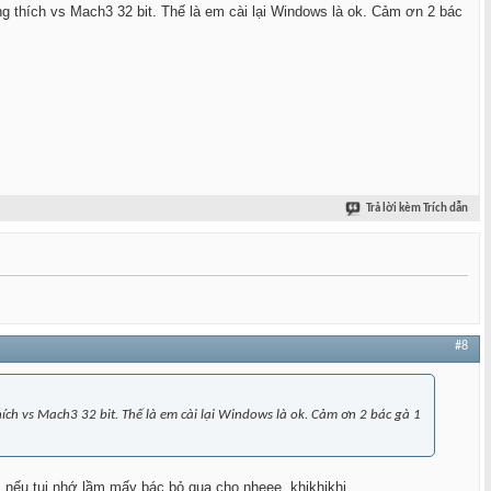
g thích vs Mach3 32 bit. Thế là em cài lại Windows là ok. Cảm ơn 2 bác
Trả lời kèm Trích dẫn
#8
ch vs Mach3 32 bit. Thế là em cài lại Windows là ok. Cảm ơn 2 bác gà 1
nếu tui nhớ lầm mấy bác bỏ qua cho nheee. khikhikhi