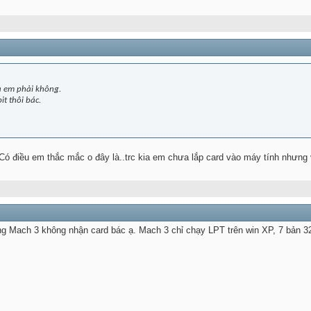
ủa em phải không.
it thôi bác.
Có điều em thắc mắc o đây là..trc kia em chưa lắp card vào máy tính nhưng 
g Mach 3 không nhận card bác ạ. Mach 3 chỉ chạy LPT trên win XP, 7 bản 32 