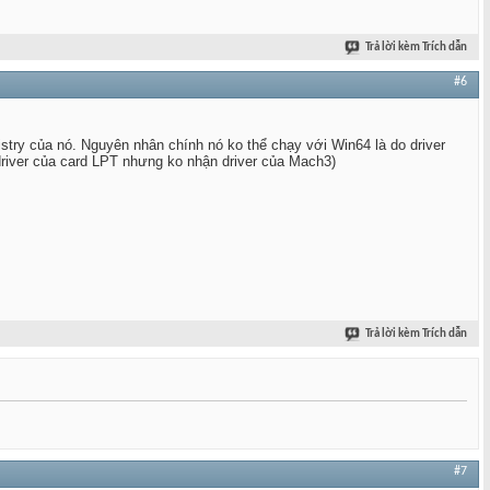
Trả lời kèm Trích dẫn
#6
gistry của nó. Nguyên nhân chính nó ko thể chạy với Win64 là do driver
driver của card LPT nhưng ko nhận driver của Mach3)
Trả lời kèm Trích dẫn
#7