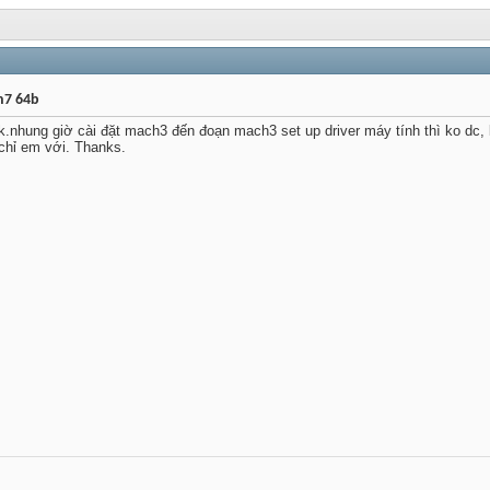
in7 64b
nhung giờ cài đặt mach3 đến đoạn mach3 set up driver máy tính thì ko dc, l
 chỉ em với. Thanks.