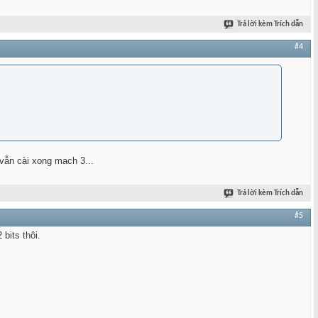
Trả lời kèm Trích dẫn
#4
vẫn cài xong mach 3...
Trả lời kèm Trích dẫn
#5
bits thôi.