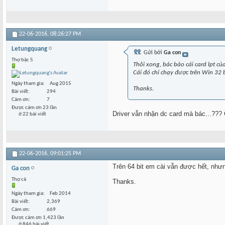
22-06-2016,
08:26:27 PM
Letungquang
Gửi bởi
Ga con
Thợ bậc 5
Thôi xong, bác bảo cái card lpt c
Cái đó chỉ chạy được trên Win 32 b
Ngày tham gia
Aug 2015
Thanks.
Bài viết
294
Cám ơn
7
Được cám ơn 23 lần
Driver vẫn nhận dc card mà bác...??? 
ở 22 bài viết
22-06-2016,
09:01:25 PM
Trên 64 bit em cài vẫn được hết, nhưn
Ga con
Thợ cả
Thanks.
Ngày tham gia
Feb 2014
Bài viết
2,369
Cám ơn
669
Được cám ơn 1,423 lần
ở 846 bài viết