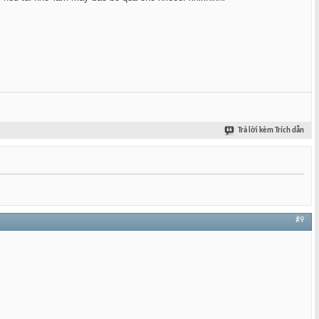
Trả lời kèm Trích dẫn
#9