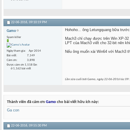
22-06-2016,
09:10:19 PM
Hohoho... ông Letungquang bữa trước l
Gamo
Spam killer
Mach3 chỉ chạy được trên Win XP-32 bi
LPT của Mach3 viết cho 32-bit nên khi
Nếu ông muốn xài Win64 với Mach3 th
Ngày tham gia
Apr 2014
Bài viết
7,149
Cám ơn
3,898
Được cám ơn 1,518 lần
ở 1,162 bài viết
Lần sửa cuối bởi Gamo, ngày 22-06-2016 lúc
09:
Thành viên đã cám ơn
Gamo
cho bài viết hữu ích này:
Ga con
22-06-2016,
09:55:30 PM