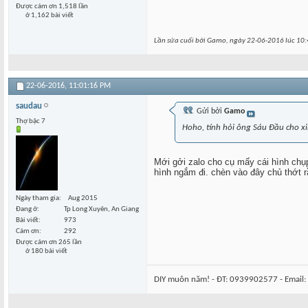
Được cám ơn 1,518 lần
ở 1,162 bài viết
Lần sửa cuối bởi Gamo, ngày 22-06-2016 lúc
10:
22-06-2016,
11:01:16 PM
saudau
Gửi bởi
Gamo
Thợ bậc 7
Hoho, tính hỏi ông Sáu Đầu cho xi
Mới gởi zalo cho cụ mấy cái hình chụp 
hình ngắm đi. chèn vào đây chủ thớt r
Ngày tham gia
Aug 2015
Đang ở
Tp Long Xuyên, An Giang
Bài viết
973
Cám ơn
292
Được cám ơn 265 lần
ở 180 bài viết
DIY muôn năm! - ĐT: 0939902577 - Email: