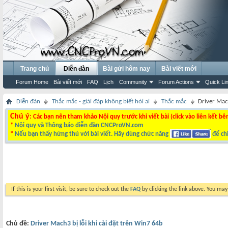
Trang chủ
Diễn đàn
Bài gửi hôm nay
Bài viết mới
Forum Home
Bài viết mới
FAQ
Lịch
Community
Forum Actions
Quick Li
Diễn đàn
Thắc mắc - giải đáp không biết hỏi ai
Thắc mắc
Driver Mach
Chú ý
: Các bạn nên tham khảo Nội quy trước khi viết bài (click vào liên kết bê
*
Nội quy và Thông báo diễn đàn CNCProVN.com
*
Nếu bạn thấy hứng thú với bài viết. Hãy dùng chức năng
để chi
If this is your first visit, be sure to check out the
FAQ
by clicking the link above. You ma
Chủ đề:
Driver Mach3 bị lỗi khi cài đặt trên Win7 64b