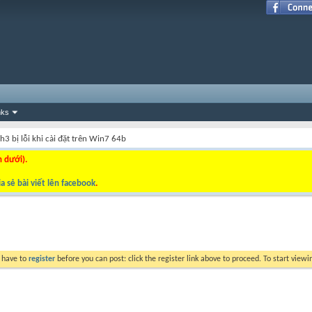
nks
3 bị lỗi khi cài đặt trên Win7 64b
n dưới).
a sẻ bài viết lên facebook
.
y have to
register
before you can post: click the register link above to proceed. To start view