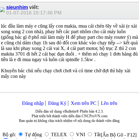
sieunhim
viết:
01-07-2016
10:17:46 PM
lúc đầu làm máy e cũng lấy con makia, mua cái chén 6ly về xài (e xài
song song 2 con nhá), phay hết các part nhôm cho cái máy luôn
(giống bác gì ở phố núi làm máy H để phay part cho máy router ý) mà
e cũng chỉ dám chạy 1h sau đó đổi con khác vào chạy tiếp --> kết quả
là sau khi phay xong 2 cái vai X, 4 cái part motor, bộ trục Z thì 2 con
makita 3701 đi hết 2 cái bạc đạn đuôi
. + thêm nó chạy 1 đơn hàng đủ
tiền là e đi mua ngay và luôn cái spindle 1.5kw
.
Khuyên bác chủ nếu chạy chơi chơi và có time chờ đợi thì hãy xài
mấy con này
Đăng nhập
Đăng Ký
Xem trên PC
Lên trên
Diễn đàn sử dụng vBulletin® Phiên bản 4.2.3.
Phát triển bởi thành viên diễn đàn CNCProVN.com
Ban quản trị không chịu trách nhiệm về nội dung do thành viên đăng.
Bộ gõ:
Tự động
TELEX
VNI
Tắt
[Ẩn Bộ Gõ - F12]