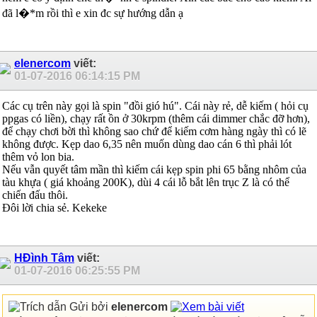
đã l�*m rồi thì e xin đc sự hướng dẫn ạ
elenercom
viết:
01-07-2016
06:14:15 PM
Các cụ trên này gọi là spin "đồi gió hú". Cái này rẻ, dễ kiếm ( hỏi cụ
ppgas có liền), chạy rất ồn ở 30krpm (thêm cái dimmer chắc đỡ hơn),
để chạy chơi bời thì không sao chứ để kiếm cơm hàng ngày thì có lẽ
không được. Kẹp dao 6,35 nên muốn dùng dao cán 6 thì phải lót
thêm vỏ lon bia.
Nếu vẫn quyết tâm mần thì kiếm cái kẹp spin phi 65 bằng nhôm của
tàu khựa ( giá khoảng 200K), dùi 4 cái lỗ bắt lên trục Z là có thể
chiến đấu thôi.
Đôi lời chia sẻ. Kekeke
HĐình Tâm
viết:
01-07-2016
06:25:55 PM
Gửi bởi
elenercom