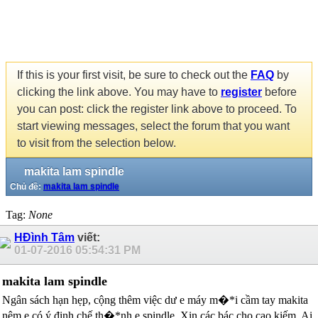
If this is your first visit, be sure to check out the
FAQ
by
clicking the link above. You may have to
register
before
you can post: click the register link above to proceed. To
start viewing messages, select the forum that you want
to visit from the selection below.
makita lam spindle
Chủ đề:
makita lam spindle
Tag:
None
HĐình Tâm
viết:
01-07-2016
05:54:31 PM
makita lam spindle
Ngân sách hạn hẹp, cộng thêm việc dư e máy m�*i cầm tay makita
nêm e có ý định chế th�*nh e spindle. Xin các bác cho cao kiếm. Ai