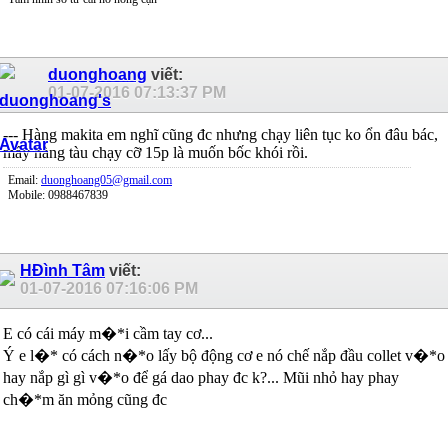
duonghoang
viết:
01-07-2016
07:13:37 PM
--- Hàng makita em nghĩ cũng đc nhưng chạy liên tục ko ổn đâu bác,
mấy hàng tàu chạy cỡ 15p là muốn bốc khói rồi.
Email:
duonghoang05@gmail.com
Mobile: 0988467839
HĐình Tâm
viết:
01-07-2016
07:16:06 PM
E có cái máy m�*i cầm tay cơ...
Ý e l�* có cách n�*o lấy bộ động cơ e nó chế nắp đầu collet v�*o
hay nắp gì gì v�*o để gá dao phay đc k?... Mũi nhỏ hay phay
ch�*m ăn mỏng cũng đc