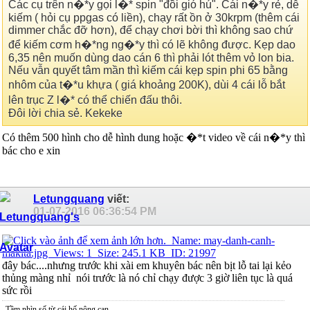
Các cụ trên n�*y gọi l�* spin "đồi gió hú". Cái n�*y rẻ, dễ
kiếm ( hỏi cụ ppgas có liền), chạy rất ồn ở 30krpm (thêm cái
dimmer chắc đỡ hơn), để chạy chơi bời thì không sao chứ
để kiếm cơm h�*ng ng�*y thì có lẽ không được. Kẹp dao
6,35 nên muốn dùng dao cán 6 thì phải lót thêm vỏ lon bia.
Nếu vẫn quyết tâm mần thì kiếm cái kẹp spin phi 65 bằng
nhôm của t�*u khựa ( giá khoảng 200K), dùi 4 cái lỗ bắt
lên trục Z l�* có thể chiến đấu thôi.
Đôi lời chia sẻ. Kekeke
Có thêm 500 hình cho dễ hình dung hoặc �*t video về cái n�*y thì
bác cho e xin
Letungquang
viết:
01-07-2016
06:36:54 PM
đây bác....nhưng trước khi xài em khuyên bác nên bịt lỗ tai lại kẻo
thủng màng nhỉ
nói trước là nó chỉ chạy được 3 giờ liên tục là quá
sức rồi
Tầm nhìn số từ cái hố nông cạn