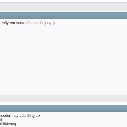
c mấy em servo cũ cho nó quay ạ
ncoder thay vào động cơ.
t.
16384xung.