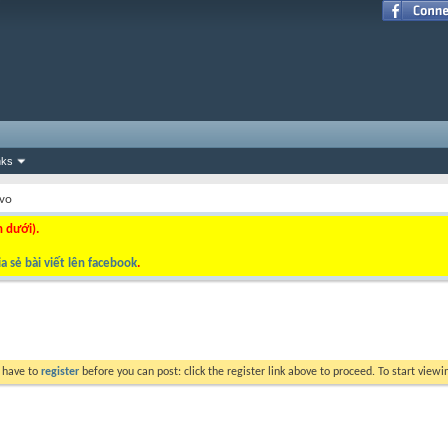
nks
rvo
n dưới).
a sẻ bài viết lên facebook
.
y have to
register
before you can post: click the register link above to proceed. To start view