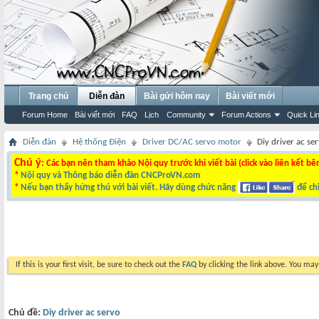
Trang chủ
Diễn đàn
Bài gửi hôm nay
Bài viết mới
Forum Home
Bài viết mới
FAQ
Lịch
Community
Forum Actions
Quick Li
Diễn đàn
Hệ thống Điện
Driver DC/AC servo motor
Diy driver ac se
Chú ý
: Các bạn nên tham khảo Nội quy trước khi viết bài (click vào liên kết bê
*
Nội quy và Thông báo diễn đàn CNCProVN.com
*
Nếu bạn thấy hứng thú với bài viết. Hãy dùng chức năng
để chi
If this is your first visit, be sure to check out the
FAQ
by clicking the link above. You ma
Chủ đề:
Diy driver ac servo