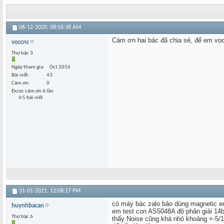
06-12-2020,
08:16:38 AM
Cám ơn hai bác đã chia sẻ, để em vọ
voccnc
Thợ bậc 3
Ngày tham gia
Oct 2016
Bài viết
43
Cám ơn
0
Được cám ơn 6 lần
ở 5 bài viết
31-01-2021,
12:08:17 PM
có máy bác zalo bảo dùng magnetic e
huynhbacan
em test con AS5048A độ phân giải 14bi
Thợ bậc 6
thấy Noise cũng khá nhỏ khoảng +-5/