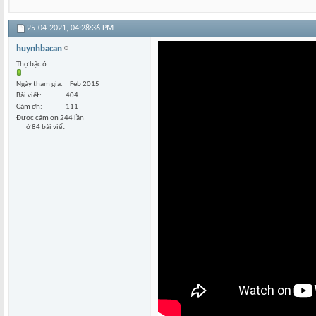
25-04-2021,
04:28:36 PM
huynhbacan
Thợ bậc 6
Ngày tham gia
Feb 2015
Bài viết
404
Cám ơn
111
Được cám ơn 244 lần
ở 84 bài viết