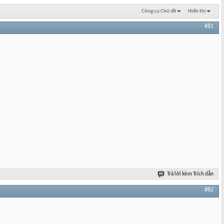
Công cụ Chủ đề
Hiển thị
#81
Trả lời kèm Trích dẫn
#82