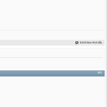
Trả lời kèm Trích dẫn
#85