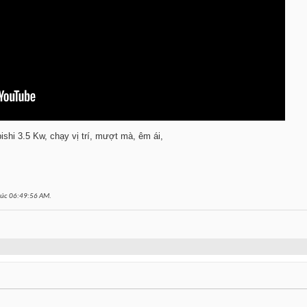
shi 3.5 Kw, chạy vị trí, mượt mà, êm ái,
lúc
06:49:56 AM
.