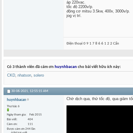
áp 220vac.
tốc độ 2200v/p.
động cơ mitsu 3.5kw, 400v, 3000v/p.
jog vị trí.
Điện thoại 0 9 1 7 8 6 6 1 2 2 Cẩn
Có 3 thành viên đã cám ơn
huynhbacan
cho bài viết hữu ích này:
CKD
,
nhatson
,
solero
30-06-2021,
12:55:15 AM
Chờ dịch qua, thử tốc độ, qua giảm tố
huynhbacan
Thợ bậc 6
Ngày tham gia
Feb 2015
Bài viết
404
Cám ơn
111
Được cám ơn 244 lần
ở 84 bài viết