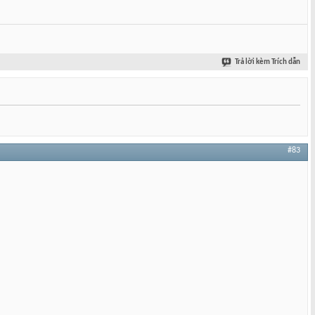
Trả lời kèm Trích dẫn
#83