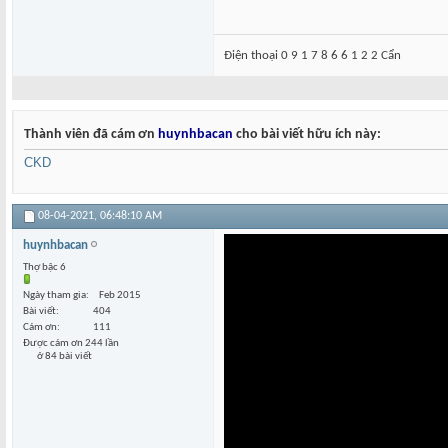
Điện thoại 0 9 1 7 8 6 6 1 2 2 Cẩn
Thành viên đã cám ơn
huynhbacan
cho bài viết hữu ích này:
CKD
08-04-2021,
06:48:10 AM
huynhbacan
Thợ bậc 6
Ngày tham gia
Feb 2015
Bài viết
404
Cám ơn
111
Được cám ơn 244 lần
ở 84 bài viết