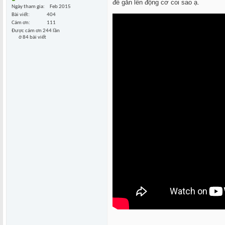
để gắn lên động cơ coi sao ạ.
Ngày tham gia
Feb 2015
Bài viết
404
Cám ơn
111
Được cám ơn 244 lần
ở 84 bài viết