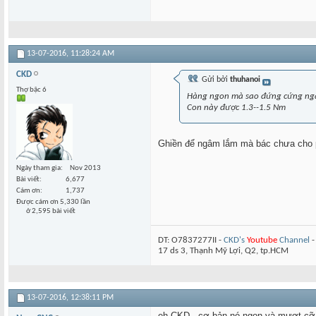
13-07-2016,
11:28:24 AM
CKD
Gửi bởi
thuhanoi
Thợ bậc 6
Hàng ngon mà sao đứng cứng ngắ
Con này được 1.3--1.5 Nm
Ghiền để ngâm lắm mà bác chưa cho p
Ngày tham gia
Nov 2013
Bài viết
6,677
Cám ơn
1,737
Được cám ơn 5,330 lần
ở 2,595 bài viết
DT: O7837277II -
CKD's
Youtube
Channel
17 ds 3, Thạnh Mỹ Lợi, Q2, tp.HCM
13-07-2016,
12:38:11 PM
eh CKD , cơ bản nó ngon và mượt cỡ nh