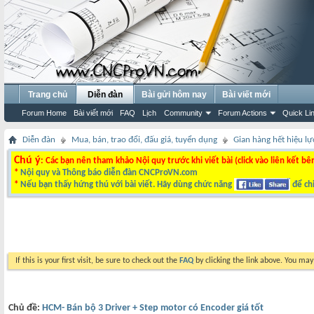
Trang chủ
Diễn đàn
Bài gửi hôm nay
Bài viết mới
Forum Home
Bài viết mới
FAQ
Lịch
Community
Forum Actions
Quick Li
Diễn đàn
Mua, bán, trao đổi, đấu giá, tuyển dụng
Gian hàng hết hiệu lự
Chú ý
: Các bạn nên tham khảo Nội quy trước khi viết bài (click vào liên kết bê
*
Nội quy và Thông báo diễn đàn CNCProVN.com
*
Nếu bạn thấy hứng thú với bài viết. Hãy dùng chức năng
để chi
If this is your first visit, be sure to check out the
FAQ
by clicking the link above. You ma
Chủ đề:
HCM- Bán bộ 3 Driver + Step motor có Encoder giá tốt