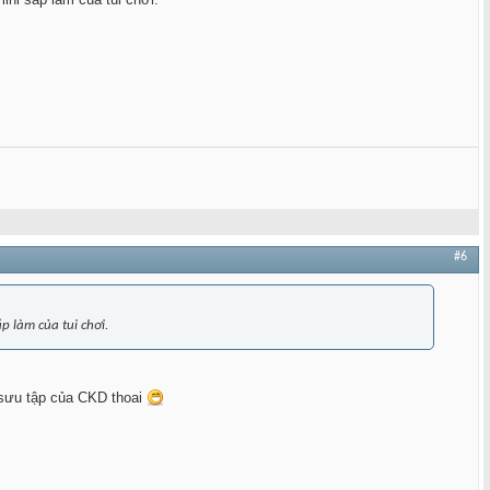
#6
p làm của tui chơi.
ộ sưu tập của CKD thoai