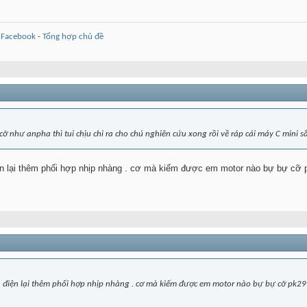
-
Facebook
-
Tổng hợp chủ đề
 như anpha thì tui chịu chi ra cho chú nghiên cứu xong rồi về ráp cái máy C mini sắ
ện lại thêm phối hợp nhịp nhàng . cơ mà kiếm được em motor nào bự bự cỡ pk
n điện lại thêm phối hợp nhịp nhàng . cơ mà kiếm được em motor nào bự bự cỡ pk291