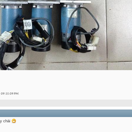
c
09:15:09 PM
.
y chài