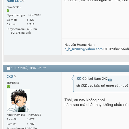
Nam CNC
Nam Sờ Pín
Ngày tham gia
Nov 2013
Bài viết
6,621
Cám ơn
1,712
Được cám ơn 3,655 lần
ở 2,275 bài viết
Nguyễn Hoàng Nam
n_h_n2002@yahoo.com
DT: 0908415648
13-07-2016,
01:07:52 PM
CKD
Gửi bởi
Nam CNC
Thợ bậc 6
eh CKD , cơ bản nó ngon và mượt cỡ
Thôi, vụ này không chơi.
Làm sao mà chắc hay không chắc nó 
Ngày tham gia
Nov 2013
Bài viết
6,677
Cám ơn
1,737
Được cám ơn 5,330 lần