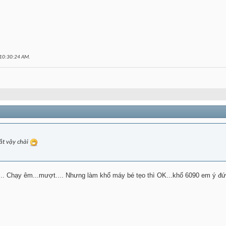
10:30:24 AM
.
t vậy chài
ộ... Chạy êm...mượt.... Nhưng làm khổ máy bé tẹo thì OK...khổ 6090 em ý 