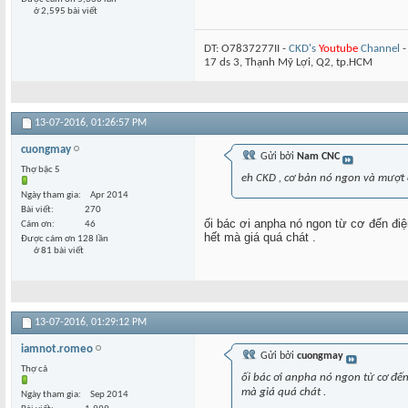
ở 2,595 bài viết
DT: O7837277II -
CKD's
Youtube
Channel
17 ds 3, Thạnh Mỹ Lợi, Q2, tp.HCM
13-07-2016,
01:26:57 PM
cuongmay
Gửi bởi
Nam CNC
Thợ bậc 5
eh CKD , cơ bản nó ngon và mượt cỡ
Ngày tham gia
Apr 2014
Bài viết
270
ối bác ơi anpha nó ngon từ cơ đến đi
Cám ơn
46
hết mà giá quá chát .
Được cám ơn 128 lần
ở 81 bài viết
13-07-2016,
01:29:12 PM
iamnot.romeo
Gửi bởi
cuongmay
Thợ cả
ối bác ơi anpha nó ngon từ cơ đế
mà giá quá chát .
Ngày tham gia
Sep 2014