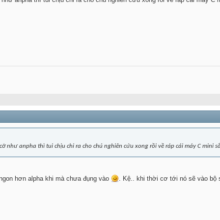
 như anpha thì tui chịu chi ra cho chú nghiên cứu xong rồi về ráp cái máy C mini sắ
ngon hơn alpha khi mà chưa đụng vào
. Kệ.. khi thời cơ tới nó sẽ vào b