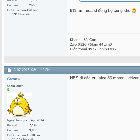
Bài viết
1,999
Cám ơn
260
911 tìm mua sl đồng bộ cũng khó
Được cám ơn 428 lần
ở 318 bài viết
Khanh - Sài Gòn
Zalo 0120 76tám 44tám3
Điện thoại 0977 5chin3 012
13-07-2016,
02:11:42 PM
HBS đi các cụ, size 86 motor + driver 
Gamo
Spam killer
Ngày tham gia
Apr 2014
Bài viết
7,149
Cám ơn
3,898
Được cám ơn 1,518 lần
ở 1,162 bài viết