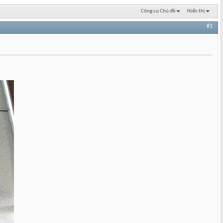
Công cụ Chủ đề
Hiển thị
#1