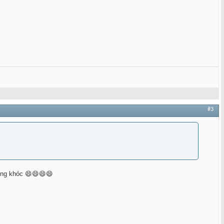
#3
đứng khóc 😄😄😄😄