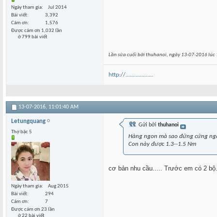
Ngày tham gia
Jul 2014
Bài viết
3,392
Cám ơn
1,576
Được cám ơn 1,032 lần
ở 799 bài viết
Lần sửa cuối bởi thuhanoi, ngày 13-07-2016 lúc
http://...................
13-07-2016,
11:01:40 AM
Letungquang
Gửi bởi
thuhanoi
Thợ bậc 5
Hàng ngon mà sao đứng cứng ngắ
Con này được 1.3--1.5 Nm
cơ bản nhu cầu..... Trước em có 2 b
Ngày tham gia
Aug 2015
Bài viết
294
Cám ơn
7
Được cám ơn 23 lần
ở 22 bài viết