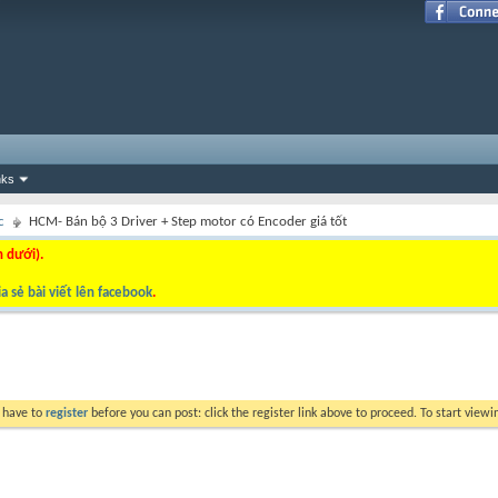
nks
c
HCM- Bán bộ 3 Driver + Step motor có Encoder giá tốt
n dưới).
a sẻ bài viết lên facebook
.
y have to
register
before you can post: click the register link above to proceed. To start view