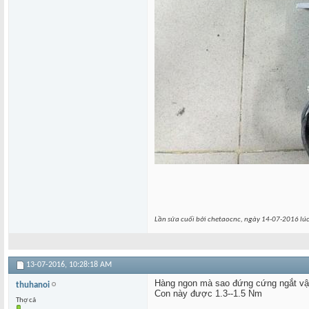
Lần sửa cuối bởi chetaocnc, ngày 14-07-2016 lú
13-07-2016,
10:28:18 AM
Hàng ngon mà sao đứng cứng ngắt vậ
thuhanoi
Con này được 1.3--1.5 Nm
Thợ cả