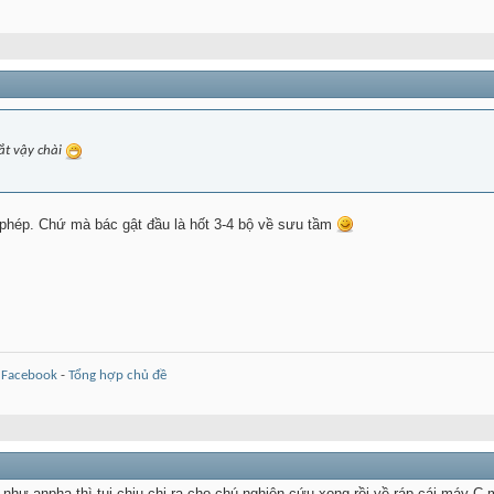
t vậy chài
hép. Chứ mà bác gật đầu là hốt 3-4 bộ về sưu tầm
-
Facebook
-
Tổng hợp chủ đề
ư anpha thì tui chịu chi ra cho chú nghiên cứu xong rồi về ráp cái máy C m