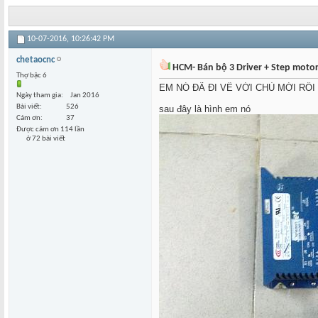
10-07-2016,
10:26:42 PM
chetaocnc
HCM- Bán bộ 3 Driver + Step motor
Thợ bậc 6
EM NÓ ĐÃ ĐI VỀ VỚI CHỦ MỚI RỒI
Ngày tham gia
Jan 2016
Bài viết
526
sau đây là hình em nó
Cám ơn
37
Được cám ơn 114 lần
ở 72 bài viết