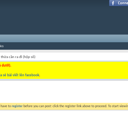
nks
thừa cần ra đi (hộp số)
n dưới).
a sẻ bài viết lên facebook
.
y have to
register
before you can post: click the register link above to proceed. To start view