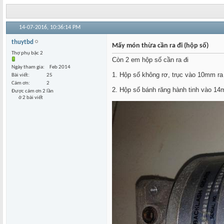
14-07-2016,
10:36:14 PM
thuytbd
Mấy món thừa cần ra đi (hộp số)
Thợ phụ bậc 2
Còn 2 em hộp số cần ra đi
Ngày tham gia
Feb 2014
1. Hộp số không rơ, trục vào 10mm ra
Bài viết
25
Cám ơn
2
2. Hộp số bánh răng hành tinh vào 14
Được cám ơn 2 lần
ở 2 bài viết