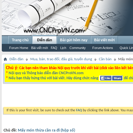
Trang chủ
Diễn đàn
Bài gửi hôm nay
Bài viết mới
Forum Home
Bài viết mới
FAQ
Lịch
Community
Forum Actions
Quick Li
Diễn đàn
Mua, bán, trao đổi, đấu giá, tuyển dụng
Cần bán
Mấy món 
Chú ý
: Các bạn nên tham khảo Nội quy trước khi viết bài (click vào liên kết bê
*
Nội quy và Thông báo diễn đàn CNCProVN.com
*
Nếu bạn thấy hứng thú với bài viết. Hãy dùng chức năng
để chi
If this is your first visit, be sure to check out the
FAQ
by clicking the link above. You ma
Chủ đề:
Mấy món thừa cần ra đi (hộp số)