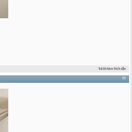
Trả lời kèm Trích dẫn
#2