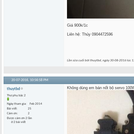
Giá 900k/1c
Liên hệ: Thủy 0904472596
Lần sửa cuối bởi thuytbd, ngày 30-08-2016 lúc
1
20-07-2016,
10:56:58 PM
Không dùng em bán nốt bộ servo 100W
thuytbd
Thợ phụ bậc 2
Ngày tham gia
Feb 2014
Bài viết
25
Cám ơn
2
Được cám ơn 2 lần
ở 2 bài viết