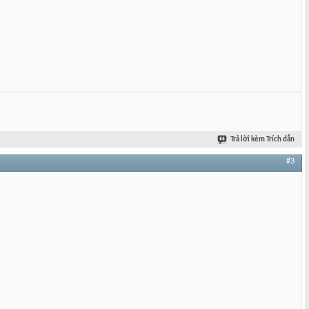
Trả lời kèm Trích dẫn
#3