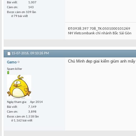
Bài viết
1,007
Cám ơn
143
Được cám ơn 109 lần
ở 79 bài viết
ĐT:0938.397 708_TK:0501000101269
NH Vietcombank chi nhánh Bắc Sài Gòn
15-07-2016,
09:10:26 PM
Chú Minh đẹp giai kiếm giùm anh mấy c
Gamo
Spam killer
Ngày tham gia
Apr 2014
Bài viết
7,149
Cám ơn
3,898
Được cám ơn 1,518 lần
ở 1,162 bài viết