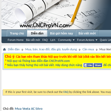
Trang chủ
Diễn đàn
Bài gửi hôm nay
Bài viết mới
Forum Home
Bài viết mới
FAQ
Lịch
Community
Forum Actions
Quick Li
Diễn đàn
Mua, bán, trao đổi, đấu giá, tuyển dụng
Cần mua
Mua Vex
Chú ý
: Các bạn nên tham khảo Nội quy trước khi viết bài (click vào liên kết bê
*
Nội quy và Thông báo diễn đàn CNCProVN.com
*
Nếu bạn thấy hứng thú với bài viết. Hãy dùng chức năng
để chi
If this is your first visit, be sure to check out the
FAQ
by clicking the link above. You ma
Chủ đề:
Mua Vexta AC Sẻvo