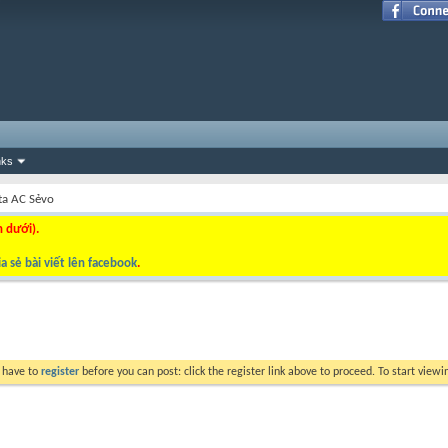
nks
ta AC Sẻvo
n dưới).
a sẻ bài viết lên facebook
.
y have to
register
before you can post: click the register link above to proceed. To start view