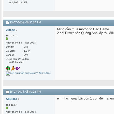
ở 1,162 bài viết
15-07-2016,
08:33:50 PM
Mình cần mua motor đó Bác Gamo.
vufree
2 cái Driver bên Quảng Anh lấy rồi M
Thợ bậc 7
Ngày tham gia
Apr 2015
Đang ở
Usa
Bài viết
1,044
Cám ơn
294
Được cám ơn 96 lần
ở 82 bài viết
15-07-2016,
08:59:25 PM
em nhớ ngoài bãi còn 1 con để mai e
MINHAT
Thợ bậc 7
Ngày tham gia
Feb 2014