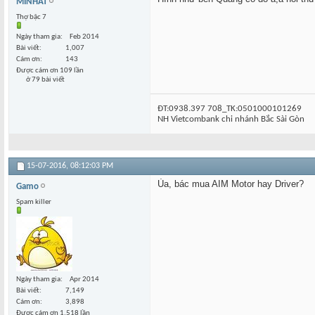
MINHAT
Thợ bậc 7
Ngày tham gia
Feb 2014
Bài viết
1,007
Cám ơn
143
Được cám ơn 109 lần
ở 79 bài viết
ĐT:0938.397 708_TK:0501000101269
NH Vietcombank chi nhánh Bắc Sài Gòn
15-07-2016,
08:12:03 PM
Ủa, bác mua AIM Motor hay Driver?
Gamo
Spam killer
Ngày tham gia
Apr 2014
Bài viết
7,149
Cám ơn
3,898
Được cám ơn 1,518 lần