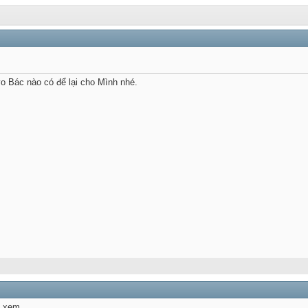
o Bác nào có để lại cho Mình nhé.
ử xem