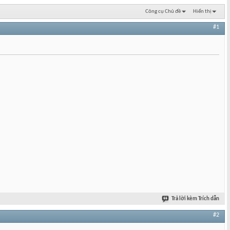
Công cụ Chủ đề
Hiển thị
#1
Trả lời kèm Trích dẫn
#2