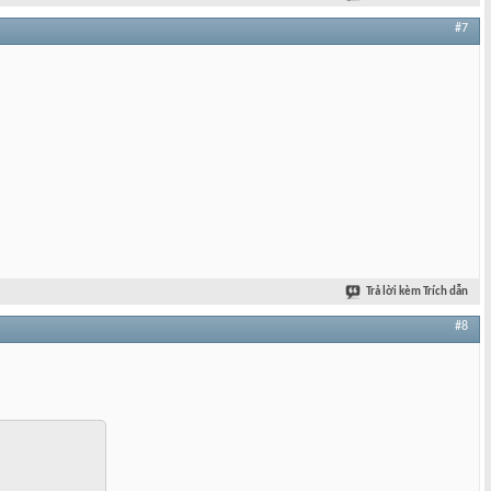
#7
Trả lời kèm Trích dẫn
#8