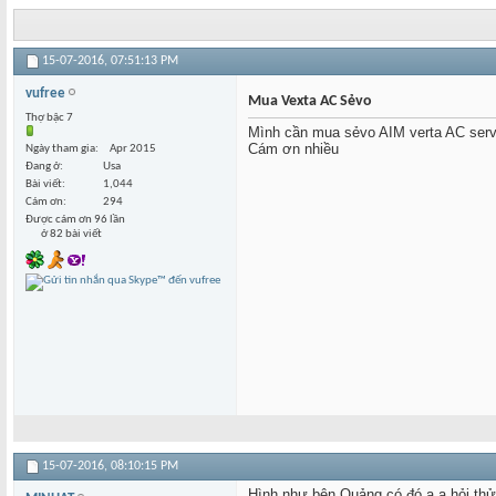
15-07-2016,
07:51:13 PM
vufree
Mua Vexta AC Sẻvo
Thợ bậc 7
Mình cần mua sẻvo AIM verta AC serv
Cám ơn nhiều
Ngày tham gia
Apr 2015
Đang ở
Usa
Bài viết
1,044
Cám ơn
294
Được cám ơn 96 lần
ở 82 bài viết
15-07-2016,
08:10:15 PM
Hình như bên Quảng có đó a,a hỏi th