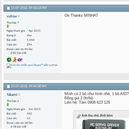
15-07-2016,
09:16:23 PM
Ok Thanks MINHAT
vufree
Thợ bậc 7
Ngày tham gia
Apr 2015
Đang ở
Usa
Bài viết
1,044
Cám ơn
294
Được cám ơn 96 lần
ở 82 bài viết
15-07-2016,
09:44:38 PM
Mình có 2 bộ như hình nhé, 1 bộ AI
Takami
Đồng giá 2.0tr/bộ
Thợ bậc 6
Liên hệ: Tâm 0908 623 125
Ngày tham gia
Jun 2015
Bài viết
492
Ảnh thu nhỏ đính kèm
Cám ơn
13
Được cám ơn 18 lần
ở 18 bài viết