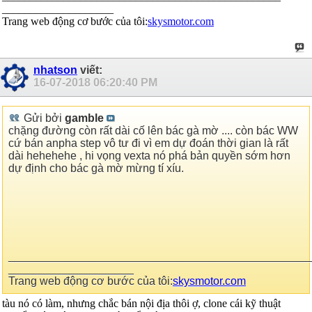
____________________
Trang web động cơ bước của tôi:
skysmotor.com
nhatson
viết:
16-07-2018
06:20:40 PM
Gửi bởi
gamble
chặng đường còn rất dài cố lên bác gà mờ .... còn bác WW
cứ bán anpha step vô tư đi vì em dự đoán thời gian là rất
dài hehehehe , hi vọng vexta nó phá bản quyền sớm hơn
dự định cho bác gà mờ mừng tí xíu.
________________________________________________
____________________
Trang web động cơ bước của tôi:
skysmotor.com
tàu nó có làm, nhưng chắc bán nội địa thôi ợ, clone cái kỹ thuật