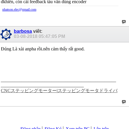
dkhiển, còn cái feedback tàu vẩn dùng encoder
nhatson.elec@gmail.com
barbosa
viết:
03-08-2018
05:47:05 PM
Đúng Là xài anpha rồi.nên cảm thấy rất good.
__________________________________________________
____________________________________
CNCステッピングモーター
|
ステッピングモータドライバ
Đăng nhập
Đăng Ký
Xem trên PC
Lên trên