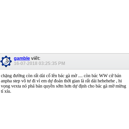
gamble
viết:
16-07-2018
03:25:35 PM
chặng đường còn rất dài cố lên bác gà mờ .... còn bác WW cứ bán
anpha step vô tư đi vì em dự đoán thời gian là rất dài hehehehe , hi
vọng vexta nó phá bản quyền sớm hơn dự định cho bác gà mờ mừng
tí xíu.
__________________________________________________