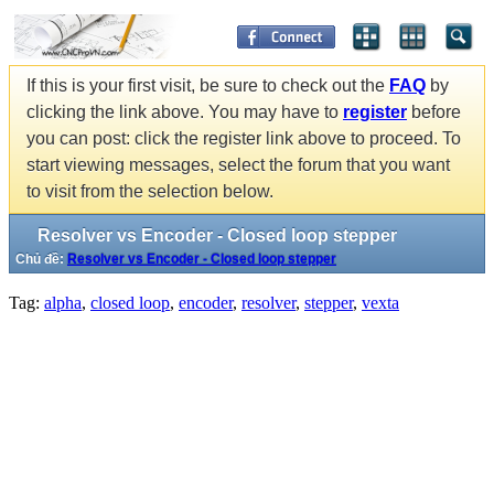
If this is your first visit, be sure to check out the
FAQ
by
clicking the link above. You may have to
register
before
you can post: click the register link above to proceed. To
start viewing messages, select the forum that you want
to visit from the selection below.
Resolver vs Encoder - Closed loop stepper
Chủ đề:
Resolver vs Encoder - Closed loop stepper
Tag:
alpha
,
closed loop
,
encoder
,
resolver
,
stepper
,
vexta