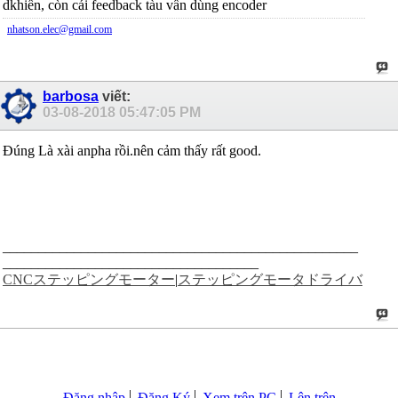
dkhiển, còn cái feedback tàu vẩn dùng encoder
nhatson.elec@gmail.com
barbosa
viết:
03-08-2018
05:47:05 PM
Đúng Là xài anpha rồi.nên cảm thấy rất good.
__________________________________________________
____________________________________
CNCステッピングモーター
|
ステッピングモータドライバ
Đăng nhập
Đăng Ký
Xem trên PC
Lên trên