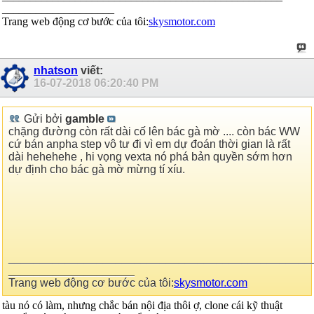
____________________
Trang web động cơ bước của tôi:
skysmotor.com
nhatson
viết:
16-07-2018
06:20:40 PM
Gửi bởi
gamble
chặng đường còn rất dài cố lên bác gà mờ .... còn bác WW
cứ bán anpha step vô tư đi vì em dự đoán thời gian là rất
dài hehehehe , hi vọng vexta nó phá bản quyền sớm hơn
dự định cho bác gà mờ mừng tí xíu.
________________________________________________
____________________
Trang web động cơ bước của tôi:
skysmotor.com
tàu nó có làm, nhưng chắc bán nội địa thôi ợ, clone cái kỹ thuật