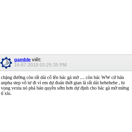
gamble
viết:
16-07-2018
03:25:35 PM
chặng đường còn rất dài cố lên bác gà mờ .... còn bác WW cứ bán
anpha step vô tư đi vì em dự đoán thời gian là rất dài hehehehe , hi
vọng vexta nó phá bản quyền sớm hơn dự định cho bác gà mờ mừng
tí xíu.
__________________________________________________