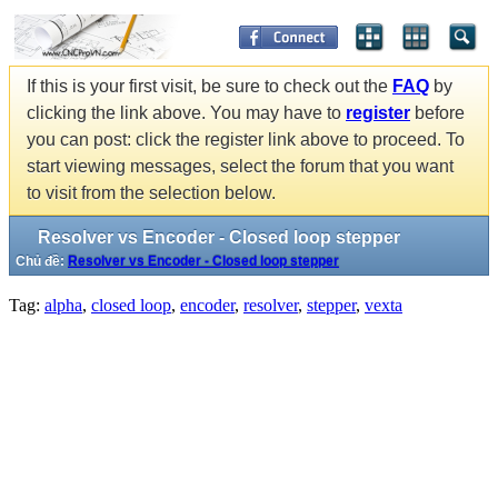
If this is your first visit, be sure to check out the
FAQ
by
clicking the link above. You may have to
register
before
you can post: click the register link above to proceed. To
start viewing messages, select the forum that you want
to visit from the selection below.
Resolver vs Encoder - Closed loop stepper
Chủ đề:
Resolver vs Encoder - Closed loop stepper
Tag:
alpha
,
closed loop
,
encoder
,
resolver
,
stepper
,
vexta