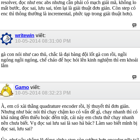
resolver, đọc như enc abs nhưng cần phải có mạch giải mã, không lo
mất bước, đọc sai, lưu sai, tóm lại là giải thuật đơn giản. Còn step có
enc thì thông thường là incremental, phức tạp trong giải thuật hơn).
writewin
viết:
10-05-2014
08:31:00 PM
gà con nói như cao thủ, chắc là đại bàng đội lốt gà con rồi, ngồi
ngóng ngồi ngóng, chế cháo để học hỏi lên kinh nghiệm thì em khoái
lắm
Gamo
viết:
10-05-2014
08:32:23 PM
À, em có xài thằng quadrature encoder rồi, lý thuyết thì đơn giản.
Nhưng như bác nói thì chạy chậm ko có vấn đề gì, chạy nhanh thì có
khả năng đếm thiếu hoặc đếm trật, cái này em chưa thử chạy nhanh
nên chưa biết. Vụ đọc sai lưu sai là sao hả bác? Làm sao biết mình bị
đọc sai, lưu sai?
Ủa, như vậy chẳng lẽ dùng alpha step còn sướng hơn encoder nữa ta?