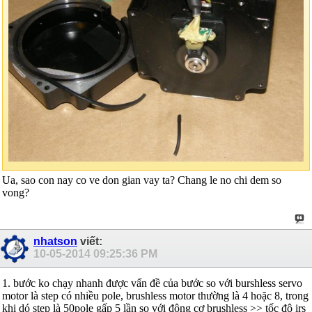
Ua, sao con nay co ve don gian vay ta? Chang le no chi dem so
vong?
nhatson
viết:
10-05-2014
09:25:36 PM
1. bước ko chạy nhanh được vấn đề của bước so với burshless servo
motor là step có nhiều pole, brushless motor thường là 4 hoặc 8, trong
khi dó step là 50pole gấp 5 lần so với động cơ brushless >> tốc độ irs