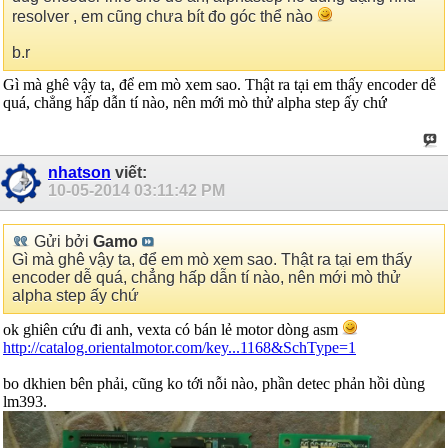
resolver , em cũng chưa bít đo góc thể nào
b.r
Gì mà ghê vậy ta, để em mò xem sao. Thật ra tại em thấy encoder dễ
quá, chẳng hấp dẫn tí nào, nên mới mò thử alpha step ấy chứ
nhatson
viết:
10-05-2014
03:11:42 PM
Gửi bởi
Gamo
Gì mà ghê vậy ta, để em mò xem sao. Thật ra tại em thấy
encoder dễ quá, chẳng hấp dẫn tí nào, nên mới mò thử
alpha step ấy chứ
ok ghiên cứu đi anh, vexta có bán lẻ motor dòng asm
http://catalog.orientalmotor.com/key...1168&SchType=1
bo dkhien bên phải, cũng ko tới nỗi nào, phần detec phản hồi dùng
lm393.