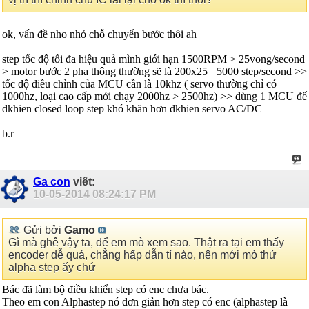
ok, vấn đề nho nhỏ chỗ chuyển bước thôi ah
step tốc độ tối đa hiệu quả mình giới hạn 1500RPM > 25vong/second
> motor bước 2 pha thông thường sẽ là 200x25= 5000 step/second >>
tốc độ điều chỉnh của MCU cần là 10khz ( servo thường chỉ có
1000hz, loại cao cấp mới chạy 2000hz > 2500hz) >> dùng 1 MCU để
dkhien closed loop step khó khăn hơn dkhien servo AC/DC
b.r
Ga con
viết:
10-05-2014
08:24:17 PM
Gửi bởi
Gamo
Gì mà ghê vậy ta, để em mò xem sao. Thật ra tại em thấy
encoder dễ quá, chẳng hấp dẫn tí nào, nên mới mò thử
alpha step ấy chứ
Bác đã làm bộ điều khiển step có enc chưa bác.
Theo em con Alphastep nó đơn giản hơn step có enc (alphastep là