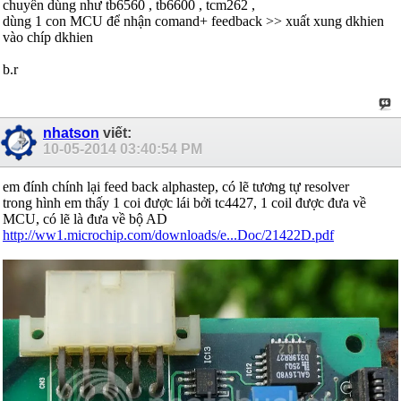
chuyên dùng như tb6560 , tb6600 , tcm262 ,
dùng 1 con MCU để nhận comand+ feedback >> xuất xung dkhien
vào chíp dkhien
b.r
nhatson
viết:
10-05-2014
03:40:54 PM
em đính chính lại feed back alphastep, có lẽ tương tự resolver
trong hình em thấy 1 coi được lái bởi tc4427, 1 coil được đưa về
MCU, có lẽ là đưa về bộ AD
http://ww1.microchip.com/downloads/e...Doc/21422D.pdf