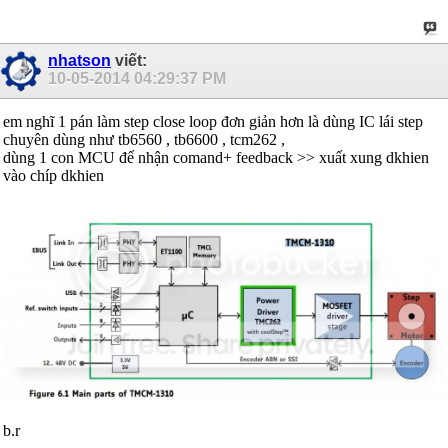
nhatson
viết:
10-05-2014
04:29:37 PM
em nghĩ 1 pán làm step close loop đơn giản hơn là dùng IC lái step
chuyên dùng như tb6560 , tb6600 , tcm262 ,
dùng 1 con MCU để nhận comand+ feedback >> xuất xung dkhien
vào chíp dkhien
b.r