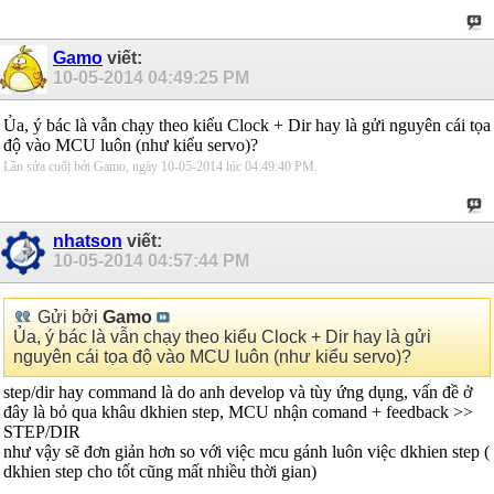
Gamo
viết:
10-05-2014
04:49:25 PM
Ủa, ý bác là vẫn chạy theo kiểu Clock + Dir hay là gửi nguyên cái tọa
độ vào MCU luôn (như kiểu servo)?
Lần sửa cuối bởi Gamo, ngày 10-05-2014 lúc
04:49:40 PM
.
nhatson
viết:
10-05-2014
04:57:44 PM
Gửi bởi
Gamo
Ủa, ý bác là vẫn chạy theo kiểu Clock + Dir hay là gửi
nguyên cái tọa độ vào MCU luôn (như kiểu servo)?
step/dir hay command là do anh develop và tùy ứng dụng, vấn đề ở
đây là bỏ qua khâu dkhien step, MCU nhận comand + feedback >>
STEP/DIR
như vậy sẽ đơn giản hơn so với việc mcu gánh luôn việc dkhien step (
dkhien step cho tốt cũng mất nhiều thời gian)