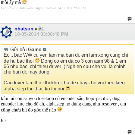
thôi ấy mà
Lần sửa cuối bởi Gamo, ngày 10-05-2014 lúc
03:02:50 PM
.
nhatson
viết:
10-05-2014
03:00:48 PM
Gửi bởi
Gamo
Ec... bac WW cu yen tam ma ban di, em lam xong cung chi
de hu bac thoi
Dong co em da co 3 con asm 98 & 1 em
66 nhu bac, chi thieu driver ;( Nghien cuu cho vui la chinh
chu ban dc may dong
Cai driver lam thiet thi kho, chu de chay cho vui theo kieu
alpha step thi chac ko toi noi
kím mí con sanyo closeloop có encoder sẵn, hoặc pacific , dug
encoder inrc cho dễ ah, alphastep nó dúng dạng như resolver , em
cũng chưa bít đo góc thể nào
b.r