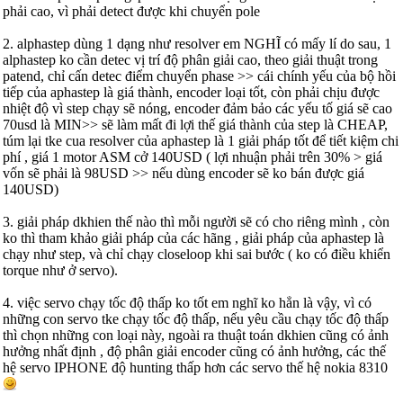
phải cao, vì phải detect được khi chuyển pole
2. alphastep dùng 1 dạng như resolver em NGHĨ có mấy lí do sau, 1
alphastep ko cần detec vị trí độ phân giải cao, theo giải thuật trong
patend, chỉ cấn detec điểm chuyển phase >> cái chính yếu của bộ hồi
tiếp của aphastep là giá thành, encoder loại tốt, còn phải chịu được
nhiệt độ vì step chạy sẽ nóng, encoder đảm bảo các yếu tố giá sẽ cao
70usd là MIN>> sẽ làm mất đi lợi thế giá thành của step là CHEAP,
túm lại tke cua resolver của aphastep là 1 giải pháp tốt để tiết kiệm chi
phí , giá 1 motor ASM cở 140USD ( lợi nhuận phải trên 30% > giá
vốn sẽ phải là 98USD >> nếu dùng encoder sẽ ko bán được giá
140USD)
3. giải pháp dkhien thế nào thì mỗi người sẽ có cho riêng mình , còn
ko thì tham khảo giải pháp của các hãng , giải pháp của aphastep là
chạy như step, và chỉ chạy closeloop khi sai bước ( ko có điều khiển
torque như ở servo).
4. việc servo chạy tốc độ thấp ko tốt em nghĩ ko hẳn là vậy, vì có
những con servo tke chạy tốc độ thấp, nếu yêu cầu chạy tốc độ thấp
thì chọn những con loại này, ngoài ra thuật toán dkhien cũng có ảnh
hưởng nhất định , độ phân giải encoder cũng có ảnh hưởng, các thế
hệ servo IPHONE độ hunting thấp hơn các servo thế hệ nokia 8310