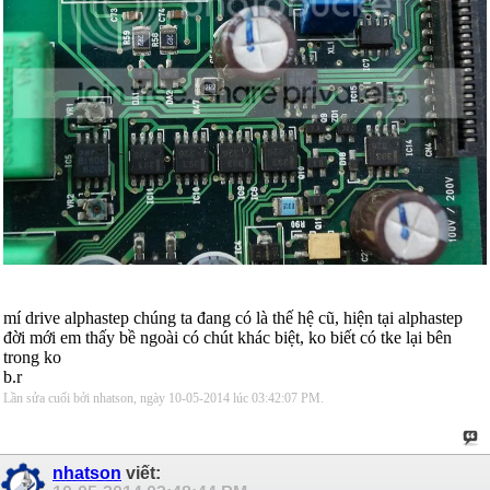
mí drive alphastep chúng ta đang có là thế hệ cũ, hiện tại alphastep
đời mới em thấy bề ngoài có chút khác biệt, ko biết có tke lại bên
trong ko
b.r
Lần sửa cuối bởi nhatson, ngày 10-05-2014 lúc
03:42:07 PM
.
nhatson
viết: