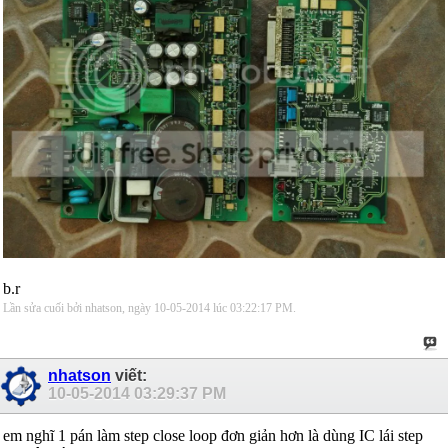
b.r
Lần sửa cuối bởi nhatson, ngày 10-05-2014 lúc
03:22:17 PM
.
nhatson
viết:
10-05-2014
03:29:37 PM
em nghĩ 1 pán làm step close loop đơn giản hơn là dùng IC lái step