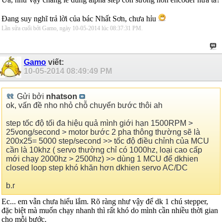
Đang suy nghĩ trả lời của bác Nhất Sơn, chưa hỉu
Lần sửa cuối bởi Gamo, ngày 10-05-2014 lúc
08:37:31 PM
.
Gamo
viết:
10-05-2014
08:49:49 PM
Gửi bởi
nhatson
ok, vấn đề nho nhỏ chỗ chuyển bước thôi ah
step tốc độ tối đa hiệu quả mình giới hạn 1500RPM >
25vong/second > motor bước 2 pha thông thường sẽ là
200x25= 5000 step/second >> tốc độ điều chỉnh của MCU
cần là 10khz ( servo thường chỉ có 1000hz, loại cao cấp
mới chạy 2000hz > 2500hz) >> dùng 1 MCU để dkhien
closed loop step khó khăn hơn dkhien servo AC/DC
b.r
Ec... em vẫn chưa hiểu lắm. Rõ ràng như vậy để dk 1 chú stepper,
đặc biệt mà muốn chạy nhanh thì rất khó do mình cần nhiều thời gian
cho mỗi bước.