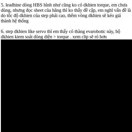
5. leadhine dòng HBS hình như cũng ko có dkhien torque, em chưa
dùng, nhưng đọc sheet của hãng thì ko thấy đề cập, em nghĩ vấn đề là
do tốc độ dkhien của step phải cao, thêm vòng dkhien sẽ kéo giá
thành hệ thống
6. step dkhien like servo thì em thấy có thàng evarobotic này, bộ
dkhien kiem soát dòng diện > torque . xem clip sẽ rỏ hơn