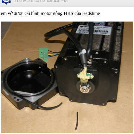
10-05-2014
03:48:44 PM
em vớ được cái hình motor dòng HBS của leadshine