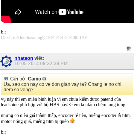
b.r
Lần sửa cuối bởi nhatson, ngày 10-05-2014 lúc
09:30:41 PM
.
nhatson
viết:
10-05-2014
09:32:39 PM
Gửi bởi
Gamo
Ua, sao con nay co ve don gian vay ta? Chang le no chi
dem so vong?
vụ này thì em miễn bình luận vì em chưa kiếm được patend của
leadshine phù hợp với bộ HBS này>> em ko dám chém lung tung
nhưng có điều giá thành thấp, encoder rẻ tiền, miếng encoder là film,
motor nóng quá, miếng film bị quéo
b.r