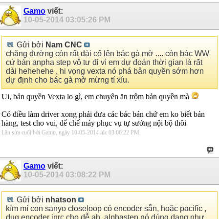
Gamo
viết:
10-05-2014
03:05:26 PM
Gửi bởi
Nam CNC
chặng đường còn rất dài cố lên bác gà mờ .... còn bác WW
cứ bán anpha step vô tư đi vì em dự đoán thời gian là rất
dài hehehehe , hi vọng vexta nó phá bản quyền sớm hơn
dự định cho bác gà mờ mừng tí xíu.
Ui, bản quyền Vexta lo gì, em chuyên ăn trộm bản quyền mà
Có điều làm driver xong phải đưa các bác bán chứ em ko biết bán
hàng, test cho vui, để chế máy phục vụ tự sướng nội bộ thôi
Lần sửa cuối bởi Gamo, ngày 10-05-2014 lúc
03:06:22 PM
.
Gamo
viết:
10-05-2014
03:08:22 PM
Gửi bởi
nhatson
kím mí con sanyo closeloop có encoder sẵn, hoặc pacific ,
dug encoder inrc cho dễ ah, alphastep nó dúng dạng như