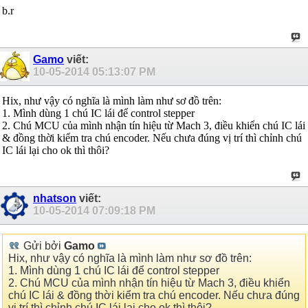
b.r
Gamo
viết:
10-05-2014
05:13:07 PM
Hix, như vậy có nghĩa là mình làm như sơ đồ trên:
1. Mình dùng 1 chú IC lái để control stepper
2. Chú MCU của mình nhận tín hiệu từ Mach 3, điều khiển chú IC lái
& đồng thời kiểm tra chú encoder. Nếu chưa đúng vị trí thì chỉnh chú
IC lái lại cho ok thì thôi?
nhatson
viết:
10-05-2014
07:09:18 PM
Gửi bởi
Gamo
Hix, như vậy có nghĩa là mình làm như sơ đồ trên:
1. Mình dùng 1 chú IC lái để control stepper
2. Chú MCU của mình nhận tín hiệu từ Mach 3, điều khiển
chú IC lái & đồng thời kiểm tra chú encoder. Nếu chưa đúng
vị trí thì chỉnh chú IC lái lại cho ok thì thôi?