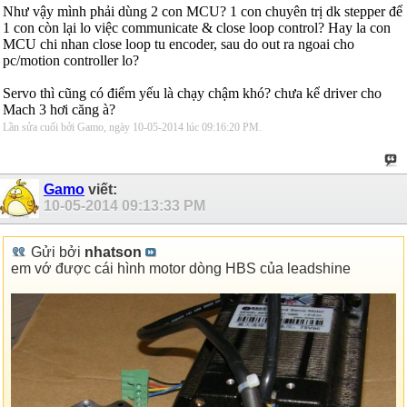
Như vậy mình phải dùng 2 con MCU? 1 con chuyên trị dk stepper để
1 con còn lại lo việc communicate & close loop control? Hay la con
MCU chi nhan close loop tu encoder, sau do out ra ngoai cho
pc/motion controller lo?
Servo thì cũng có điểm yếu là chạy chậm khó? chưa kể driver cho
Mach 3 hơi căng à?
Lần sửa cuối bởi Gamo, ngày 10-05-2014 lúc
09:16:20 PM
.
Gamo
viết:
10-05-2014
09:13:33 PM
Gửi bởi
nhatson
em vớ được cái hình motor dòng HBS của leadshine