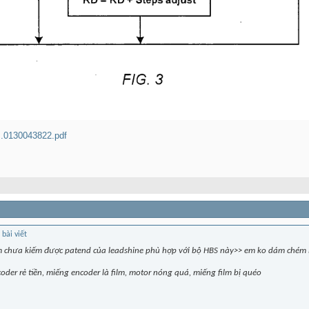
...0130043822.pdf
em chưa kiếm được patend của leadshine phù hợp với bộ HBS này>> em ko dám chém 
oder rẻ tiền, miếng encoder là film, motor nóng quá, miếng film bị quéo