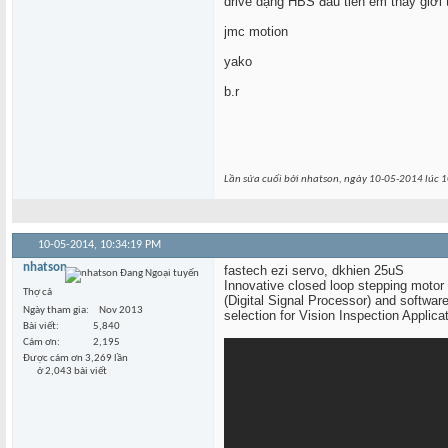
drive dạng HBS đầu tiên em thấy giời t
jmc motion
yako
b.r
Lần sửa cuối bởi nhatson, ngày 10-05-2014 lúc
1
10-05-2014,
10:34:19 PM
nhatson
fastech ezi servo, dkhien 25uS
Innovative closed loop stepping motor
Thợ cả
(Digital Signal Processor) and softwar
Ngày tham gia
Nov 2013
selection for Vision Inspection Applicat
Bài viết
5,840
Cám ơn
2,195
Được cám ơn 3,269 lần
ở 2,043 bài viết