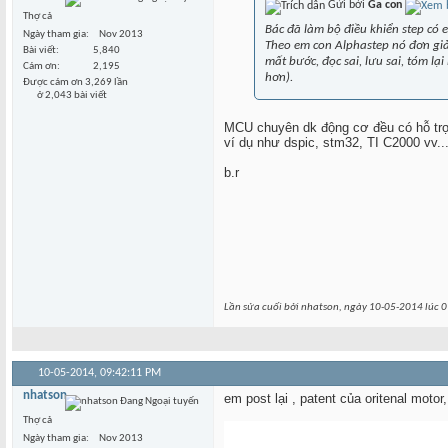
Gửi bởi
Ga con
Thợ cả
Bác đã làm bộ điều khiển step có 
Ngày tham gia
Nov 2013
Theo em con Alphastep nó đơn giản
Bài viết
5,840
mất bước, đọc sai, lưu sai, tóm lại
Cám ơn
2,195
hơn).
Được cám ơn 3,269 lần
ở 2,043 bài viết
MCU chuyên dk động cơ đều có hỗ trợ đ
ví dụ như dspic, stm32, TI C2000 vv...
b.r
Lần sửa cuối bởi nhatson, ngày 10-05-2014 lúc
0
10-05-2014,
09:42:11 PM
nhatson
em post lại , patent của oritenal motor
Thợ cả
Ngày tham gia
Nov 2013