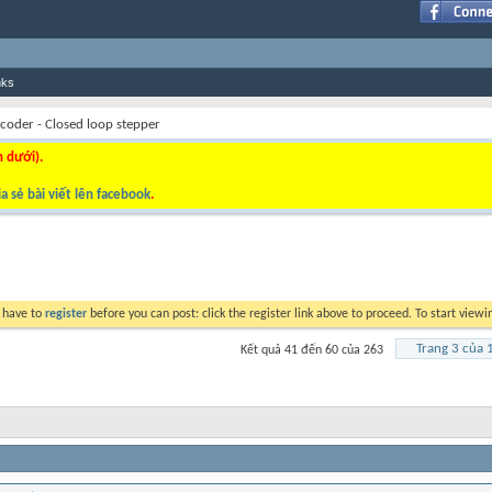
nks
ncoder - Closed loop stepper
n dưới).
a sẻ bài viết lên facebook
.
y have to
register
before you can post: click the register link above to proceed. To start view
Trang 3 của 
Kết quả 41 đến 60 của 263