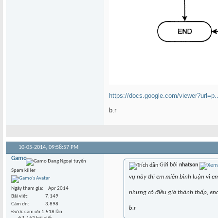
https://docs.google.com/viewer?url=p
b.r
10-05-2014,
09:58:57 PM
Gamo
Gửi bởi
nhatson
Spam killer
vụ này thì em miễn bình luận vì 
Ngày tham gia
Apr 2014
nhưng có điều giá thành thấp, enc
Bài viết
7,149
Cám ơn
3,898
b.r
Được cám ơn 1,518 lần