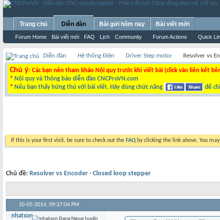
Trang chủ
Diễn đàn
Bài gửi hôm nay
Bài viết mới
Forum Home
Bài viết mới
FAQ
Lịch
Community
Forum Actions
Quick Li
Diễn đàn
Hệ thống Điện
Driver Step motor
Resolver vs E
Chú ý
: Các bạn nên tham khảo Nội quy trước khi viết bài (click vào liên kết bê
*
Nội quy và Thông báo diễn đàn CNCProVN.com
*
Nếu bạn thấy hứng thú với bài viết. Hãy dùng chức năng
để chi
If this is your first visit, be sure to check out the
FAQ
by clicking the link above. You ma
Chủ đề:
Resolver vs Encoder - Closed loop stepper
10-05-2014,
09:37:04 PM
nhatson