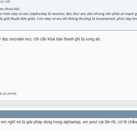
enc chưa bác.
 hơn step có enc (alphastep là resolver, đọc như enc abs nhưng cần phải có mạch g
 là giải thuật đơn giản. Còn step có enc thì thông thường là incremental, phức tạp tr
ọc encoder incr, chỉ cần khai báo thanh ghi là xong ah,
.
9:54:39 PM
.
, em nghĩ nó là giải pháp dùng trong alphastep, em post vài lần rồi, có lẽ chẳ