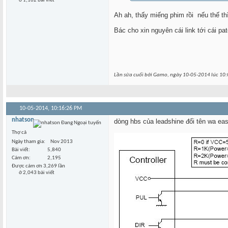
ở 1,162 bài viết
Ah ah, thấy miếng phim rồi
nếu thế th
Bác cho xin nguyên cái link tới cái pat
Lần sửa cuối bởi Gamo, ngày 10-05-2014 lúc
10:
10-05-2014,
10:16:26 PM
nhatson
dòng hbs của leadshine đổi tên wa eas
Thợ cả
Ngày tham gia
Nov 2013
Bài viết
5,840
Cám ơn
2,195
Được cám ơn 3,269 lần
ở 2,043 bài viết