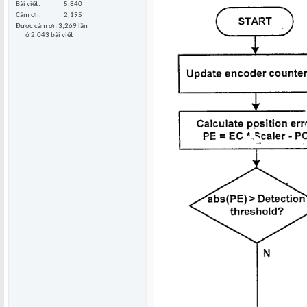
Bài viết
5,840
Cám ơn
2,195
Được cám ơn 3,269 lần
ở 2,043 bài viết