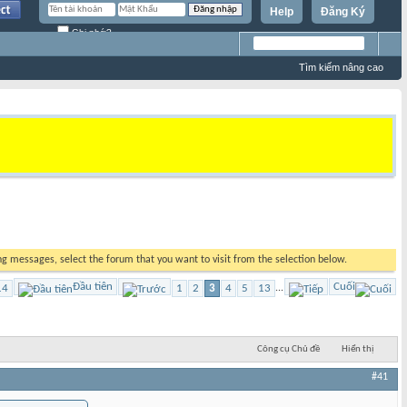
Help
Đăng Ký
Ghi nhớ?
Tìm kiếm nâng cao
ing messages, select the forum that you want to visit from the selection below.
Đầu tiên
Cuối
14
1
2
3
4
5
13
...
Công cụ Chủ đề
Hiển thị
#41