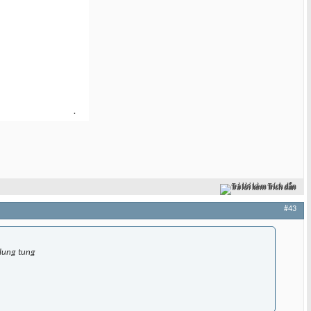
Trả lời kèm Trích dẫn
#43
lung tung