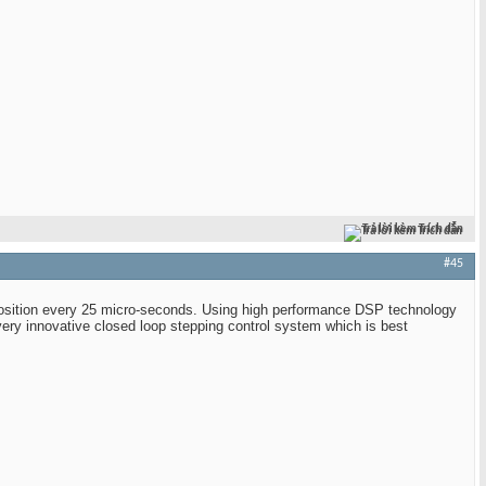
Trả lời kèm Trích dẫn
#45
 position every 25 micro-seconds. Using high performance DSP technology
very innovative closed loop stepping control system which is best