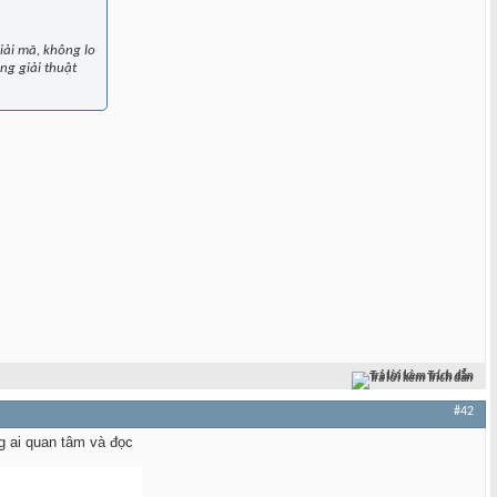
iải mã, không lo
ong giải thuật
Trả lời kèm Trích dẫn
#42
ng ai quan tâm và đọc