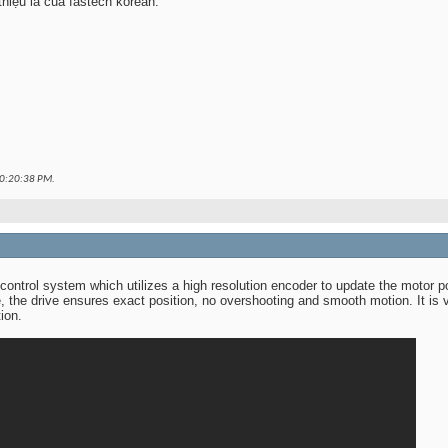
hiệu là cua fastech korean.
0:20:38 PM
.
 control system which utilizes a high resolution encoder to update the motor
e, the drive ensures exact position, no overshooting and smooth motion. It is 
ion.