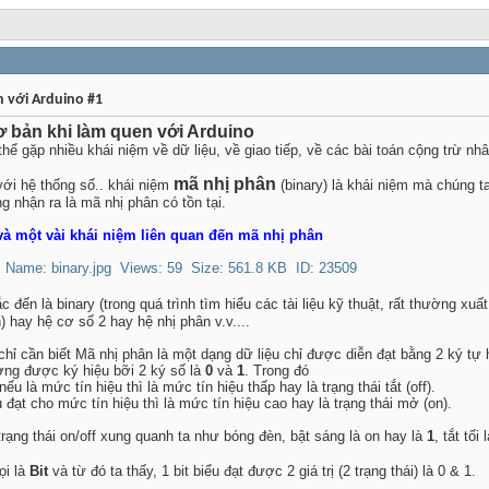
n với Arduino #1
cơ bản khi làm quen với Arduino
hể gặp nhiều khái niệm về dữ liệu, về giao tiếp, về các bài toán cộng trừ nh
mã nhị phân
với hệ thống số.. khái niệm
(binary) là khái niệm mà chúng t
 nhận ra là mã nhị phân có tồn tại.
và một vài khái niệm liên quan đến mã nhị phân
ến là binary (trong quá trình tìm hiểu các tài liệu kỹ thuật, rất thường xuấ
 hay hệ cơ số 2 hay hệ nhị phân v.v....
chỉ cần biết Mã nhị phân là một dạng dữ liệu chỉ được diễn đạt bằng 2 ký tự 
ờng được ký hiệu bỡi 2 ký số là
0
và
1
. Trong đó
u là mức tín hiệu thì là mức tín hiệu thấp hay là trạng thái tắt (off).
 đạt cho mức tín hiệu thì là mức tín hiệu cao hay là trạng thái mở (on).
trạng thái on/off xung quanh ta như bóng đèn, bật sáng là on hay là
1
, tắt tối
ọi là
Bit
và từ đó ta thấy, 1 bit biểu đạt được 2 giá trị (2 trạng thái) là 0 & 1.