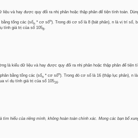
ữ liệu và hay được quy đổi ra nhị phân hoặc thập phân để tiện tính toán. Dùn
n
n bằng tổng các (số
* cơ số
). Trong đó cơ số là 8 (bát phân), n là vị trí số, 
n
 tính giá trị của số 105
.
8
ng là kiểu dữ liệu và hay được quy đổi ra nhị phân hoặc thập phân để tiện t
n
c phân bằng tổng các (số
* cơ số
). Trong đó cơ số là 16 (thập lục phân), n là 
n
 ví dụ tính giá trị của số 105
.
16
t và tìm hiểu của riêng mình, không hoàn toàn chính xác. Mong các bạn bổ xu