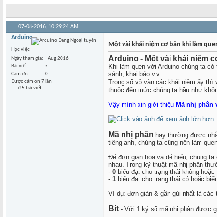
07-08-2016,
10:29:24 AM
Arduino
Một vài khái niệm cơ bản khi làm que
Học việc
Arduino - Một vài khái niệm 
Ngày tham gia
Aug 2016
Khi làm quen với Arduino chúng ta có t
Bài viết
5
sánh, khai báo v.v...
Cám ơn
0
Trong số vô vàn các khái niệm ấy thì 
Được cám ơn 7 lần
ở 5 bài viết
thuộc đến mức chúng ta hầu như không
Vậy mình xin giới thiệu
Mã nhị phân 
Mã nhị phân
hay thường được nhắc đ
tiếng anh, chúng ta cũng nên làm quen)
Để đơn giản hóa và dể hiểu, chúng ta 
nhau. Trong kỹ thuật mã nhị phân thư
-
0
biểu đạt cho trạng thái không hoặc nế
-
1
biểu đạt cho trạng thái có hoặc biểu
Ví dụ: đơn giản & gần gủi nhất là các 
Bit
- Với 1 ký số mã nhị phân được g