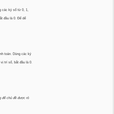
g các ký số từ 0, 1,
bắt đầu là 0. Để dể
ính toán. Dùng các ký
vị trí số, bắt đầu là 0.
ng để chủ đề được rỏ