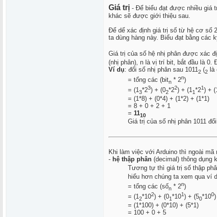
Giá trị
- Để biểu đạt được nhiều giá tr
khác sẽ được giới thiệu sau.
Để dể xác định giá trị số từ hệ cơ số
ta dùng hàng này. Biểu đạt bằng các k
Giá trị của số hệ nhị phân được xác định
(nhị phân), n là vị trí bit, bắt đầu là 
Ví dụ
: đổi số nhị phân sau 1011
(
là 
2
2
n
= tổng các (bit
* 2
)
n
3
2
1
= (1
*2
) + (0
*2
) + (1
*2
) + (
3
2
1
= (1*8) + (0*4) + (1*2) + (1*1)
= 8 + 0 + 2 + 1
=
11
10
Giá trị của số nhị phân 1011 đổ
Khi làm việc với Arduino thì ngoài mã 
-
hệ thập phân
(decimal) thông dụng k
Tương tự thì giá trị số thập ph
hiểu hơn chúng ta xem qua ví dụ
n
= tổng các (số
* 2
)
n
2
1
0
= (1
*10
) + (0
*10
) + (5
*10
)
2
1
0
= (1*100) + (0*10) + (5*1)
= 100 + 0 + 5