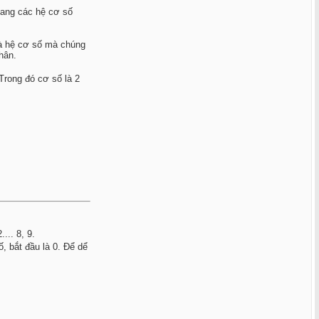
 sang các hệ cơ số
là hệ cơ số mà chúng
hân.
 Trong đó cơ số là 2
... 8, 9.
số, bắt đầu là 0. Để dể