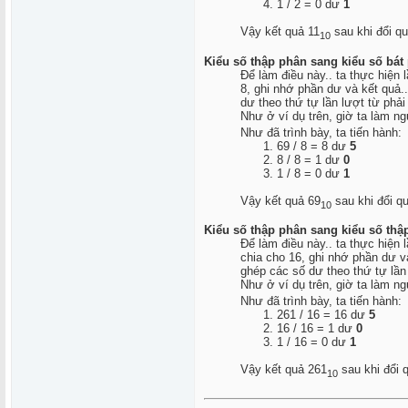
1 / 2 = 0 dư
1
Vậy kết quả 11
sau khi đổi qu
10
Kiểu số thập phân sang kiểu số bát
Để làm điều này.. ta thực hiện 
8, ghi nhớ phần dư và kết quả..
dư theo thứ tự lần lượt từ phải 
Như ở ví dụ trên, giờ ta làm ng
Như đã trình bày, ta tiến hành:
69 / 8 = 8 dư
5
8 / 8 = 1 dư
0
1 / 8 = 0 dư
1
Vậy kết quả 69
sau khi đổi q
10
Kiểu số thập phân sang kiểu số thậ
Để làm điều này.. ta thực hiện 
chia cho 16, ghi nhớ phần dư và
ghép các số dư theo thứ tự lần 
Như ở ví dụ trên, giờ ta làm ng
Như đã trình bày, ta tiến hành:
261 / 16 = 16 dư
5
16 / 16 = 1 dư
0
1 / 16 = 0 dư
1
Vậy kết quả 261
sau khi đổi 
10