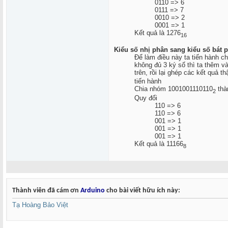
0110 => 6
0111 => 7
0010 => 2
0001 => 1
Kết quả là 1276
16
Kiểu số nhị phân sang kiểu số bát 
Để làm điều này ta tiến hành c
không đủ 3 ký số thì ta thêm và
trên, rồi lại ghép các kết quả 
tiến hành
Chia nhóm 1001001110110
thà
2
Quy đổi
110 => 6
110 => 6
001 => 1
001 => 1
001 => 1
Kết quả là 11166
8
Thành viên đã cám ơn
Arduino
cho bài viết hữu ích này:
Tạ Hoàng Bảo Việt