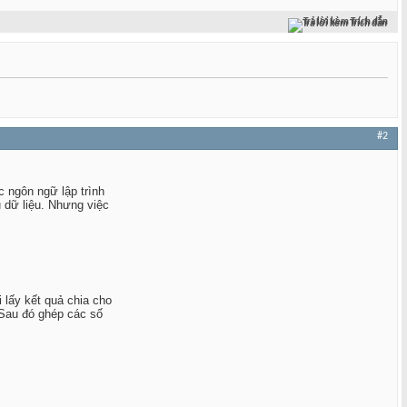
Trả lời kèm Trích dẫn
#2
c ngôn ngữ lập trình
 dữ liệu. Nhưng việc
i lấy kết quả chia cho
. Sau đó ghép các số