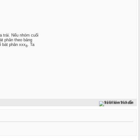
a trái. Nếu nhóm cuối
bát phân theo bảng
 bát phân xxx
. Ta
8
Trả lời kèm Trích dẫn