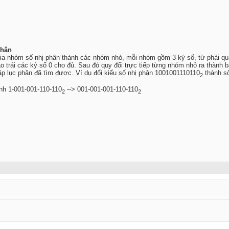
phân
hia nhóm số nhị phân thành các nhóm nhỏ, mỗi nhóm gồm 3 ký số, từ phải qu
o trái các ký số 0 cho đủ. Sau đó quy đổi trực tiếp từng nhóm nhỏ ra thành 
thập lục phân đã tìm được. Ví dụ đổi kiểu số nhị phận 1001001110110
thành số
2
nh 1-001-001-110-110
--> 001-001-001-110-110
2
2