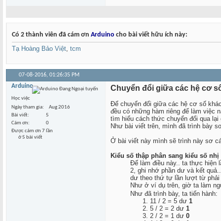
Có 2 thành viên đã cám ơn
Arduino
cho bài viết hữu ích này:
Tạ Hoàng Bảo Việt
,
tcm
07-08-2016,
01:26:35 PM
Arduino
Chuyển đổi giữa các hệ cơ số
Học việc
Để chuyển đổi giữa các hệ cơ số khác 
Ngày tham gia
Aug 2016
đều có những hàm riêng để làm việc nà
Bài viết
5
tìm hiểu cách thức chuyển đổi qua lạ
Cám ơn
0
Như bài viết trên, mình đã trình bày 
Được cám ơn 7 lần
ở 5 bài viết
Ở bài viết này mình sẽ trình này sơ c
Kiểu số thập phân sang kiểu số nhị
Để làm điều này.. ta thực hiện 
2, ghi nhớ phần dư và kết quả..
dư theo thứ tự lần lượt từ phải 
Như ở ví dụ trên, giờ ta làm ng
Như đã trình bày, ta tiến hành:
11 / 2 = 5 dư
1
5 / 2 = 2 dư
1
2 / 2 = 1 dư
0