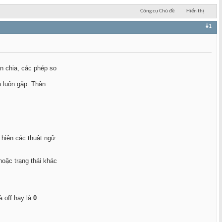
Công cụ Chủ đề
Hiển thị
#1
ân chia, các phép so
a luôn gặp. Thân
t hiện các thuật ngữ
hoặc trạng thái khác
 là off hay là
0