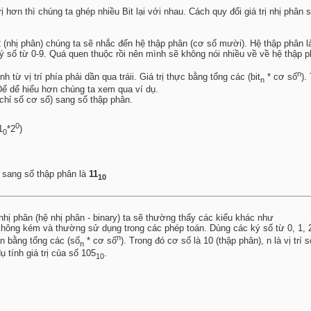
ị hơn thì chúng ta ghép nhiều Bit lại với nhau. Cách quy đổi giá trị nhị phân
 2 (nhị phân) chúng ta sẽ nhắc đến hệ thập phân (cơ số mười). Hệ thập phân 
ý số từ 0-9. Quá quen thuộc rồi nên mình sẽ không nói nhiều về về hệ thập p
n
 từ vị trí phía phải dần qua tráii. Giá trị thực bằng tổng các (bit
* cơ số
).
n
0. Để dể hiểu hơn chúng ta xem qua ví dụ.
chỉ số cơ số) sang số thập phân.
0
1
*2
)
0
i sang số thập phân là
11
10
nhị phân (hệ nhị phân - binary) ta sẽ thường thấy các kiểu khác như
hông kém và thường sử dụng trong các phép toán. Dùng các ký số từ 0, 1, 2.
n
ân bằng tổng các (số
* cơ số
). Trong đó cơ số là 10 (thập phân), n là vị trí 
n
 tính giá trị của số 105
.
10