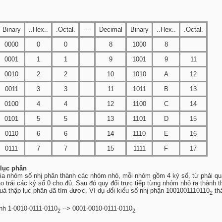
Binary
..Hex..
.Octal.
----
Decimal
Binary
..Hex..
.Octal.
0000
0
0
8
1000
8
0001
1
1
9
1001
9
11
0010
2
2
10
1010
A
12
0011
3
3
11
1011
B
13
0100
4
4
12
1100
C
14
0101
5
5
13
1101
D
15
0110
6
6
14
1110
E
16
0111
7
7
15
1111
F
17
 lục phân
hia nhóm số nhị phân thành các nhóm nhỏ, mỗi nhóm gồm 4 ký số, từ phải qu
o trái các ký số 0 cho đủ. Sau đó quy đổi trực tiếp từng nhóm nhỏ ra thành t
 quả thập lục phân đã tìm được. Ví dụ đổi kiểu số nhị phận 1001001110110
thà
2
nh 1-0010-0111-0110
--> 0001-0010-0111-0110
2
2