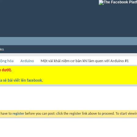
nks
 động hóa
Arduino
Một vài khái niệm cơ bản khi làm quen với Arduino #1
n dưới).
a sẻ bài viết lên facebook
.
y have to
register
before you can post: click the register link above to proceed. To start view