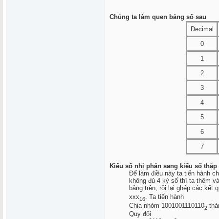
Chúng ta làm quen bảng số sau
Decimal
0
1
2
3
4
5
6
7
Kiểu số nhị phân sang kiểu số thập
Để làm điều này ta tiến hành c
không đủ 4 ký số thì ta thêm và
bảng trên, rồi lại ghép các kết
xxx
. Ta tiến hành
16
Chia nhóm 1001001110110
thà
2
Quy đổi