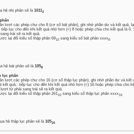
a hệ nhị phân sẽ là
1011
2
 phân
lần lượt các phép chư cho 8 (cơ số bát phân), ghi nhớ phần dư và kết quả, lạ
 tiếp tục cho đến khi kết quả nhỏ hơn (<) 8 hoặc phép chia cho kết quả là 0
sang trái sẽ ra kết quả.
ược lại đổi kiểu số thập phân 69
sang kiểu số bát phân xxxx
10
8
ua hệ bát phân sẽ là
105
8
p lục phân
lần lượt các phép chư cho 16 (cơ số thập lục phận), ghi nhớ phần dư và kết q
 kết quả.. tiếp tục cho đến khi kết quả nhỏ hơn (<) 16 hoặc phép chia cho kế
lượt từ phải sang trái sẽ ra kết quả.
ược lại đổi kiểu số thập phân 261
sang kiểu số thập lục phân xxxx
10
16
qua hệ thập lục phân sẽ là
105
16