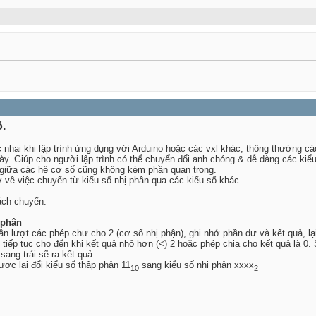
.
nhai khi lập trình ứng dụng với Arduino hoặc các vxl khác, thông thường cá
y. Giúp cho người lập trình có thể chuyển đổi anh chóng & dễ dàng các kiểu
i giữa các hệ cơ số cũng không kém phần quan trọng.
sơ về việc chuyển từ kiểu số nhị phân qua các kiểu số khác.
ách chuyển:
 phân
lần lượt các phép chư cho 2 (cơ số nhị phận), ghi nhớ phần dư và kết quả, lạ
 tiếp tục cho đến khi kết quả nhỏ hơn (<) 2 hoặc phép chia cho kết quả là 0
sang trái sẽ ra kết quả.
ược lại đổi kiểu số thập phân 11
sang kiểu số nhị phân xxxx
10
2