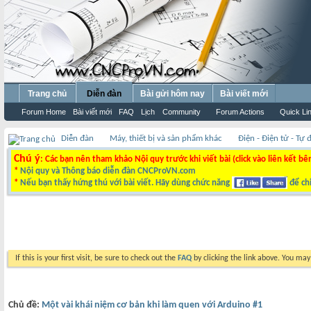
Trang chủ
Diễn đàn
Bài gửi hôm nay
Bài viết mới
Forum Home
Bài viết mới
FAQ
Lịch
Community
Forum Actions
Quick Li
Diễn đàn
Máy, thiết bị và sản phẩm khác
Điện - Điện tử - Tự
Chú ý
: Các bạn nên tham khảo Nội quy trước khi viết bài (click vào liên kết bê
*
Nội quy và Thông báo diễn đàn CNCProVN.com
*
Nếu bạn thấy hứng thú với bài viết. Hãy dùng chức năng
để chi
If this is your first visit, be sure to check out the
FAQ
by clicking the link above. You ma
Chủ đề:
Một vài khái niệm cơ bản khi làm quen với Arduino #1