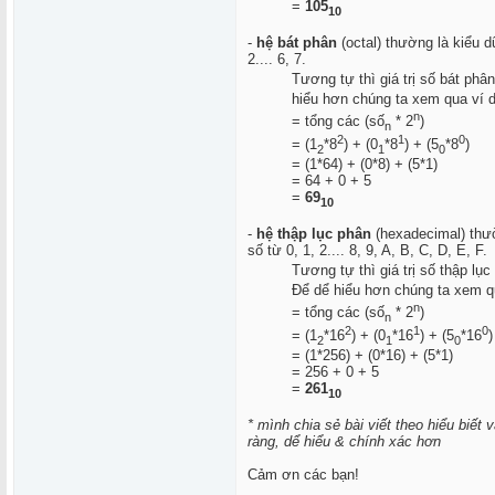
=
105
10
-
hệ bát phân
(octal) thường là kiểu d
2.... 6, 7.
Tương tự thì giá trị số bát phâ
hiểu hơn chúng ta xem qua ví dụ
n
= tổng các (số
* 2
)
n
2
1
0
= (1
*8
) + (0
*8
) + (5
*8
)
2
1
0
= (1*64) + (0*8) + (5*1)
= 64 + 0 + 5
=
69
10
-
hệ thập lục phân
(hexadecimal) thườ
số từ 0, 1, 2.... 8, 9, A, B, C, D, E, F.
Tương tự thì giá trị số thập lụ
Để dể hiểu hơn chúng ta xem qua
n
= tổng các (số
* 2
)
n
2
1
0
= (1
*16
) + (0
*16
) + (5
*16
)
2
1
0
= (1*256) + (0*16) + (5*1)
= 256 + 0 + 5
=
261
10
* mình chia sẻ bài viết theo hiểu biế
ràng, dể hiểu & chính xác hơn
Cảm ơn các bạn!