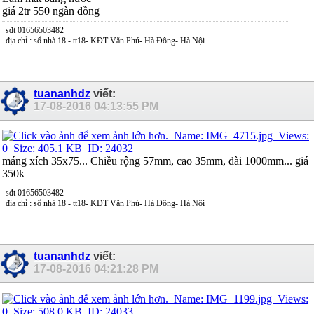
giá 2tr 550 ngàn đồng
sđt 01656503482
địa chỉ : số nhà 18 - tt18- KĐT Văn Phú- Hà Đông- Hà Nội
tuananhdz
viết:
17-08-2016
04:13:55 PM
máng xích 35x75... Chiều rộng 57mm, cao 35mm, dài 1000mm... giá
350k
sđt 01656503482
địa chỉ : số nhà 18 - tt18- KĐT Văn Phú- Hà Đông- Hà Nội
tuananhdz
viết:
17-08-2016
04:21:28 PM