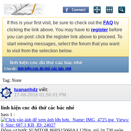
If this is your first visit, be sure to check out the
FAQ
by
clicking the link above. You may have to
register
before
you can post: click the register link above to proceed. To
start viewing messages, select the forum that you want
to visit from the selection below.
linh kiện cnc đủ thứ các bác nhé
Chủ đề:
linh kiện cnc đủ thứ các bác nhé
Tag:
None
tuananhdz
viết:
17-08-2016
01:50:01 PM
linh kiện cnc đủ thứ các bác nhé
bass 1 :
Động cơ bước SUMTOR 86HS15060A4 12Nm, giá 1tr 730 ngàn