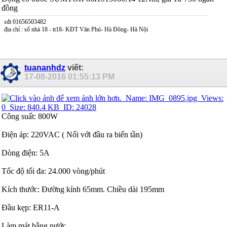
đồng
sđt 01656503482
địa chỉ : số nhà 18 - tt18- KĐT Văn Phú- Hà Đông- Hà Nội
tuananhdz
viết:
17-08-2016
01:55:13 PM
Công suất: 800W
Điện áp: 220VAC ( Nối với đầu ra biến tần)
Dòng điện: 5A
Tốc độ tối đa: 24.000 vòng/phút
Kích thước: Đường kính 65mm. Chiều dài 195mm
Đầu kẹp: ER11-A
Làm mát bằng nước