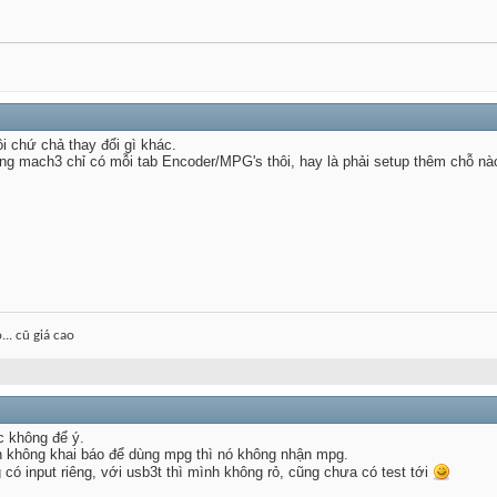
hôi chứ chả thay đổi gì khác.
ong mach3 chỉ có mỗi tab Encoder/MPG's thôi, hay là phải setup thêm chỗ nà
.. cũ giá cao
c không để ý.
gin không khai báo để dùng mpg thì nó không nhận mpg.
ó input riêng, với usb3t thì mình không rỏ, cũng chưa có test tới