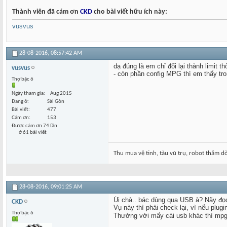
Thành viên đã cám ơn
CKD
cho bài viết hữu ích này:
vusvus
28-08-2016,
08:57:42 AM
dạ đúng là em chỉ đổi lại thành limit t
vusvus
- còn phần config MPG thì em thấy tr
Thợ bậc 6
Ngày tham gia
Aug 2015
Đang ở
Sài Gòn
Bài viết
477
Cám ơn
153
Được cám ơn 74 lần
ở 61 bài viết
Thu mua vệ tinh, tàu vũ trụ, robot thăm dò.
28-08-2016,
09:01:25 AM
Úi chà.. bác dùng qua USB à? Nãy đọ
CKD
Vụ này thì phải check lại, vì nếu plu
Thợ bậc 6
Thường với mấy cái usb khác thì mpg c