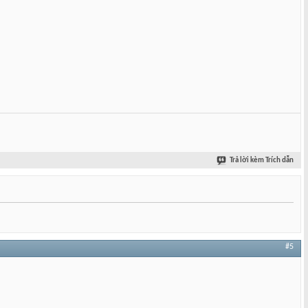
Trả lời kèm Trích dẫn
#5