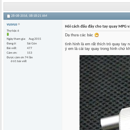
28-08-2016,
08:18:21 AM
vusvus
Hỏi cách đấu đây cho tay quay MPG v
Thợ bậc 6
Dạ thưa các bác
Ngày tham gia
Aug 2015
tình hình là em rất thích trò quay ta
Đang ở
Sài Gòn
ý em là cái tay quay trong hình chứ k
Bài viết
477
Cám ơn
153
Được cám ơn 74 lần
ở 61 bài viết