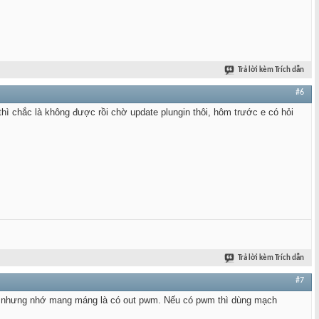
Trả lời kèm Trích dẫn
#6
hì chắc là không được rồi chờ update plungin thôi, hôm trước e có hỏi
Trả lời kèm Trích dẫn
#7
ể, nhưng nhớ mang máng là có out pwm. Nếu có pwm thì dùng mạch