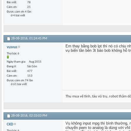
Bài viết
78
Cám ơn
21
Được cám ơn 4 lần
ở 4 bài viết
28-08-2016,
01:24:45 PM
Em thay bằng bob lpt thì nó có chịu n
vusvus
vụ biến tần bên 3t báo bob không hỗ tr
Thợ bậc 6
Ngày tham gia
Aug 2015
Đang ở
Sài Gòn
Bài viết
477
Cám ơn
153
Được cám ơn 74 lần
ở 61 bài viết
Thu mua vệ tinh, tàu vũ trụ, robot thăm dò.
28-08-2016,
02:33:03 PM
Vụ không input mpg thì bình thường,
CKD
chuyển pwm to analog là dùng với vfd
Thợ bậc 6