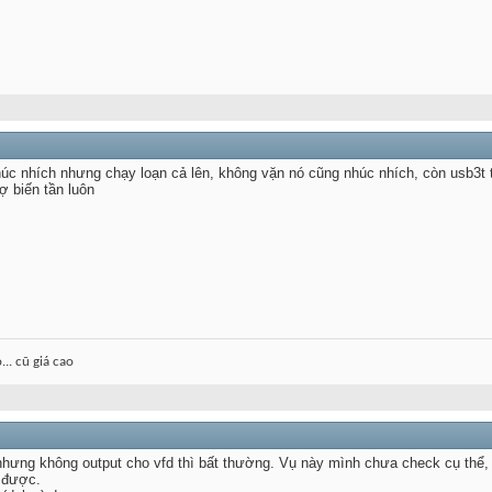
húc nhích nhưng chạy loạn cả lên, không vặn nó cũng nhúc nhích, còn usb3t t
ợ biến tần luôn
.. cũ giá cao
 nhưng không output cho vfd thì bất thường. Vụ này mình chưa check cụ th
 được.