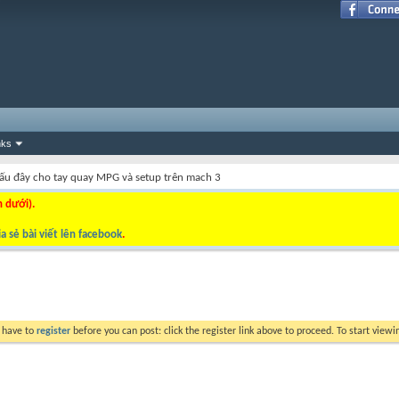
nks
ấu đây cho tay quay MPG và setup trên mach 3
n dưới).
a sẻ bài viết lên facebook
.
y have to
register
before you can post: click the register link above to proceed. To start view