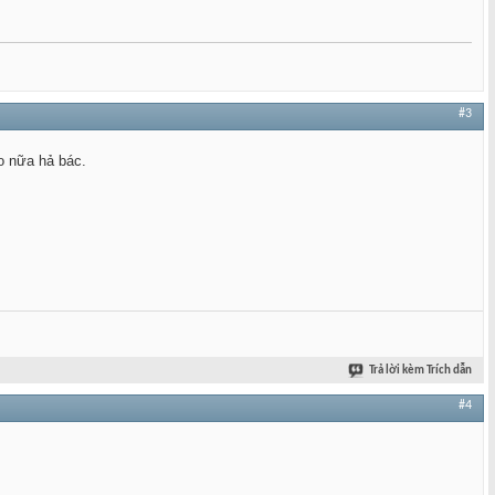
#3
o nữa hả bác.
Trả lời kèm Trích dẫn
#4