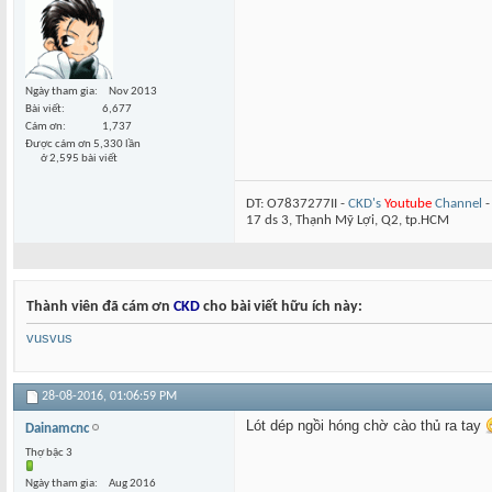
Ngày tham gia
Nov 2013
Bài viết
6,677
Cám ơn
1,737
Được cám ơn 5,330 lần
ở 2,595 bài viết
DT: O7837277II -
CKD's
Youtube
Channel
17 ds 3, Thạnh Mỹ Lợi, Q2, tp.HCM
Thành viên đã cám ơn
CKD
cho bài viết hữu ích này:
vusvus
28-08-2016,
01:06:59 PM
Lót dép ngồi hóng chờ cào thủ ra tay
Dainamcnc
Thợ bậc 3
Ngày tham gia
Aug 2016