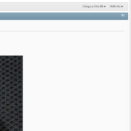
Công cụ Chủ đề
Hiển thị
#1