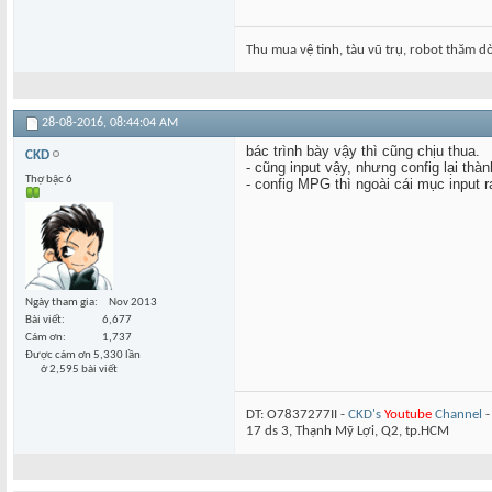
Thu mua vệ tinh, tàu vũ trụ, robot thăm dò.
28-08-2016,
08:44:04 AM
bác trình bày vậy thì cũng chịu thua.
CKD
- cũng input vậy, nhưng config lại thà
Thợ bậc 6
- config MPG thì ngoài cái mục input r
Ngày tham gia
Nov 2013
Bài viết
6,677
Cám ơn
1,737
Được cám ơn 5,330 lần
ở 2,595 bài viết
DT: O7837277II -
CKD's
Youtube
Channel
17 ds 3, Thạnh Mỹ Lợi, Q2, tp.HCM