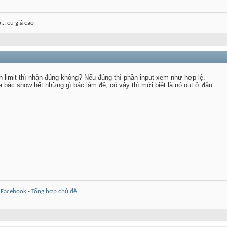
.. cũ giá cao
nh limit thì nhận đúng không? Nếu đúng thì phần input xem như hợp lệ.
a bác show hết những gì bác làm đê, có vậy thì mới biết là nó out ở đâu.
-
Facebook
-
Tổng hợp chủ đề