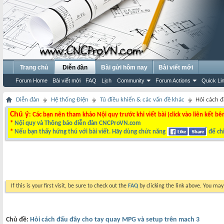
Trang chủ
Diễn đàn
Bài gửi hôm nay
Bài viết mới
Forum Home
Bài viết mới
FAQ
Lịch
Community
Forum Actions
Quick Li
Diễn đàn
Hệ thống Điện
Tủ điều khiển & các vấn đề khác
Hỏi cách đ
Chú ý
: Các bạn nên tham khảo Nội quy trước khi viết bài (click vào liên kết bê
*
Nội quy và Thông báo diễn đàn CNCProVN.com
*
Nếu bạn thấy hứng thú với bài viết. Hãy dùng chức năng
để chi
If this is your first visit, be sure to check out the
FAQ
by clicking the link above. You ma
Chủ đề:
Hỏi cách đấu đây cho tay quay MPG và setup trên mach 3