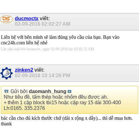
ducmoctx
viết:
02-09-2016
02:02:27 AM
Liên hệ với bên mình sẽ làm đúng yêu cầu của bạn. Bạn vào
cnc24h.com liên hệ nhé
Lần sửa cuối bởi ducmoctx, ngày 02-09-2016 lúc
02:02:52 AM
.
zinken2
viết:
02-09-2016
10:14:26 PM
Gửi bởi
daomanh_hung
Như tiêu đề, tấm thép hoặc nhôm đều được ah.
+ thêm 1 cặp block tbi15 hoặc cặp ray 15 dài 300-400
Lh:0165. 335.2376
bác cần cho đủ kích thước chứ (dài x rộng x dầy)... thì dễ mua hơn.
thank