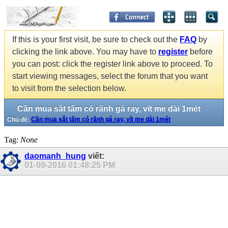
If this is your first visit, be sure to check out the
FAQ
by
clicking the link above. You may have to
register
before
you can post: click the register link above to proceed. To
start viewing messages, select the forum that you want
to visit from the selection below.
Cần mua sắt tấm có rãnh gá ray, vít me dài 1mét
Chủ đề:
Cần mua sắt tấm có rãnh gá ray, vít me dài 1mét
Tag:
None
daomanh_hung
viết:
01-09-2016
01:48:25 PM