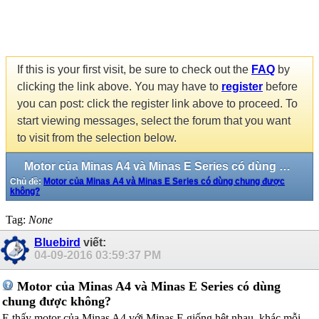
If this is your first visit, be sure to check out the
FAQ
by
clicking the link above. You may have to
register
before
you can post: click the register link above to proceed. To
start viewing messages, select the forum that you want
to visit from the selection below.
Motor của Minas A4 và Minas E Series có dùng chung được không?
Chủ đề:
Motor của Minas A4 và Minas E Series có dùng chung được
không?
Tag:
None
Bluebird
viết:
04-09-2016
03:59:37 PM
Motor của Minas A4 và Minas E Series có dùng
chung được không?
E thấy motor của Minas A4 với Minas E giống hệt nhau, khác mỗi