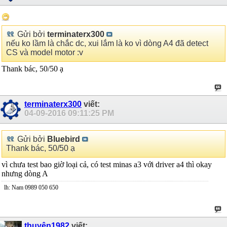
Gửi bởi
terminaterx300
nếu ko lầm là chắc dc, xui lắm là ko vì dòng A4 đã detect
CS và model motor :v
Thank bác, 50/50 ạ
terminaterx300
viết:
04-09-2016
09:11:25 PM
Gửi bởi
Bluebird
Thank bác, 50/50 ạ
vì chưa test bao giờ loại cả, có test minas a3 với driver a4 thì okay
nhưng dòng A
lh: Nam 0989 050 650
thuyên1982
viết: