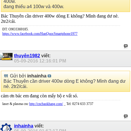
400w.
đang thiếu a4 100w và 400w.
Bác Thuyên cần driver 400w dòng E không? Mình đang dư nè.
2tr2/cái.
ĐT: O9O3369185.
https://www.facebook.com/HanQuocSmartphone1977
thuyên1982
viết:
05-09-2016
12:16:01 PM
Gửi bởi
inhainha
Bác Thuyên cần driver 400w dòng E không? Mình đang dư
nè. 2tr2/cái.
cảm ơn bác em đang còn mấy bộ e vất só.
laser & plasma cnc
http://cncbaokhang.com/
_ Tel: 0274 633 3737
inhainha
viết: