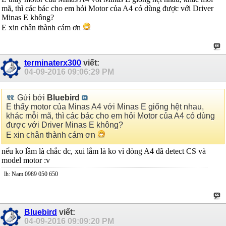
mã, thì các bác cho em hỏi Motor của A4 có dùng được với Driver
Minas E không?
E xin chân thành cám ơn
terminaterx300
viết:
04-09-2016
09:06:29 PM
Gửi bởi
Bluebird
E thấy motor của Minas A4 với Minas E giống hệt nhau,
khác mỗi mã, thì các bác cho em hỏi Motor của A4 có dùng
được với Driver Minas E không?
E xin chân thành cám ơn
nếu ko lầm là chắc dc, xui lắm là ko vì dòng A4 đã detect CS và
model motor :v
lh: Nam 0989 050 650
Bluebird
viết:
04-09-2016
09:09:20 PM