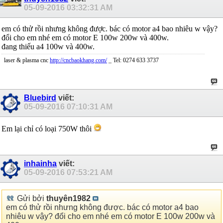
05-09-2016
03:32:31 AM
em có thử rồi nhưng không được. bác có motor a4 bao nhiêu w vậy?
đổi cho em nhé em có motor E 100w 200w và 400w.
đang thiếu a4 100w và 400w.
laser & plasma cnc
http://cncbaokhang.com/
_ Tel: 0274 633 3737
Bluebird
viết:
05-09-2016
07:10:31 AM
Em lại chỉ có loại 750W thôi
inhainha
viết:
05-09-2016
07:53:21 AM
Gửi bởi
thuyên1982
em có thử rồi nhưng không được. bác có motor a4 bao
nhiêu w vậy? đổi cho em nhé em có motor E 100w 200w và