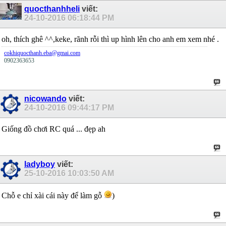
quocthanhheli
viết:
24-10-2016
06:18:44 PM
oh, thích ghê ^^,keke, rãnh rỗi thì up hình lên cho anh em xem nhé .
cokhiquocthanh.eba@gmai.com
0902363653
nicowando
viết:
24-10-2016
09:44:17 PM
Giống đồ chơi RC quá ... đẹp ah
ladyboy
viết:
25-10-2016
10:03:50 AM
Chỗ e chỉ xài cái này để làm gỗ
)