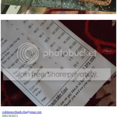
cokhiquocthanh.eba@gmai.com
0902363653