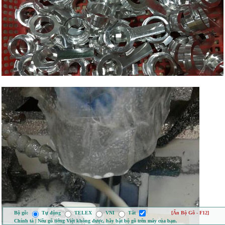
Bộ gõ:
Tự động
TELEX
VNI
Tắt
[Ẩn Bộ Gõ - F12]
Chính tả | Nếu gõ tiếng Việt không được, hãy bật bộ gõ trên máy của bạn.