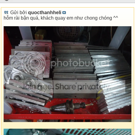
Gửi bởi
quocthanhheli
hỗm rài bận quá, khách quay em như chong chóng ^^