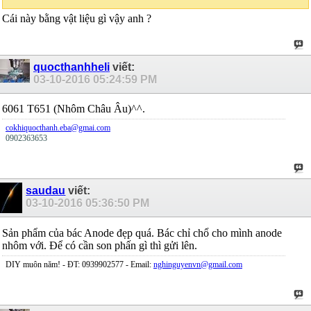
Cái này bằng vật liệu gì vậy anh ?
quocthanhheli
viết:
03-10-2016
05:24:59 PM
6061 T651 (Nhôm Châu Âu)^^.
cokhiquocthanh.eba@gmai.com
0902363653
saudau
viết:
03-10-2016
05:36:50 PM
Sản phẩm của bác Anode đẹp quá. Bác chỉ chổ cho mình anode
nhôm với. Để có cần son phấn gì thì gửi lên.
DIY muôn năm! - ĐT: 0939902577 - Email:
nghinguyenvn@gmail.com