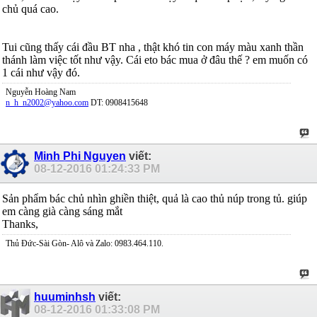
chủ quá cao.
Tui cũng thấy cái đầu BT nha , thật khó tin con máy màu xanh thần
thánh làm việc tốt như vậy. Cái eto bác mua ở đâu thế ? em muốn có
1 cái như vậy đó.
Nguyễn Hoàng Nam
n_h_n2002@yahoo.com
DT: 0908415648
Minh Phi Nguyen
viết:
08-12-2016
01:24:33 PM
Sản phẩm bác chủ nhìn ghiền thiệt, quả là cao thủ núp trong tủ. giúp
em càng già càng sáng mắt
Thanks,
Thủ Đức-Sài Gòn- Alô và Zalo: 0983.464.110.
huuminhsh
viết:
08-12-2016
01:33:08 PM