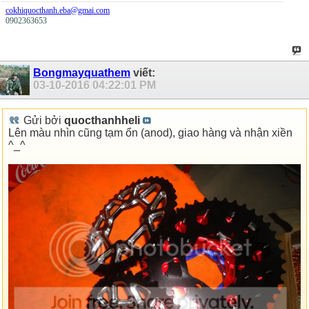
cokhiquocthanh.eba@gmai.com
0902363653
Bongmayquathem
viết:
03-10-2016
04:22:01 PM
Gửi bởi
quocthanhheli
Lên màu nhìn cũng tạm ổn (anod), giao hàng và nhận xiền
^_^