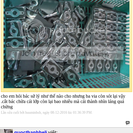
cho em hỏi bác sử lý như thế nào cho nhưng ba via còn sót lại vậy
.cắt bác chừa cái lớp còn lại bao nhiêu mà cái thành nhìn láng quá
chừng
Lần sửa cuối bởi huuminhsh, ngày 08-12-2016 lúc
01:36:39 PM
.
quocthanhheli
viết: