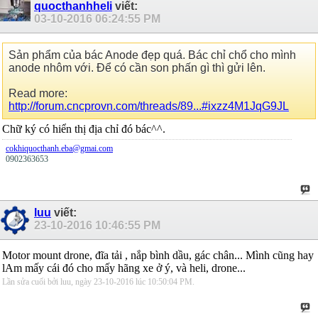
quocthanhheli
viết:
03-10-2016
06:24:55 PM
Sản phẩm của bác Anode đẹp quá. Bác chỉ chổ cho mình
anode nhôm với. Để có cần son phấn gì thì gửi lên.
Read more:
http://forum.cncprovn.com/threads/89...#ixzz4M1JqG9JL
Chữ ký có hiển thị địa chỉ đó bác^^.
cokhiquocthanh.eba@gmai.com
0902363653
luu
viết:
23-10-2016
10:46:55 PM
Motor mount drone, đĩa tải , nắp bình dầu, gác chân... Mình cũng hay
lAm mấy cái đó cho mấy hãng xe ở ý, và heli, drone...
Lần sửa cuối bởi luu, ngày 23-10-2016 lúc
10:50:04 PM
.