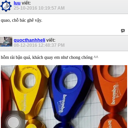
luu
viết:
25-10-2016
10:19:57 AM
quao, chỗ bác ghê vậy.
quocthanhheli
viết:
08-12-2016
12:48:37 PM
hỗm rài bận quá, khách quay em như chong chóng ^^