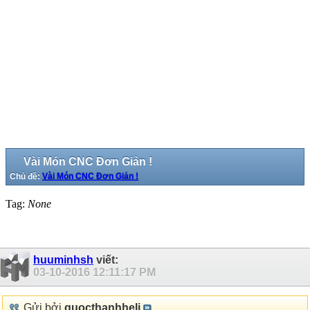
Vài Món CNC Đơn Giản !
Chủ đề:
Vài Món CNC Đơn Giản !
Tag:
None
huuminhsh
viết:
03-10-2016
12:11:17 PM
Gửi bởi
quocthanhheli