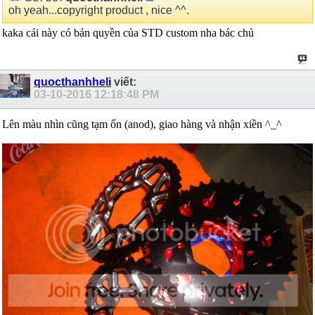
oh yeah...copyright product , nice ^^.
kaka cái này có bản quyền của STD custom nha bác chủ
quocthanhheli
viết:
03-10-2016
12:18:48 PM
Lên màu nhìn cũng tạm ổn (anod), giao hàng và nhận xiền ^_^