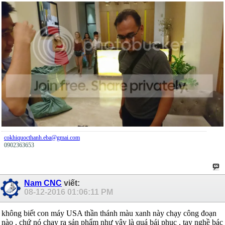
cokhiquocthanh.eba@gmai.com
0902363653
Nam CNC
viết:
08-12-2016
01:06:11 PM
không biết con máy USA thần thánh màu xanh này chạy công đoạn
nào , chứ nó chạy ra sản phẩm như vậy là quá bái phục , tay nghề bác