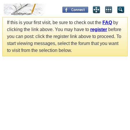
If this is your first visit, be sure to check out the
FAQ
by
clicking the link above. You may have to
register
before
you can post: click the register link above to proceed. To
start viewing messages, select the forum that you want
to visit from the selection below.