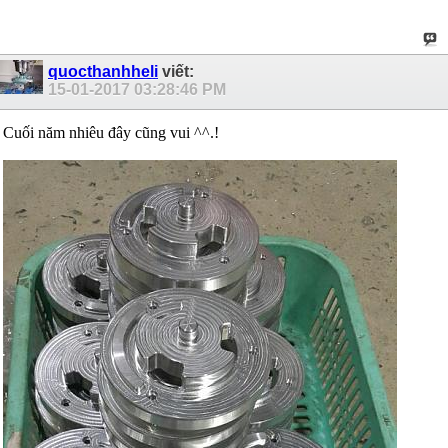
quocthanhheli
viết:
15-01-2017
03:28:46 PM
Cuối năm nhiêu đây cũng vui ^^.!