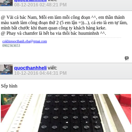
08-12-2016
02:48:21 PM
@ Vãi cả bác Nam, Mỗi em làm mỗi công đoạn ^^, em thần thánh
màu xanh làm công đoạn thứ 2 (5 em lận =))...), cá eto là em tự làm,
mình bắt chước khi tham quan công ty khách hàng keke.
@ Phay và chamfer là hết ba via thôi bác huuminhsh ^^.
cokhiquocthanh.eba@gmai.com
0902363653
quocthanhheli
viết:
10-12-2016
04:44:31 PM
Sếp hình