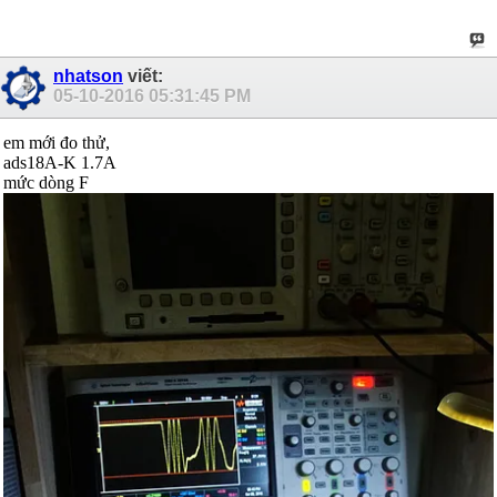
nhatson
viết:
05-10-2016
05:31:45 PM
em mới đo thử,
ads18A-K 1.7A
mức dòng F