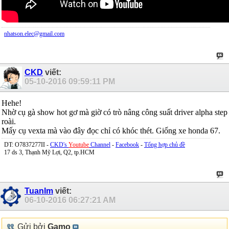
nhatson.elec@gmail.com
CKD
viết:
05-10-2016
09:59:11 PM
Hehe!
Nhờ cụ gà show hot gơ mà giờ có trò nâng công suất driver alpha step
roài.
Mấy cụ vexta mà vào đây đọc chỉ có khóc thét. Giống xe honda 67.
DT: O7837277II -
CKD's
Youtube
Channel
-
Facebook
-
Tổng hợp chủ đề
17 ds 3, Thạnh Mỹ Lợi, Q2, tp.HCM
Tuanlm
viết:
06-10-2016
06:27:21 AM
Gửi bởi
Gamo