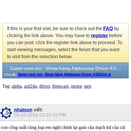
If this is your first visit, be sure to check out the
FAQ
by
clicking the link above. You may have to
register
before
you can post: click the register link above to proceed. To
start viewing messages, select the forum that you want
to visit from the selection below.
Gamo xem voi - Show hàng Alphastep Driver ASD24A-A
Chủ đề:
Gamo xem voi - Show hàng Alphastep Driver ASD24A-A
Tag:
alpha
,
asd24a
,
driver
,
firmware
,
motor
,
step
nhatson
viết:
05-10-2016
03:03:10 PM
con công suất cùng loại em nghỉ chỉnh lại gain của mạch kd của cái