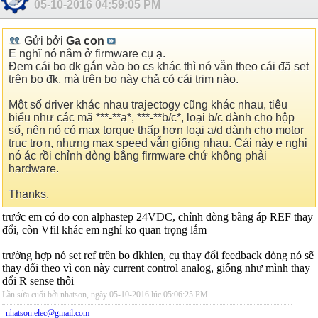
05-10-2016
04:59:05 PM
Gửi bởi
Ga con
E nghĩ nó nằm ở firmware cụ ạ.
Đem cái bo dk gắn vào bo cs khác thì nó vẫn theo cái đã set
trên bo đk, mà trên bo này chả có cái trim nào.
Một số driver khác nhau trajectogy cũng khác nhau, tiêu
biểu như các mã ***-**a*, ***-**b/c*, loại b/c dành cho hộp
số, nên nó có max torque thấp hơn loại a/d dành cho motor
trục trơn, nhưng max speed vẫn giống nhau. Cái này e nghi
nó ác rồi chỉnh dòng bằng firmware chứ không phải
hardware.
Thanks.
trước em có đo con alphastep 24VDC, chỉnh dòng bằng áp REF thay
đổi, còn Vfil khác em nghỉ ko quan trọng lắm
trường hợp nó set ref trên bo dkhien, cụ thay đổi feedback dòng nó sẽ
thay đổi theo vì con này current control analog, giống như mình thay
đổi R sense thôi
Lần sửa cuối bởi nhatson, ngày 05-10-2016 lúc
05:06:25 PM
.
nhatson.elec@gmail.com