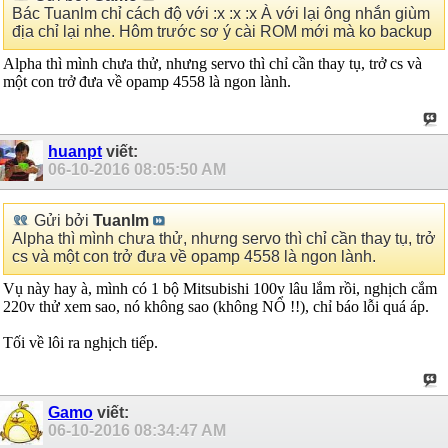
Bác Tuanlm chỉ cách độ với :x :x :x À với lại ông nhắn giùm
địa chỉ lại nhe. Hôm trước sơ ý cài ROM mới mà ko backup
Alpha thì mình chưa thử, nhưng servo thì chỉ cần thay tụ, trở cs và
một con trở đưa về opamp 4558 là ngon lành.
huanpt
viết:
06-10-2016
08:05:50 AM
Gửi bởi
Tuanlm
Alpha thì mình chưa thử, nhưng servo thì chỉ cần thay tụ, trở
cs và một con trở đưa về opamp 4558 là ngon lành.
Vụ này hay à, mình có 1 bộ Mitsubishi 100v lâu lắm rồi, nghịch cắm
220v thử xem sao, nó không sao (không NỔ !!), chỉ báo lỗi quá áp.
Tối về lôi ra nghịch tiếp.
Gamo
viết:
06-10-2016
08:34:47 AM