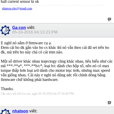
hall current sensor là ok
nhatson.elec@gmail.com
Ga con
viết:
05-10-2016
04:13:23 PM
E nghĩ nó nằm ở firmware cụ ạ.
Đem cái bo dk gắn vào bo cs khác thì nó vẫn theo cái đã set trên bo
đk, mà trên bo này chả có cái trim nào.
Một số driver khác nhau trajectogy cũng khác nhau, tiêu biểu như các
mã ***-**a*, ***-**b/c*, loại b/c dành cho hộp số, nên nó có max
torque thấp hơn loại a/d dành cho motor trục trơn, nhưng max speed
vẫn giống nhau. Cái này e nghi nó dùng adc rồi chỉnh dòng bằng
firmware chứ không phải hardware.
Thanks.
Lần sửa cuối bởi Ga con, ngày 05-10-2016 lúc
07:30:40 PM
.
nhatson
viết: