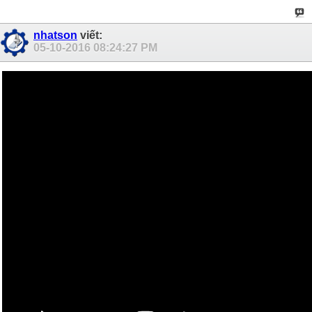
nhatson
viết:
05-10-2016
08:24:27 PM