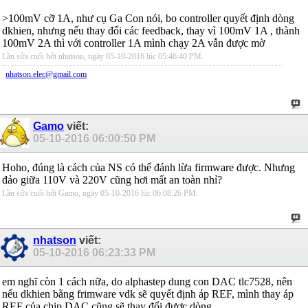
>100mV cỡ 1A, như cụ Ga Con nói, bo controller quyết định dòng
dkhien, nhưng nếu thay đổi các feedback, thay vì 100mV 1A , thành
100mV 2A thì với controller 1A mình chạy 2A vẫn được mờ
Lần sửa cuối bởi nhatson, ngày 05-10-2016 lúc
05:46:40 PM
.
nhatson.elec@gmail.com
Gamo
viết:
05-10-2016
06:00:50 PM
Hoho, đúng là cách của NS có thể đánh lừa firmware được. Nhưng
đảo giữa 110V và 220V cũng hơi mất an toàn nhỉ?
Lần sửa cuối bởi Gamo, ngày 05-10-2016 lúc
06:08:26 PM
.
nhatson
viết:
05-10-2016
06:23:33 PM
em nghĩ còn 1 cách nữa, do alphastep dung con DAC tlc7528, nên
nếu dkhien bằng frimware vdk sẽ quyết định áp REF, mình thay áp
REF của chip DAC cũng sẽ thay đổi được dòng