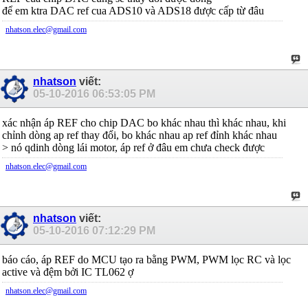
để em ktra DAC ref cua ADS10 và ADS18 được cấp từ đâu
nhatson.elec@gmail.com
nhatson
viết:
05-10-2016
06:53:05 PM
xác nhận áp REF cho chip DAC bo khác nhau thì khác nhau, khi
chỉnh dòng ap ref thay đổi, bo khác nhau ap ref đỉnh khác nhau
> nó qdinh dòng lái motor, áp ref ở đâu em chưa check được
nhatson.elec@gmail.com
nhatson
viết:
05-10-2016
07:12:29 PM
báo cáo, áp REF do MCU tạo ra bằng PWM, PWM lọc RC và lọc
active và đệm bởi IC TL062 ợ
nhatson.elec@gmail.com