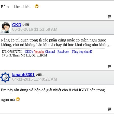
Bùm.... khen khét....
CKD
viết:
06-10-2016
11:53:59 AM
Nâng áp thì quan trọng là các phần cứng khác có thích nghi được
không, chứ nó không báo lỗi mà chạy thì bóc khói cũng như không.
DT: O7837277II -
CKD's
Youtube
Channel
-
Facebook
-
Tổng hợp chủ đề
17 ds 3, Thạnh Mỹ Lợi, Q2, tp.HCM
lananh3301
viết:
04-11-2016
11:48:21 AM
Em này tận dụng vỏ hộp để giải nhiệt cho 8 chú IGBT bên trong.
ngon mà