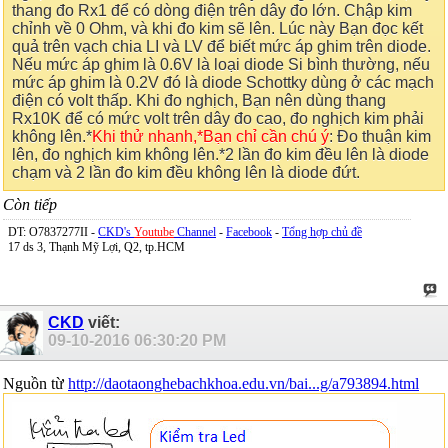
thang đo Rx1 để có dòng điện trên dây đo lớn. Chập kim
chỉnh về 0 Ohm, và khi đo kim sẽ lên. Lúc này Bạn đọc kết
quả trên vạch chia LI và LV để biết mức áp ghim trên diode.
Nếu mức áp ghim là 0.6V là loại diode Si bình thường, nếu
mức áp ghim là 0.2V đó là diode Schottky dùng ở các mạch
điện có volt thấp. Khi đo nghịch, Bạn nên dùng thang
Rx10K để có mức volt trên dây đo cao, đo nghịch kim phải
không lên.*
Khi thử nhanh,*Bạn chỉ cần chú ý
: Đo thuận kim
lên, đo nghịch kim không lên.*2 lần đo kim đều lên là diode
chạm và 2 lần đo kim đều không lên là diode đứt.
Còn tiếp
DT: O7837277II -
CKD's
Youtube
Channel
-
Facebook
-
Tổng hợp chủ đề
17 ds 3, Thạnh Mỹ Lợi, Q2, tp.HCM
CKD
viết:
09-10-2016
06:30:20 PM
Nguồn từ
http://daotaonghebachkhoa.edu.vn/bai...g/a793894.html