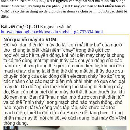
hoàn chỉnh. Nên mình xin QUOTE nguyên văn một bài viết mà mình tìm & đọc
được từ internet. Hy vọng là với phần QUOTE này, các bạn sẽ biết nhiều hơn về
VOM và có thể sử dụng nó để giúp chuẩn đoán và chữa bệnh tốt hơn các thiết bị
điện.
Bài viết được QUOTE nguyên văn từ
http://daotaonghebachkhoa.edu.vn/bai...g/a793894.html
Nói qua về máy đo VOM.
Đối với dân điện tử, máy đo là "con mắt thứ ba" của người
thợ, chúng ta biết khái niệm "chạy" trong thế giới cơ
học*với các hệ truyền động, khi nói đến máy chạy là chúng
ta có thể dùng mắt thịt nhìn thấy các chuyển động của các
bánh xe, nhưng trong thế giới của môn điện tử, khi nói đến
mạch chạy, chúng ta không thể dùng mắt thịt thấy được sự
chuyển động của các dòng điện electron chảy "ào ào" trong
các nhánh của các mạch điện mà phải nhìn nó qua các loại
máy đo. Do đó,*người thợ không thể không biết dùng máy
đo, Bạn còn phải biết dùng máy đo thật thuần thục*nữa, khi
đó xem như Bạn đã "khai nhãn, mở được con mắt điện tử"
và có thể "nhìn thấy" trong mạch chổ nào mạch thông, chổ
nào mạch bị tắt và công việc lắp ráp, sửa chữa các loại
mạch điện, thiết bị điện tử của Bạn sẽ dễ dàng hơn. Trong
phần mục này tôi nói chi tiết về cách dùng loại máy đo VOM
thông dụng.