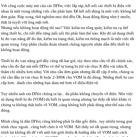
Với công cuộc mày mò của các DIYer, việc lắp ráp, kết nối các thiết bị điện với
nhau là một trong những việc cần phải làm. Để kết nối đúng là một việc không hề
đơn giản. Ráp xong, thử nghiệm mọi thứ đều Ok, hoạt động đúng như ý muốn,
thật là tuyệt vời ông mặt trời.
Nhưng nếu không hoạt động thì sao? Việc kiểm tra tổng quát, kiểm tra cụ thể
từng thiết bị, chi tiết đến từng mối nối thì phải làm thế nào. Khi đó sử dụng thiết
bị đo vạn năng để đo đạt, kiểm tra trạng thái, kiểm tra thông mạch là một việc rất
quan trọng. Góp phần chuẩn đoán nhanh chóng nguyên nhân dẫn đến thiết bị
không hoạt động.
Thiết bị đo vạn năng giờ đây cũng rất hạt giẻ, tùy theo nhu cầu về độ chính xác,
nhu cầu đo đạt mà mỗi DIYer có thể tự trang bị (từ vài chục K đến vài trăm K,
thậm chí nhiều hơn nữa). Với nhu cầu đơn giản nhưng đã đề cập ở trên, chúng ta
chỉ cần đầu tư vài chục K hoặc 2-300K cho VOM là đủ dùng. Những thiết bị cao
cấp hơn.. dành cho những bạn đam mê hơn về điện/điện tử.
Tuy nhiên anh em DIYer chúng ta lại... đa phần không chuyên về điện. Nên việc
sủ dụng thiết bị đo (VOM) dù biết là quan trọng nhưng lại thấy rất khó khăn vì
chúng ta không thật hiểu về VOM, càng không biết phải dùng như thế nào cho
đúng.
Mình cũng là dân DIYer, cũng không phải là dân gốc điện.. tuy nhiên trong quá
trình chọc ngoái.. cũng biết chút ít về VOM. Xét thấy nó rất quan trọng, nhưng
trình lại không đủ để viết một bài giới thiệu & hướng dẩn về VOM một cách