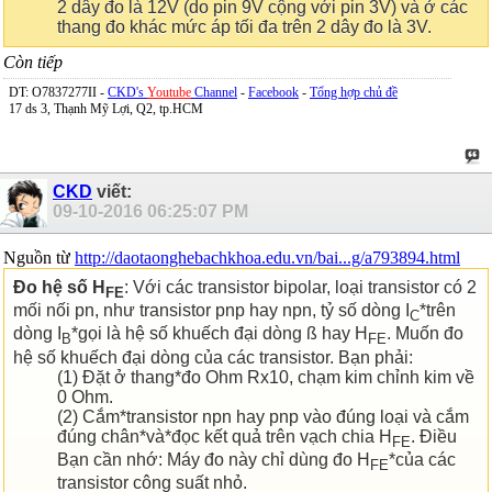
2 dây đo là 12V (do pin 9V cộng với pin 3V) và ở các
thang đo khác mức áp tối đa trên 2 dây đo là 3V.
Còn tiếp
DT: O7837277II -
CKD's
Youtube
Channel
-
Facebook
-
Tổng hợp chủ đề
17 ds 3, Thạnh Mỹ Lợi, Q2, tp.HCM
CKD
viết:
09-10-2016
06:25:07 PM
Nguồn từ
http://daotaonghebachkhoa.edu.vn/bai...g/a793894.html
Đo hệ số H
: Với các transistor bipolar, loại transistor có 2
FE
mối nối pn, như transistor pnp hay npn, tỷ số dòng I
*trên
C
dòng I
*gọi là hệ số khuếch đại dòng ß hay H
. Muốn đo
B
FE
hệ số khuếch đại dòng của các transistor. Bạn phải:
(1) Đặt ở thang*đo Ohm Rx10, chạm kim chỉnh kim về
0 Ohm.
(2) Cắm*transistor npn hay pnp vào đúng loại và cắm
đúng chân*và*đọc kết quả trên vạch chia H
. Điều
FE
Bạn cần nhớ: Máy đo này chỉ dùng đo H
*của các
FE
transistor công suất nhỏ.