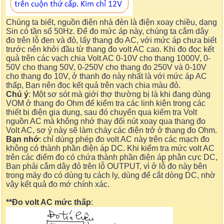
Chúng ta biết, nguồn điện nhà đèn là điện xoay chiều, dạng
Sin có tần số 50Hz. Để đo mức áp này, chúng ta cắm dây
đo trên lỗ đen và đỏ, lấy thang đo AC, với mức áp chưa biết
trước nên khởi đầu từ thang đo volt AC cao. Khi đo đọc kết
quả trên các vạch chia Volt AC 0-10V cho thang 1000V, 0-
50V cho thang 50V, 0-250V cho thang đo 250V và 0-10V
cho thang đo 10V, ở thanh đo này nhất là với mức áp AC
thấp, Bạn nên đọc kết quả trên vạch chia màu đỏ.
Chú ý
: Một sơ sót mà giới thợ thường bị là khi đang dùng
VOM ở thang đo Ohm để kiểm tra các linh kiện trong các
thiết bị điện gia dụng, sau đó chuyển qua kiểm tra Volt
nguồn AC mà không nhớ thay đổi nút xoay qua thang đo
Volt AC, sơ ý này sẽ làm cháy các điện trở ở thang đo Ohm.
Bạn nhớ
: chỉ dùng phép đo volt AC này trên các mạch đo
không có thành phần điện áp DC. Khi kiểm tra mức volt AC
trên các điểm đo có chứa thành phần điện áp phân cực DC,
Bạn phải cắm dây đỏ trên lỗ OUTPUT, vì ở lỗ đo này bên
trong máy đo có dùng tụ cách ly, dùng để cắt dòng DC, nhờ
vậy kết quả đo mớ chính xác.
**Đo volt AC mức thấp
: