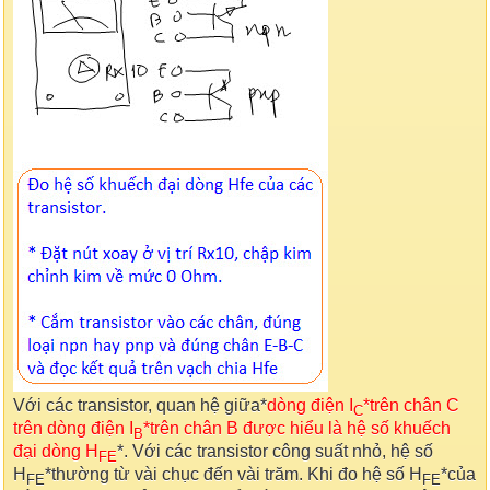
Với các transistor, quan hệ giữa*
dòng điện I
*trên chân C
C
trên dòng điện I
*trên chân B được hiểu là hệ số khuếch
B
đại dòng H
*. Với các transistor công suất nhỏ, hệ số
FE
H
*thường từ vài chục đến vài trăm. Khi đo hệ số H
*của
FE
FE