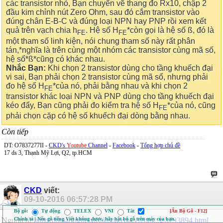
các transistor nhỏ, Bạn chuyển về thang đo Rx10, chập 2
đầu kim chỉnh nút Zero Ohm, sau đó cắm transistor vào
đúng chân E-B-C và đúng loại NPN hay PNP rồi xem kết
quả trên vạch chia h
. Hệ số H
*còn gọi là hệ số ß, đó là
FE
FE
một tham số linh kiện, nói chung tham số này rất phân
tán,*nghĩa là trên cùng một nhóm các transistor cùng mã số,
hệ số*ß*cũng có khác nhau.
Nhắc Bạn:
Khi chọn 2 transistor dùng cho tầng khuếch đại
vi sai, Bạn phải chọn 2 transistor cùng mã số, nhưng phải
đo hệ số H
*của nó, phải bằng nhau và khi chọn 2
FE
transistor khác loại NPN và PNP dùng cho tầng khuếch đại
kéo đẩy, Bạn cũng phải đo kiểm tra hệ số H
*của nó, cũng
FE
phải chọn cặp có hệ số khuếch đại dòng bằng nhau.
Còn tiếp
DT: O7837277II -
CKD's
Youtube
Channel
-
Facebook
-
Tổng hợp chủ đề
17 ds 3, Thạnh Mỹ Lợi, Q2, tp.HCM
CKD
viết:
09-10-2016
06:57:28 PM
Bộ gõ:
Tự động
TELEX
VNI
Tắt
[Ẩn Bộ Gõ - F12]
Chính tả | Nếu gõ tiếng Việt không được, hãy bật bộ gõ trên máy của bạn.
Nguồn từ
http://daotaonghebachkhoa.edu.vn/bai...g/a793894.html