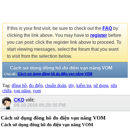
If this is your first visit, be sure to check out the
FAQ
by
clicking the link above. You may have to
register
before
you can post: click the register link above to proceed. To
start viewing messages, select the forum that you want
to visit from the selection below.
Cách sử dụng đồng hồ đo điện vạn năng VOM
Chủ đề:
Cách sử dụng đồng hồ đo điện vạn năng VOM
Tag:
đồng hồ
,
đo điện
,
chuẩn đoán
,
diy
,
kiểm tra
,
sử dụng
,
sửa
chữa
,
vạn năng
,
vom
CKD
viết:
09-10-2016
06:20:30 PM
Cách sử dụng đồng hồ đo điện vạn năng VOM
Cách sử dụng đồng hồ đo điện vạn năng VOM