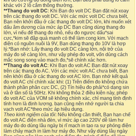
khác với 2 lỗ cắm thông thường.
**Thang đo volt DC
: Khi Bạn đo volt DC Bạn đặt nút xoay
trên các thang đo volt DC. Với các mức volt DC chưa biết,
Bạn nên khởi đầu ở các thang đo volt DC lớn, khi muốn xét
dấu âm dương của mức áp DC Bạn cũng dùng thang đo
lớn, vì nếu để thang đo nhỏ, nếu đo ngược dấu*sai
cực,*kim sẽ đập quá mạnh có thể làm cong kim. Với mạch
điện có nguồn nuôi là 9V, Bạn dùng thang đo 10V là hợp
lý.*Bạn nhớ: Lấy thang đo volt DC càng lớn, nội trở của
máy đo sẽ càng lớn, như vậy phép đo volt, vốn dùng cách
mắc song song vào mạch đo,*sẽ chính xác hơn.
**Thang đo volt AC
: Khi Bạn đo volt AC Bạn đặt nút xoay
trên các thang đo AC. Với các mức volt AC chưa biết, Bạn
nên khởi đầu ở các thang đo vot AC lớn. Bạn nhớ kết quả
đo volt AC chỉ chính xác khi: (1) Trên điểm đo không chứa
thành phần phân cực DC, (2) Tín hiệu đo phải*có dạng sin
và ở tần số là 50Hz. Khi không thỏa 2 điều kiện này, phép
đo volt AC của VOM sẽ không chính xác, chỉ mang tính định
tính hơn là định lượng. bạn cũng nên nhớ người ta chia
vạch volt AC*theo mức áp hiệu dụng.
Theo kinh ngiệm của tôi
: Nếu không cần thiết, Bạn hạn chế
đo volt AC điện nhà đèn, vì mức áp cao 220V dễ làm hư
máy đo do dùng lâu ngày bị rĩ mạch in tạo ra sự phóng điện
làm cháy mạch in làm hư máy đo. Như vậy dùng lâu ngày