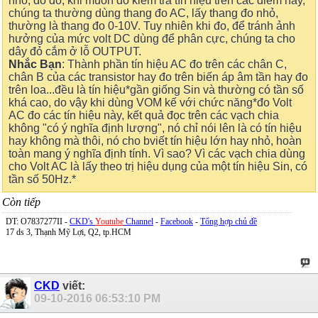
nhỏ, do đó, khi muốn đo kiểm tra tín hiệu trên các điểm này,
chúng ta thường dùng thang đo AC, lấy thang đo nhỏ,
thường là thang đo 0-10V. Tuy nhiên khi đo, để tránh ảnh
hưởng của mức volt DC dùng để phân cực, chúng ta cho
dây đỏ cắm ở lỗ OUTPUT.
Nhắc Bạn
: Thành phần tín hiệu AC đo trên các chân C,
chân B của các transistor hay đo trên biến áp âm tần hay đo
trên loa...đều là tín hiệu*gần giống Sin và thường có tần số
khá cao, do vậy khi dùng VOM kế với chức năng*đo Volt
AC đo các tín hiệu này, kết quả đọc trên các vạch chia
không "có ý nghĩa định lượng", nó chỉ nói lên là có tín hiệu
hay không mà thôi, nó cho bviết tín hiệu lớn hay nhỏ, hoàn
toàn mang ý nghĩa định tính. Vì sao? Vì các vạch chia dùng
cho Volt AC là lấy theo trị hiệu dụng của một tín hiệu Sin, có
tần số 50Hz.*
Còn tiếp
DT: O7837277II -
CKD's
Youtube
Channel
-
Facebook
-
Tổng hợp chủ đề
17 ds 3, Thạnh Mỹ Lợi, Q2, tp.HCM
CKD
viết:
09-10-2016
06:53:10 PM