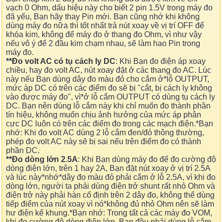
vạch 0 Ohm, dấu hiệu này cho biết 2 pin 1.5V trong máy đo
đã yếu, Bạn hãy thay Pin mới. Bạn cũng nhớ khi không
dùng máy đo nữa thì tốt nhất trả nút xoay về vị trí OFF để
khóa kim, không để máy đo ở thang đo Ohm, vì như vậy
nếu vô ý để 2 đầu kim chạm nhau, sẽ làm hao Pin trong
máy đo.
**Đo volt AC có tụ cách ly DC
: Khi Bạn đo điện áp xoay
chiều, hay đo volt AC, nút xoay đặt ở các thang đo AC. Lúc
này nếu Bạn dùng dây đo màu đỏ cho cắm ở*lỗ OUTPUT,
mức áp DC có trên các điểm đo sẽ bị "cắt, bị cách ly không
vào được máy đo", vì*ở lỗ cắm OUTPUT có dùng tụ cách ly
DC. Bạn nên dùng lỗ cắm này khi chỉ muốn đo thành phần
tín hiệu, không muốn chịu ảnh hưởng của mức áp phân
cực DC luôn có trên các điểm đo trong các mạch điện.*Bạn
nhớ: Khi đo volt AC dùng 2 lỗ cắm đen/đỏ thông thường,
phép đo volt AC này sẽ bị sai nếu trên điểm đo có thành
phần DC.
**Đo dòng lớn 2.5A
: Khi Bạn dùng máy đo để đo cường độ
dòng điện lớn, trên 1 hay 2A, Bạn đặt nút xoay ở vị trí 2.5A
và lúc này*nhớ*dây đo màu đỏ phải cắm ở lỗ 2.5A, vì khi đo
dòng lớn, người ta phải dùng điện trở shunt rất nhỏ Ohm và
điện trở này phải hàn cố định trên 2 dây đo, không thể dùng
tiếp điểm của nút xoay vì nó*không đủ nhỏ Ohm nên sẽ làm
hư điện kế khung.*Bạn nhớ: Trong tất cả các máy đo VOM,
khi đo cường độ dòng điện lớn, Bạn đều phải dùng lỗ cắm