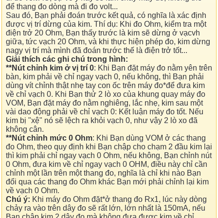
để thang đo dòng mà đi đo volt...
Sau đó, Bạn phải đoán trước kết quả, có nghĩa là xác định
được vị trí dừng của kim. Thí dụ: Khi đo Ohm, kiểm tra một
điện trở 20 Ohm, Bạn thấy trước là kim sẽ dừng ở vạcvh
giữa, tức vạch 20 Ohm, và khi thực hiện phép đo, kim dừng
nagy vị trí mà mình đã đoán trước thế là điện trở tốt...
Giải thích các ghi chú trong hình:
**Nút chỉnh kim ở vị trí 0
: Khi Bạn đặt máy đo nằm yên trên
bàn, kim phải về chỉ ngay vạch 0, nếu không, thì Bạn phải
dùng vít chỉnh thật nhẹ tay con ốc trên máy đo*để đưa kim
về chỉ vạch 0. Khi Bạn thử 2 lò xo của khung quay máy đo
VOM, Bạn đặt máy đo nằm nghiêng, lắc nhẹ, kim sau một
vài dao động phải về chỉ vạch 0: Kết luận máy đo tốt. Nếu
kim bị "xệ" nó sẽ lệch ra khỏi vạch 0, như vậy 2 lò xo đã
không cân.
**Nút chỉnh mức 0 Ohm
: Khi Bạn dùng VOM ở các thang
đo Ohm, theo quy định khi Bạn chập cho chạm 2 đầu kim lại
thì kim phải chỉ ngay vạch 0 Ohm, nếu không, Bạn chỉnh nút
0 Ohm, đưa kim về chỉ ngay vạch 0 OHM, điều này chỉ cần
chỉnh một lần trên một thang đo, nghĩa là chỉ khi nào Bạn
đổi qua các thang đo Ohm khác Bạn mới phải chỉnh lại kim
về vạch 0 Ohm.
Chú ý:
Khi máy đo Ohm đặt*ở thang đo Rx1, lúc này dòng
chảy ra vào trên dây đo sẽ rất lớn, lớn nhất là 150mA, nếu
Bạn chập kim 2 dây đo mà không đưa được kim về chỉ