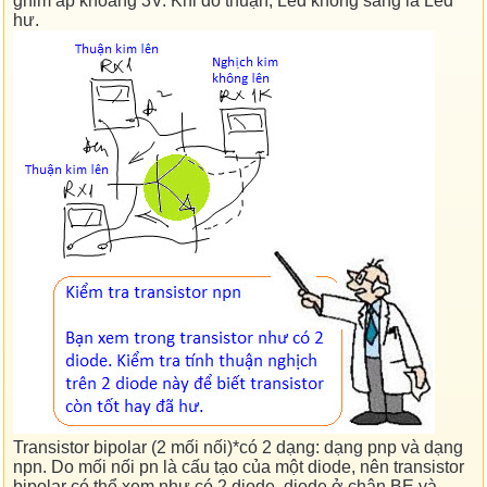
ghim áp khoảng 3V. Khi đo thuận, Led không sáng là Led
hư.
Transistor bipolar (2 mối nối)*có 2 dạng: dạng pnp và dạng
npn. Do mối nối pn là cấu tạo của một diode, nên transistor
bipolar có thể xem như có 2 diode, diode ở chân BE và