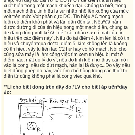
thấp,*với dây đỏ cắm ở lỗ OUTPUT để kiểm tra tín hiệu
xuất hiện trong một mạch khuếch đại. Chúng ta biết, trong
một mạch điện, tín hiệu là sự nhấp nhô lên xuống của mức
volt trên mức Volt phân cực DC. Tín hiệu AC trong mạch
luôn có điểm khởi phát và làn dần đến tải. Nếu*đã nắm
được đường đi của tín hiệu trong một mạch điện, chúng ta
dễ dàng dùng Volt kế AC để "xác nhận sự có mặt của tín
hiệu trên các điểm này". Nếu đo tại điểm 4, kim lên là có tín
hiệu và chuyển*qua đo*tại điểm 5, kim không lên là không
có tín hiệu, vậy tụ liên lạc C2 hư hay có hở mạch. Nói cho
cùng sửa máy là làm công việc tìm xem tín hiệu bị mất ở
điểm nào, mất do lý do vì, nếu do linh kiện hư thay cái mới
vào là xong, nếu do đứt mạch, hàn lại là được...Do vậy nếu
biết dùng phép đo này, việc tìm chổ hỏng trong các thiết bị
điện tử cũng không phải là công việc quá khó.
**LI cho biết dòng trên dây đo,*LV cho biết áp trên*dây
đo: