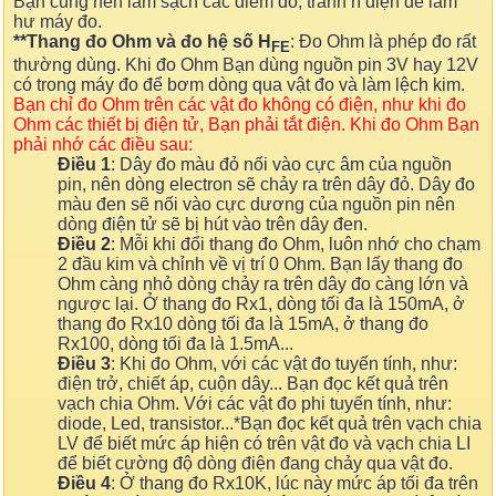
Bạn cũng nên làm sạch các điểm đo, tránh rĩ điện dễ làm
hư máy đo.
**Thang đo Ohm và đo hệ số H
: Đo Ohm là phép đo rất
FE
thường dùng. Khi đo Ohm Bạn dùng nguồn pin 3V hay 12V
có trong máy đo để bơm dòng qua vật đo và làm lệch kim.
Bạn chỉ đo Ohm trên các vật đo không có điện, như khi đo
Ohm các thiết bị điện tử, Bạn phải tắt điện. Khi đo Ohm Bạn
phải nhớ các điều sau:
Điều 1
: Dây đo màu đỏ nối vào cực âm của nguồn
pin, nên dòng electron sẽ chảy ra trên dây đỏ. Dây đo
màu đen sẽ nối vào cực dương của nguồn pin nên
dòng điện tử sẽ bị hút vào trên dây đen.
Điều 2
: Mỗi khi đổi thang đo Ohm, luôn nhớ cho chạm
2 đầu kim và chỉnh về vị trí 0 Ohm. Bạn lấy thang đo
Ohm càng nhỏ dòng chảy ra trên dây đo càng lớn và
ngược lại. Ở thang đo Rx1, dòng tối đa là 150mA, ở
thang đo Rx10 dòng tối đa là 15mA, ở thang đo
Rx100, dòng tối đa là 1.5mA...
Điều 3
: Khi đo Ohm, với các vật đo tuyến tính, như:
điện trở, chiết áp, cuộn dây... Bạn đọc kết quả trên
vạch chia Ohm. Với các vật đo phi tuyến tính, như:
diode, Led, transistor...*Bạn đọc kết quả trên vạch chia
LV để biết mức áp hiện có trên vật đo và vạch chia LI
để biết cường độ dòng điện đang chảy qua vật đo.
Điều 4
: Ở thang đo Rx10K, lúc này mức áp tối đa trên