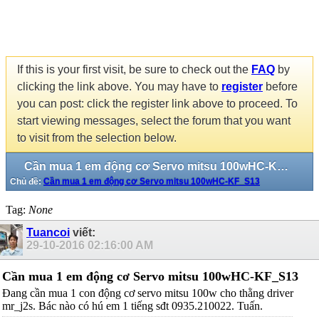
If this is your first visit, be sure to check out the
FAQ
by
clicking the link above. You may have to
register
before
you can post: click the register link above to proceed. To
start viewing messages, select the forum that you want
to visit from the selection below.
Cần mua 1 em động cơ Servo mitsu 100wHC-KF_S13
Chủ đề:
Cần mua 1 em động cơ Servo mitsu 100wHC-KF_S13
Tag:
None
Tuancoi
viết:
29-10-2016
02:16:00 AM
Cần mua 1 em động cơ Servo mitsu 100wHC-KF_S13
Đang cần mua 1 con động cơ servo mitsu 100w cho thằng driver
mr_j2s. Bác nào có hú em 1 tiếng sđt 0935.210022. Tuấn.