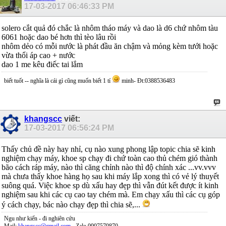
17-03-2017
06:46:33 PM
solero cắt quả đó chắc là nhôm tháo máy và dao là d6 chứ nhôm tàu
6061 hoặc dao bé hơn thì tèo lâu rồi
nhôm dẻo có mỗi nước là phát đầu ăn chậm và mỏng kèm tưới hoặc
vừa thổi áp cao + nước
dao 1 me kêu điếc tai lắm
biết tuốt -- nghĩa là cái gì cũng muốn biết 1 tí
minh- Đt:0388536483
khangscc
viết:
17-03-2017
06:56:24 PM
Thấy chủ đề này hay nhỉ, cụ nào xung phong lập topic chia sẽ kinh
nghiệm chạy máy, khoe sp chạy đi chứ toàn cao thủ chém gió thành
bão cách ráp máy, nào thì căng chỉnh nào thì độ chính xác ...vv.vvv
mà chưa thấy khoe hàng họ sau khi máy lắp xong thì có vẻ lý thuyết
suông quá. Việc khoe sp dù xấu hay đẹp thì vẫn đút kết được ít kinh
nghiệm sau khi các cụ cao tay chém mà. Em chạy xấu thì các cụ góp
ý cách chạy, bác nào chạy đẹp thì chia sẽ,...
Ngu như kiến - đi nghiên cứu
Mail:
khangscc@gmail.com
- Zalo 0907579870