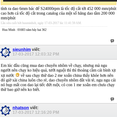
tính ra dao 6mm bác để S24000rpm là tốc độ cắt tới 452 000 mm/phút
cao hơn cả tốc độ cắt trong catalog của một số hãng dao tầm 200 000
mm/phút
Lần sửa cuối bởi huuminhsh, ngày 17-03-2017 lúc
11:41:59 AM
.
Huu Minh : 01683 năm bảy hai 362
sieunhim
viết:
17-03-2017
12:03:32 PM
Em lúc đầu cũng mua dao chuyên nhôm về chạy, nhưng mà ngu
người nên chạy ko hiệu quả, tưới nguội thì thì thoảng cầm cái bình xịt
xịt nước
về sau chạy thử dao 2 me xoắn china thấy khỏe hơn nên
đó giờ xài china luôn cho rẻ, dao chuyên nhôm đắt vãi tè, ngu ngu cái
nó bụp mất con dao lại tiếc đứt ruột, có con 1 me xoắn em chưa chạy
thử bao giờ nên ko biết.
nhatson
viết:
17-03-2017
12:16:20 PM