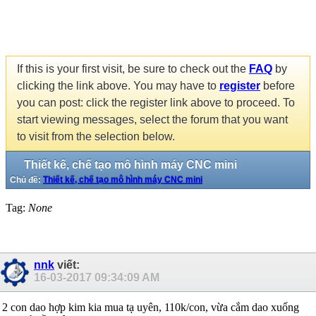
If this is your first visit, be sure to check out the
FAQ
by
clicking the link above. You may have to
register
before
you can post: click the register link above to proceed. To
start viewing messages, select the forum that you want
to visit from the selection below.
Thiết kế, chế tạo mô hình máy CNC mini
Chủ đề:
Thiết kế, chế tạo mô hình máy CNC mini
Tag:
None
nnk
viết:
16-03-2017
09:34:09 AM
2 con dao hợp kim kia mua tạ uyên, 110k/con, vừa cắm dao xuống