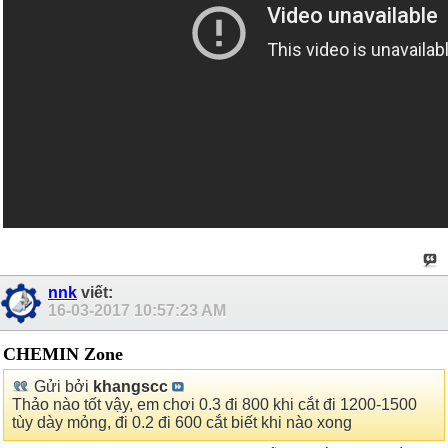
nnk
viết:
16-03-2017
10:57:23 AM
CHEMIN Zone
Gửi bởi
khangscc
Thảo nào tốt vậy, em chơi 0.3 đi 800 khi cắt đi 1200-1500
tùy dày mỏng, đi 0.2 đi 600 cắt biết khi nào xong