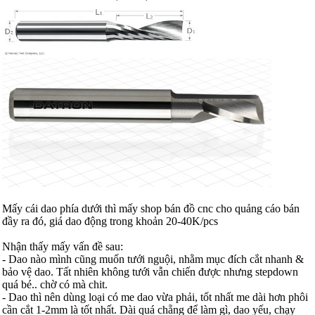
Mấy cái dao phía dưới thì mấy shop bán đồ cnc cho quảng cáo bán
đầy ra đó, giá dao động trong khoản 20-40K/pcs
Nhận thấy mấy vấn đề sau:
- Dao nào mình cũng muốn tưới nguội, nhằm mục đích cắt nhanh &
bảo vệ dao. Tất nhiên không tưới vẫn chiến được nhưng stepdown
quá bé.. chờ có mà chit.
- Dao thì nên dùng loại có me dao vừa phải, tốt nhất me dài hơn phôi
cần cắt 1-2mm là tốt nhất. Dài quá chẵng để làm gì, dao yếu, chạy