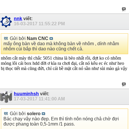
nnk
viết:
16-03-2017
11:55:22 PM
Gửi bởi
Nam CNC
mấy ông bàn về dao mà không bàn về nhôm , dính nhằm
nhôm cùi bắp thì dao nào cũng chết cả.
nhôm cắt máy thì chắc 5051 china là bèo nhất rồi, đợt ko có nhôm
mỏng lôi cái box hdd đời ơ kìa ra chơi đại, cắt nó kêu ec éc như heo
bị thọc tiết mà cũng đứt, chỉ cái bề mặt cắt nó sần như sùi mào gà vậy
huuminhsh
viết:
17-03-2017
11:41:00 AM
Gửi bởi
solero
Bác chạy vậy nào đẹp. Em thì tính nôn nóng chả chờ đợi
được phang toàn 0,5-1mm /1 pass.