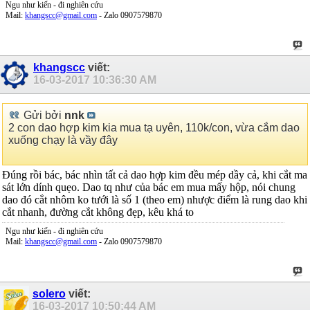
Ngu như kiến - đi nghiên cứu
Mail:
khangscc@gmail.com
- Zalo 0907579870
khangscc
viết:
16-03-2017
10:36:30 AM
Gửi bởi
nnk
2 con dao hợp kim kia mua tạ uyên, 110k/con, vừa cắm dao
xuống chạy là vầy đây
Đúng rồi bác, bác nhìn tất cả dao hợp kim đều mép dầy cả, khi cắt ma
sát lớn dính quẹo. Dao tq như của bác em mua mấy hộp, nói chung
dao đó cắt nhôm ko tưới là số 1 (theo em) nhược điểm là rung dao khi
cắt nhanh, đường cắt không đẹp, kêu khá to
Ngu như kiến - đi nghiên cứu
Mail:
khangscc@gmail.com
- Zalo 0907579870
solero
viết:
16-03-2017
10:50:44 AM