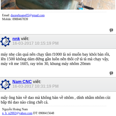
Email:
duonghoang05@gmail.com
Mobile: 0988467839
nnk
viết:
16-03-2017
10:15:19 PM
máy nhẹ cân quá nên chạy tầm f1000 là nó muốn bay khỏi bàn rồi,
lên 1500 không dám đứng gần luôn nên thôi cứ tà tà mà chạy vậy,
máy vít me 1605, ray tròn 30, khung máy nhôm 20mm
Nam CNC
viết:
16-03-2017
10:31:19 PM
mấy ông bàn về dao mà không bàn về nhôm , dính nhằm nhôm cùi
bắp thì dao nào cũng chết cả.
Nguyễn Hoàng Nam
n_h_n2002@yahoo.com
DT: 0908415648