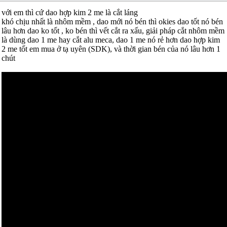
với em thì cứ dao hợp kim 2 me là cắt láng
khó chịu nhất là nhôm mềm , dao mới nó bén thì okies dao tốt nó bén
lâu hơn dao ko tốt , ko bén thì vết cắt ra xấu, giải pháp cắt nhôm mềm
là dùng dao 1 me hay cắt alu meca, dao 1 me nó rẻ hơn dao hợp kim
2 me tốt em mua ở tạ uyên (SDK), và thời gian bén của nó lâu hơn 1
chút