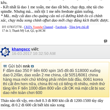
kêu.
- Kết nhất là dao 1 me xoắn, me dao rất bén, chạy đẹp, nhẹ tải cho
spindle. Nhưng mà... mỗi tội 1 me nên feedrate giảm xuống.
* Mà.. mấy cái dao cho quảng cáo nó có đường kính éo có chính
xác, chạy mẫu xong chỉnh offset dao mới chạy đúng kích thước được.
DT: O7837277II -
CKD's
Youtube
Channel
-
Facebook
-
Tổng hợp chủ đề
17 ds 3, Thạnh Mỹ Lợi, Q2, tp.HCM
khangscc
viết:
16-03-2017
10:32:50 AM
Gửi bởi
nnk
F đâm dao 350 F tiến 600 spin 1k5 đít đỏ S18000 xuống
dao 0.2/lần, dao xoắn 2 me china, cắt 5051/6061 china
hàng mua mới chứ không phải nhôm bãi đâu, 6061 korea
thì cắt êm hơn nữa, china thì nó có tiếng rít nhiều, mình thử
tăng lên F tiến 1000 đâm 800 vẫn cắt OK mà mặt cắt bị sọc
dao nên toàn chơi 600
Thảo nào tốt vậy, em chơi 0.3 đi 800 khi cắt đi 1200-1500 tùy dày
mỏng, đi 0.2 đi 600 cắt biết khi nào xong