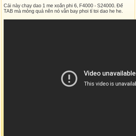
Cái này chạy dao 1 me xoắn phi 6, F4000 - S24000. Để
TAB mà mỏng quá nên nó vẫn bay phoi tí toi dao he he.