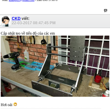
CKD
viết:
22-03-2017
08:47:45 PM
Cập nhật tẹo về tiến độ của các em
Hơi oải