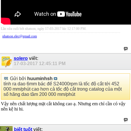
Lần sửa cuối bởi nhatson, ngày 17-03-2017 lúc
12:17:00 PM
.
nhatson.elec@gmail.com
solero
viết:
17-03-2017
12:45:11 PM
Gửi bởi
huuminhsh
tính ra dao 6mm bác để S24000rpm là tốc độ cắt tới 452
000 mm/phút cao hơn cả tốc độ cắt trong catalog của một
số hãng dao tầm 200 000 mm/phút
Vậy nên chất lượng mặt cắt không cao ạ. Nhưng em chỉ cần có vậy
nên kệ hi hi.
biết tuốt
viết: