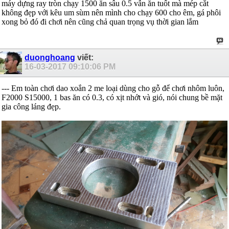
máy dựng ray tròn chạy 1500 ăn sâu 0.5 vẫn ăn tuốt mà mép cắt
không đẹp với kêu um sùm nên mình cho chạy 600 cho êm, gá phôi
xong bỏ đó đi chơi nên cũng chả quan trọng vụ thời gian lắm
duonghoang
viết:
16-03-2017
09:10:06 PM
--- Em toàn chơi dao xoắn 2 me loại dùng cho gỗ để chơi nhôm luôn,
F2000 S15000, 1 bas ăn có 0.3, có xịt nhớt và gió, nói chung bề mặt
gia công láng đẹp.