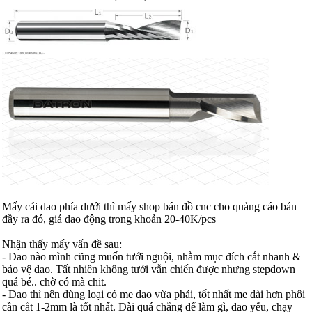
Mấy cái dao phía dưới thì mấy shop bán đồ cnc cho quảng cáo bán
đầy ra đó, giá dao động trong khoản 20-40K/pcs
Nhận thấy mấy vấn đề sau:
- Dao nào mình cũng muốn tưới nguội, nhằm mục đích cắt nhanh &
bảo vệ dao. Tất nhiên không tưới vẫn chiến được nhưng stepdown
quá bé.. chờ có mà chit.
- Dao thì nên dùng loại có me dao vừa phải, tốt nhất me dài hơn phôi
cần cắt 1-2mm là tốt nhất. Dài quá chẵng để làm gì, dao yếu, chạy