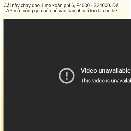
Cái này chạy dao 1 me xoắn phi 6, F4000 - S24000. Để
TAB mà mỏng quá nên nó vẫn bay phoi tí toi dao he he.