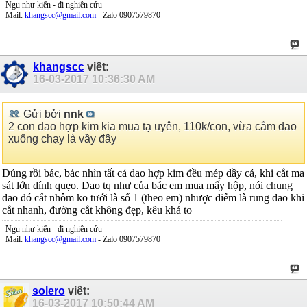
Ngu như kiến - đi nghiên cứu
Mail:
khangscc@gmail.com
- Zalo 0907579870
khangscc
viết:
16-03-2017
10:36:30 AM
Gửi bởi
nnk
2 con dao hợp kim kia mua tạ uyên, 110k/con, vừa cắm dao
xuống chạy là vầy đây
Đúng rồi bác, bác nhìn tất cả dao hợp kim đều mép dầy cả, khi cắt ma
sát lớn dính quẹo. Dao tq như của bác em mua mấy hộp, nói chung
dao đó cắt nhôm ko tưới là số 1 (theo em) nhược điểm là rung dao khi
cắt nhanh, đường cắt không đẹp, kêu khá to
Ngu như kiến - đi nghiên cứu
Mail:
khangscc@gmail.com
- Zalo 0907579870
solero
viết:
16-03-2017
10:50:44 AM