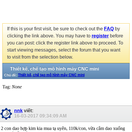
If this is your first visit, be sure to check out the
FAQ
by
clicking the link above. You may have to
register
before
you can post: click the register link above to proceed. To
start viewing messages, select the forum that you want
to visit from the selection below.
Thiết kế, chế tạo mô hình máy CNC mini
Chủ đề:
Thiết kế, chế tạo mô hình máy CNC mini
Tag:
None
nnk
viết:
16-03-2017
09:34:09 AM
2 con dao hợp kim kia mua tạ uyên, 110k/con, vừa cắm dao xuống