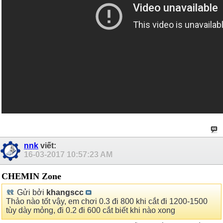
nnk
viết:
16-03-2017
10:57:23 AM
CHEMIN Zone
Gửi bởi
khangscc
Thảo nào tốt vậy, em chơi 0.3 đi 800 khi cắt đi 1200-1500
tùy dày mỏng, đi 0.2 đi 600 cắt biết khi nào xong