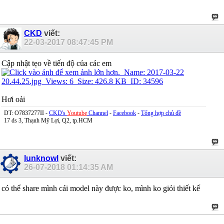
CKD
viết:
22-03-2017
08:47:45 PM
Cập nhật tẹo về tiến độ của các em
Hơi oải
DT: O7837277II -
CKD's
Youtube
Channel
-
Facebook
-
Tổng hợp chủ đề
17 ds 3, Thạnh Mỹ Lợi, Q2, tp.HCM
lunknowl
viết:
26-07-2018
01:14:35 AM
có thể share mình cái model này được ko, mình ko giỏi thiết kế