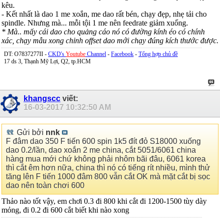
kêu.
- Kết nhất là dao 1 me xoắn, me dao rất bén, chạy đẹp, nhẹ tải cho
spindle. Nhưng mà... mỗi tội 1 me nên feedrate giảm xuống.
* Mà.. mấy cái dao cho quảng cáo nó có đường kính éo có chính
xác, chạy mẫu xong chỉnh offset dao mới chạy đúng kích thước được.
DT: O7837277II -
CKD's
Youtube
Channel
-
Facebook
-
Tổng hợp chủ đề
17 ds 3, Thạnh Mỹ Lợi, Q2, tp.HCM
khangscc
viết:
16-03-2017
10:32:50 AM
Gửi bởi
nnk
F đâm dao 350 F tiến 600 spin 1k5 đít đỏ S18000 xuống
dao 0.2/lần, dao xoắn 2 me china, cắt 5051/6061 china
hàng mua mới chứ không phải nhôm bãi đâu, 6061 korea
thì cắt êm hơn nữa, china thì nó có tiếng rít nhiều, mình thử
tăng lên F tiến 1000 đâm 800 vẫn cắt OK mà mặt cắt bị sọc
dao nên toàn chơi 600
Thảo nào tốt vậy, em chơi 0.3 đi 800 khi cắt đi 1200-1500 tùy dày
mỏng, đi 0.2 đi 600 cắt biết khi nào xong