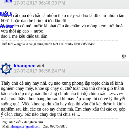
17-03-2017
06:46:33 PM
solero cắt quả đó chắc là nhôm tháo máy và dao là d6 chứ nhôm tàu
6061 hoặc dao bé hơn thì tèo lâu rồi
nhôm dẻo có mỗi nước là phát đầu ăn chậm và mỏng kèm tưới hoặc
vừa thổi áp cao + nước
dao 1 me kêu điếc tai lắm
biết tuốt -- nghĩa là cái gì cũng muốn biết 1 tí
minh- Đt:0388536483
khangscc
viết:
17-03-2017
06:56:24 PM
Thấy chủ đề này hay nhỉ, cụ nào xung phong lập topic chia sẽ kinh
nghiệm chạy máy, khoe sp chạy đi chứ toàn cao thủ chém gió thành
bão cách ráp máy, nào thì căng chỉnh nào thì độ chính xác ...vv.vvv
mà chưa thấy khoe hàng họ sau khi máy lắp xong thì có vẻ lý thuyết
suông quá. Việc khoe sp dù xấu hay đẹp thì vẫn đút kết được ít kinh
nghiệm sau khi các cụ cao tay chém mà. Em chạy xấu thì các cụ góp
ý cách chạy, bác nào chạy đẹp thì chia sẽ,...
Ngu như kiến - đi nghiên cứu
Mail:
khangscc@gmail.com
- Zalo 0907579870