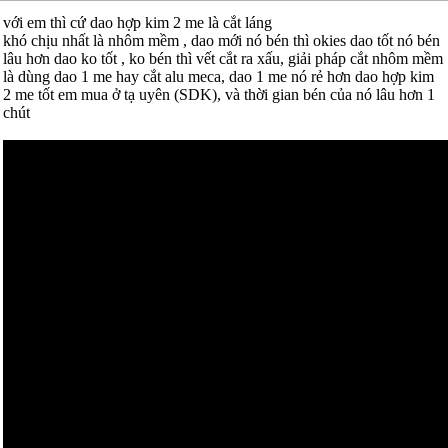
với em thì cứ dao hợp kim 2 me là cắt láng
khó chịu nhất là nhôm mềm , dao mới nó bén thì okies dao tốt nó bén
lâu hơn dao ko tốt , ko bén thì vết cắt ra xấu, giải pháp cắt nhôm mềm
là dùng dao 1 me hay cắt alu meca, dao 1 me nó rẻ hơn dao hợp kim
2 me tốt em mua ở tạ uyên (SDK), và thời gian bén của nó lâu hơn 1
chút