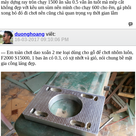
máy dựng ray tròn chạy 1500 ăn sâu 0.5 vẫn ăn tuốt mà mép cắt
không đẹp với kêu um sùm nên mình cho chạy 600 cho êm, gá phôi
xong bỏ đó đi chơi nên cũng chả quan trọng vụ thời gian lắm
duonghoang
viết:
16-03-2017
09:10:06 PM
--- Em toàn chơi dao xoắn 2 me loại dùng cho gỗ để chơi nhôm luôn,
F2000 S15000, 1 bas ăn có 0.3, có xịt nhớt và gió, nói chung bề mặt
gia công láng đẹp.