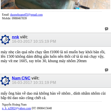
Email:
duonghoang05@gmail.com
Mobile: 0988467839
nnk
viết:
16-03-2017
10:15:19 PM
máy nhẹ cân quá nên chạy tầm f1000 là nó muốn bay khỏi bàn rồi,
lên 1500 không dám đứng gần luôn nên thôi cứ tà tà mà chạy vậy,
máy vít me 1605, ray tròn 30, khung máy nhôm 20mm
Nam CNC
viết:
16-03-2017
10:31:19 PM
mấy ông bàn về dao mà không bàn về nhôm , dính nhằm nhôm cùi
bắp thì dao nào cũng chết cả.
Nguyễn Hoàng Nam
n_h_n2002@yahoo.com
DT: 0908415648