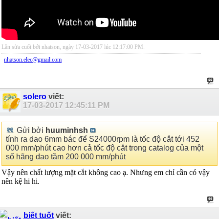
Lần sửa cuối bởi nhatson, ngày 17-03-2017 lúc
12:17:00 PM
.
nhatson.elec@gmail.com
solero
viết:
17-03-2017
12:45:11 PM
Gửi bởi
huuminhsh
tính ra dao 6mm bác để S24000rpm là tốc độ cắt tới 452
000 mm/phút cao hơn cả tốc độ cắt trong catalog của một
số hãng dao tầm 200 000 mm/phút
Vậy nên chất lượng mặt cắt không cao ạ. Nhưng em chỉ cần có vậy
nên kệ hi hi.
biết tuốt
viết: