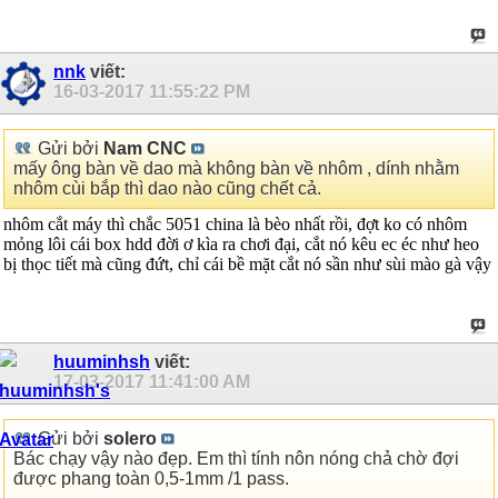
nnk
viết:
16-03-2017
11:55:22 PM
Gửi bởi
Nam CNC
mấy ông bàn về dao mà không bàn về nhôm , dính nhằm
nhôm cùi bắp thì dao nào cũng chết cả.
nhôm cắt máy thì chắc 5051 china là bèo nhất rồi, đợt ko có nhôm
mỏng lôi cái box hdd đời ơ kìa ra chơi đại, cắt nó kêu ec éc như heo
bị thọc tiết mà cũng đứt, chỉ cái bề mặt cắt nó sần như sùi mào gà vậy
huuminhsh
viết:
17-03-2017
11:41:00 AM
Gửi bởi
solero
Bác chạy vậy nào đẹp. Em thì tính nôn nóng chả chờ đợi
được phang toàn 0,5-1mm /1 pass.