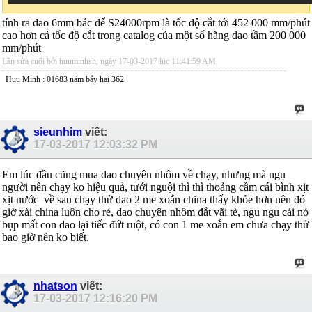
tính ra dao 6mm bác để S24000rpm là tốc độ cắt tới 452 000 mm/phút
cao hơn cả tốc độ cắt trong catalog của một số hãng dao tầm 200 000
mm/phút
Lần sửa cuối bởi huuminhsh, ngày 17-03-2017 lúc
11:41:59 AM
.
Huu Minh : 01683 năm bảy hai 362
sieunhim
viết:
17-03-2017
12:03:32 PM
Em lúc đầu cũng mua dao chuyên nhôm về chạy, nhưng mà ngu
người nên chạy ko hiệu quả, tưới nguội thì thì thoảng cầm cái bình xịt
xịt nước
về sau chạy thử dao 2 me xoắn china thấy khỏe hơn nên đó
giờ xài china luôn cho rẻ, dao chuyên nhôm đắt vãi tè, ngu ngu cái nó
bụp mất con dao lại tiếc đứt ruột, có con 1 me xoắn em chưa chạy thử
bao giờ nên ko biết.
nhatson
viết:
17-03-2017
12:16:20 PM