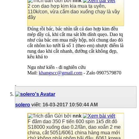
Gửi bởi
nnk
2 con dao hợp kim kia mua tạ uyên,
110k/con, vừa cắm dao xuống chạy là vầy
đây
Đúng rồi bác, bác nhìn tất cả dao hợp kim đều
mép dầy cả, khi cắt ma sát lớn dính quẹo. Dao tq
như của bác em mua mấy hộp, nói chung dao đó
cắt nhôm ko tưới là số 1 (theo em) nhược điểm là
rung dao khi cắt nhanh, đường cắt không đẹp,
kêu khá to
Ngu như kiến - đi nghiên cứu
Mail:
khangscc@gmail.com
- Zalo 0907579870
solero
viết:
16-03-2017
10:50:44 AM
Gửi bởi
nnk
F đâm dao 350 F tiến 600 spin 1k5 đít đỏ
S18000 xuống dao 0.2/lần, dao xoắn 2 me
china, cắt 5051/6061 china hàng mua mới
chứ không phải nhôm bãi đâu, 6061 korea