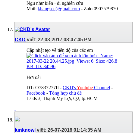
Ngu như kiến - đi nghiên cứu
Mail:
khangscc@gmail.com
- Zalo 0907579870
CKD
viết:
22-03-2017
08:47:45 PM
Cập nhật tẹo về tiến độ của các em
Hơi oải
DT: O7837277II -
CKD's
Youtube
Channel
-
Facebook
-
Tổng hợp chủ đề
17 ds 3, Thạnh Mỹ Lợi, Q2, tp.HCM
lunknowl
viết:
26-07-2018
01:14:35 AM