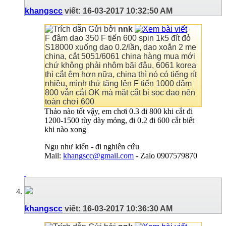
khangscc
viết:
16-03-2017
10:32:50 AM
Gửi bởi
nnk
F đâm dao 350 F tiến 600 spin 1k5 đít đỏ
S18000 xuống dao 0.2/lần, dao xoắn 2 me
china, cắt 5051/6061 china hàng mua mới
chứ không phải nhôm bãi đâu, 6061 korea
thì cắt êm hơn nữa, china thì nó có tiếng rít
nhiều, mình thử tăng lên F tiến 1000 đâm
800 vẫn cắt OK mà mặt cắt bị sọc dao nên
toàn chơi 600
Thảo nào tốt vậy, em chơi 0.3 đi 800 khi cắt đi
1200-1500 tùy dày mỏng, đi 0.2 đi 600 cắt biết
khi nào xong
Ngu như kiến - đi nghiên cứu
Mail:
khangscc@gmail.com
- Zalo 0907579870
khangscc
viết:
16-03-2017
10:36:30 AM