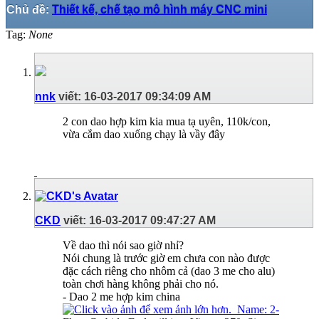
Chủ đề:
Thiết kế, chế tạo mô hình máy CNC mini
Tag:
None
nnk
viết:
16-03-2017
09:34:09 AM
2 con dao hợp kim kia mua tạ uyên, 110k/con,
vừa cắm dao xuống chạy là vầy đây
CKD
viết:
16-03-2017
09:47:27 AM
Về dao thì nói sao giờ nhỉ?
Nói chung là trước giờ em chưa con nào được
đặc cách riêng cho nhôm cả (dao 3 me cho alu)
toàn chơi hàng không phải cho nó.
- Dao 2 me hợp kim china