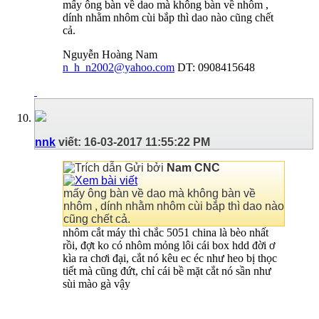
mấy ông bàn về dao mà không bàn về nhôm ,
dính nhằm nhôm cùi bắp thì dao nào cũng chết
cả.
Nguyễn Hoàng Nam
n_h_n2002@yahoo.com
DT: 0908415648
nnk
viết:
16-03-2017
11:55:22 PM
Gửi bởi
Nam CNC
mấy ông bàn về dao mà không bàn về
nhôm , dính nhằm nhôm cùi bắp thì dao nào
cũng chết cả.
nhôm cắt máy thì chắc 5051 china là bèo nhất
rồi, đợt ko có nhôm mỏng lôi cái box hdd đời ơ
kìa ra chơi đại, cắt nó kêu ec éc như heo bị thọc
tiết mà cũng đứt, chỉ cái bề mặt cắt nó sần như
sùi mào gà vậy