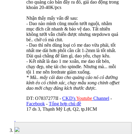
cho quảng cáo bán đầy ra đó, giá dao động trong
khoản 20-40K/pcs
Nhận thấy mấy vấn đề sau:
- Dao nào mình cũng muốn tưới nguội, nhằm
mục đích cắt nhanh & bảo vệ dao. Tất nhiên
không tưới vẫn chiến được nhưng stepdown quá
bé.. chờ có mà chit.
- Dao thì nên dùng loại có me dao vừa phải, tốt
nhất me dài hơn phôi cần cắt 1-2mm là tốt nhất.
Dài quá chẵng để làm gì, dao yếu, chạy kêu.
- Kết nhất là dao 1 me xoắn, me dao rất bén,
chạy đẹp, nhẹ tải cho spindle. Nhưng mà... mỗi
tội 1 me nên feedrate giảm xuống.
* Mà.. mấy cái dao cho quảng cáo nó có đường
kính éo có chính xác, chạy mẫu xong chỉnh offset
dao mới chạy đúng kích thước được.
DT: O7837277II -
CKD's
Youtube
Channel
-
Facebook
-
Tổng hợp chủ đề
17 ds 3, Thạnh Mỹ Lợi, Q2, tp.HCM