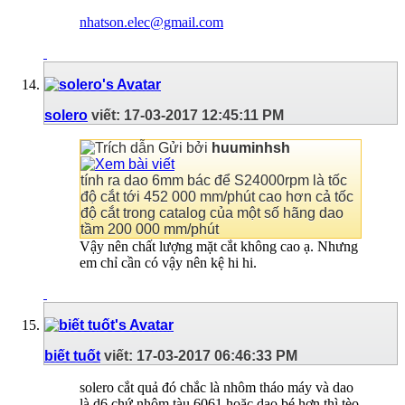
nhatson.elec@gmail.com
solero
viết:
17-03-2017
12:45:11 PM
Gửi bởi
huuminhsh
tính ra dao 6mm bác để S24000rpm là tốc
độ cắt tới 452 000 mm/phút cao hơn cả tốc
độ cắt trong catalog của một số hãng dao
tầm 200 000 mm/phút
Vậy nên chất lượng mặt cắt không cao ạ. Nhưng
em chỉ cần có vậy nên kệ hi hi.
biết tuốt
viết:
17-03-2017
06:46:33 PM
solero cắt quả đó chắc là nhôm tháo máy và dao
là d6 chứ nhôm tàu 6061 hoặc dao bé hơn thì tèo