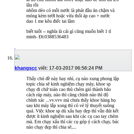
lâu rồi
nhôm dẻo có mỗi nước là phát đầu ăn chậm và
mỏng kèm tưới hoặc vừa thổi áp cao + nước
dao 1 me kêu điếc tai lắm
biết tuốt -- nghĩa là cái gì cũng muốn biết 1 tí
minh- Đt:0388536483
khangscc
viết:
17-03-2017
06:56:24 PM
Thấy chủ đề này hay nhỉ, cụ nào xung phong lập
topic chia sẽ kinh nghiệm chạy máy, khoe sp
chạy đi chứ toàn cao thủ chém gió thành bão
cách ráp máy, nào thì căng chỉnh nào thì độ
chính xác ...vv.vvv mà chưa thấy khoe hàng họ
sau khi máy lắp xong thì có vẻ lý thuyết suông
quá. Việc khoe sp dù xấu hay đẹp thì vẫn đút kết
được ít kinh nghiệm sau khi các cụ cao tay chém
mà. Em chạy xấu thì các cụ góp ý cách chạy, bác
nào chạy đẹp thì chia sẽ,...