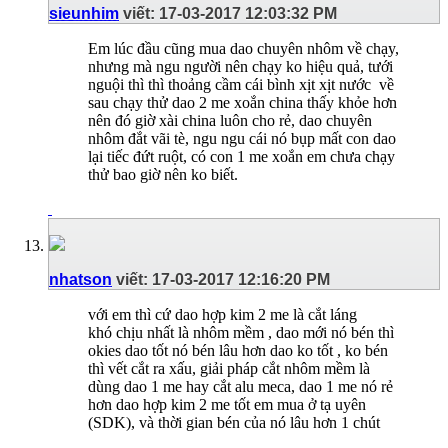
sieunhim
viết:
17-03-2017
12:03:32 PM
Em lúc đầu cũng mua dao chuyên nhôm về chạy,
nhưng mà ngu người nên chạy ko hiệu quả, tưới
nguội thì thì thoảng cầm cái bình xịt xịt nước
về
sau chạy thử dao 2 me xoắn china thấy khỏe hơn
nên đó giờ xài china luôn cho rẻ, dao chuyên
nhôm đắt vãi tè, ngu ngu cái nó bụp mất con dao
lại tiếc đứt ruột, có con 1 me xoắn em chưa chạy
thử bao giờ nên ko biết.
nhatson
viết:
17-03-2017
12:16:20 PM
với em thì cứ dao hợp kim 2 me là cắt láng
khó chịu nhất là nhôm mềm , dao mới nó bén thì
okies dao tốt nó bén lâu hơn dao ko tốt , ko bén
thì vết cắt ra xấu, giải pháp cắt nhôm mềm là
dùng dao 1 me hay cắt alu meca, dao 1 me nó rẻ
hơn dao hợp kim 2 me tốt em mua ở tạ uyên
(SDK), và thời gian bén của nó lâu hơn 1 chút