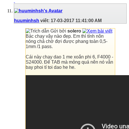
huuminhsh
viết:
17-03-2017
11:41:00 AM
Gửi bởi
solero
Bác chạy vậy nào đẹp. Em thì tính nôn
nóng chả chờ đợi được phang toàn 0,5-
1mm /1 pass.
Cái này chạy dao 1 me xoắn phi 6, F4000 -
S24000. Để TAB mà mỏng quá nên nó vẫn
bay phoi tí toi dao he he.