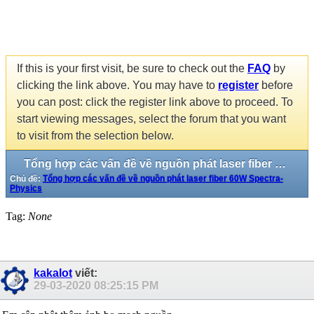
If this is your first visit, be sure to check out the
FAQ
by
clicking the link above. You may have to
register
before
you can post: click the register link above to proceed. To
start viewing messages, select the forum that you want
to visit from the selection below.
Tổng hợp các vấn đề về nguồn phát laser fiber 60W Spectra-Physics
Chủ đề:
Tổng hợp các vấn đề về nguồn phát laser fiber 60W Spectra-
Physics
Tag:
None
kakalot
viết:
29-03-2020
08:25:15 PM