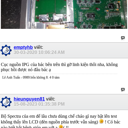
emptyhb
viết:
30-03-2020
10:06:24 AM
Cục nguồn IPG của bác bên trên thì gỡ linh kiện thôi nha, không
phục hồi được nó đâu bác ạ
Lê Anh Tuấn - 0989.bốn không 8. 4 0 tám
hieunguyen81
viết:
15-08-2023
01:35:38 PM
Bộ Spectra của em để lâu chưa dùng chế cháo gì nay bật lên test
không thấy lên LCD (đèn nguồn phía trước vẫn sáng)
! Có bác
nào biết bắt bệnh giúp em với ạ
( !!