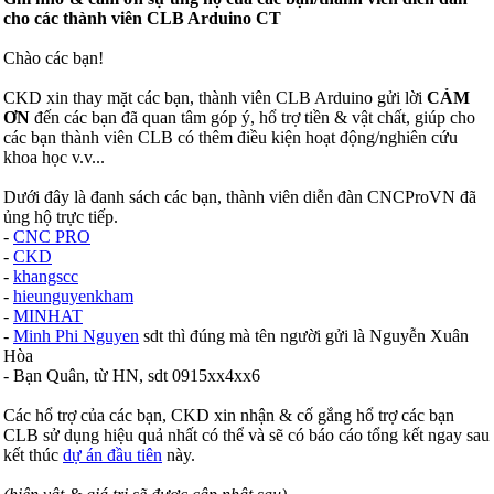
cho các thành viên CLB Arduino CT
Chào các bạn!
CKD xin thay mặt các bạn, thành viên CLB Arduino gửi lời
CẢM
ƠN
đến các bạn đã quan tâm góp ý, hổ trợ tiền & vật chất, giúp cho
các bạn thành viên CLB có thêm điều kiện hoạt động/nghiên cứu
khoa học v.v...
Dưới đây là đanh sách các bạn, thành viên diễn đàn CNCProVN đã
ủng hộ trực tiếp.
-
CNC PRO
-
CKD
-
khangscc
-
hieunguyenkham
-
MINHAT
-
Minh Phi Nguyen
sdt thì đúng mà tên người gửi là Nguyễn Xuân
Hòa
- Bạn Quân, từ HN, sdt 0915xx4xx6
Các hổ trợ của các bạn, CKD xin nhận & cố gắng hổ trợ các bạn
CLB sử dụng hiệu quả nhất có thể và sẽ có báo cáo tổng kết ngay sau
kết thúc
dự án đầu tiên
này.