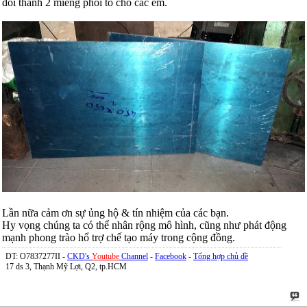
đổi thành 2 miếng phôi to cho các em.
Lần nữa cảm ơn sự ủng hộ & tín nhiệm của các bạn.
Hy vọng chúng ta có thể nhân rộng mô hình, cũng như phát động
mạnh phong trào hổ trợ chế tạo máy trong cộng đồng.
DT: O7837277II -
CKD's
Youtube
Channel
-
Facebook
-
Tổng hợp chủ đề
17 ds 3, Thạnh Mỹ Lợi, Q2, tp.HCM