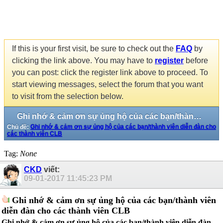
If this is your first visit, be sure to check out the
FAQ
by
clicking the link above. You may have to
register
before
you can post: click the register link above to proceed. To
start viewing messages, select the forum that you want
to visit from the selection below.
Ghi nhớ & cảm ơn sự ủng hộ của các bạn/thành viên diễn đàn cho các thành viên CLB
Chủ đề:
Ghi nhớ & cảm ơn sự ủng hộ của các bạn/thành viên diễn đàn cho
các thành viên CLB
Tag:
None
CKD
viết:
09-01-2017
11:45:23 PM
Ghi nhớ & cảm ơn sự ủng hộ của các bạn/thành viên
diễn đàn cho các thành viên CLB
Ghi nhớ & cảm ơn sự ủng hộ của các bạn/thành viên diễn đàn