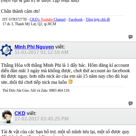
(hiện vật & giá trị sẽ được cập nhật sau)
Chân thành cảm ơn!
DT: O7837277II -
CKD's
Youtube
Channel
-
Facebook
-
Tổng hợp chủ đề
17 ds 3, Thạnh Mỹ Lợi, Q2, tp.HCM
Minh Phi Nguyen
viết:
11-01-2017
01:12:18 AM
Thằng Hòa với thằng Minh Phi là 1 đấy bác. Hôm đăng kí account
diễn đàn mãi 3 ngày mà không được, chơi thử account ảo facebook
thì được ngay. hơn nữa nick ảo của em sài 15 năm nay cho đủ loại
site..thôi thì chơi tiếp nick ma luôn
Thủ Đức-Sài Gòn- Alô và Zalo: 0983.464.110.
CKD
viết:
17-02-2017
03:45:25 PM
Tài & vật của các bạn hổ trợ, một số mình lưu lại, một số được quy