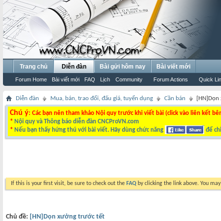
Trang chủ
Diễn đàn
Bài gửi hôm nay
Bài viết mới
Forum Home
Bài viết mới
FAQ
Lịch
Community
Forum Actions
Quick Li
Diễn đàn
Mua, bán, trao đổi, đấu giá, tuyển dụng
Cần bán
[HN]Dọn 
Chú ý
: Các bạn nên tham khảo Nội quy trước khi viết bài (click vào liên kết bê
*
Nội quy và Thông báo diễn đàn CNCProVN.com
*
Nếu bạn thấy hứng thú với bài viết. Hãy dùng chức năng
để chi
If this is your first visit, be sure to check out the
FAQ
by clicking the link above. You ma
Chủ đề:
[HN]Dọn xưởng trước tết