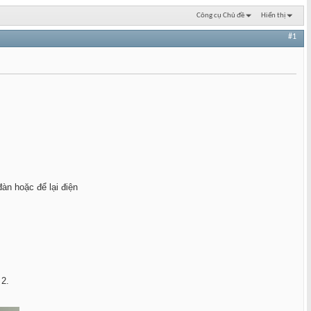
Công cụ Chủ đề
Hiển thị
#1
àn hoặc để lại điện
 2.