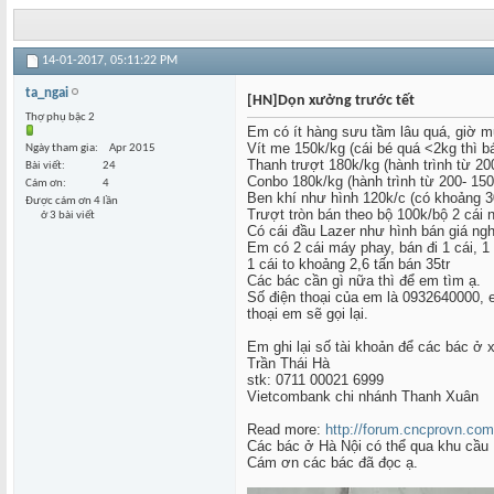
14-01-2017,
05:11:22 PM
ta_ngai
[HN]Dọn xưởng trước tết
Thợ phụ bậc 2
Em có ít hàng sưu tầm lâu quá, giờ muố
Vít me 150k/kg (cái bé quá <2kg thì bá
Ngày tham gia
Apr 2015
Thanh trượt 180k/kg (hành trình từ 20
Bài viết
24
Conbo 180k/kg (hành trình từ 200- 150
Cám ơn
4
Ben khí như hình 120k/c (có khoảng 3
Được cám ơn 4 lần
Trượt tròn bán theo bộ 100k/bộ 2 cái 
ở 3 bài viết
Có cái đầu Lazer như hình bán giá ng
Em có 2 cái máy phay, bán đi 1 cái, 
1 cái to khoảng 2,6 tấn bán 35tr
Các bác cần gì nữa thì để em tìm ạ.
Số điện thoại của em là 0932640000, e
thoại em sẽ gọi lại.
Em ghi lại số tài khoản để các bác ở
Trần Thái Hà
stk: 0711 00021 6999
Vietcombank chi nhánh Thanh Xuân
Read more:
http://forum.cncprovn.com
Các bác ở Hà Nội có thể qua khu cầu 
Cám ơn các bác đã đọc ạ.