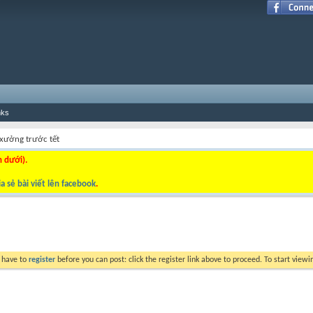
nks
xưởng trước tết
n dưới).
a sẻ bài viết lên facebook
.
y have to
register
before you can post: click the register link above to proceed. To start view