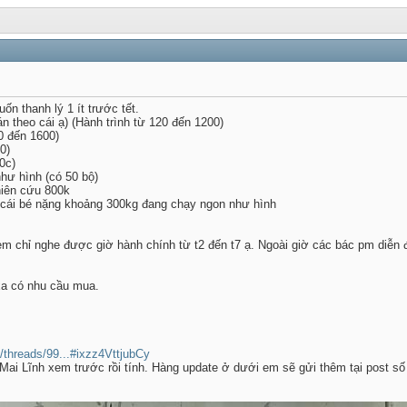
n thanh lý 1 ít trước tết.
n theo cái ạ) (Hành trình từ 120 đến 1200)
0 đến 1600)
0)
0c)
như hình (có 50 bộ)
hiên cứu 800k
1 cái bé nặng khoảng 300kg đang chạy ngon như hình
m chỉ nghe được giờ hành chính từ t2 đến t7 ạ. Ngoài giờ các bác pm diễn đ
 xa có nhu cầu mua.
/threads/99...#ixzz4VttjubCy
Mai Lĩnh xem trước rồi tính. Hàng update ở dưới em sẽ gửi thêm tại post số