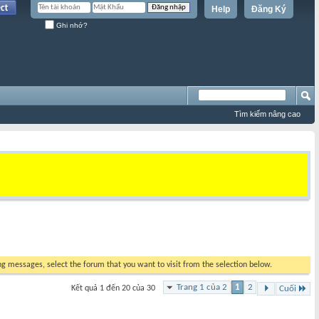
Help
Đăng Ký
Ghi nhớ?
Tìm kiếm nâng cao
ing messages, select the forum that you want to visit from the selection below.
Trang 1 của 2
1
2
Kết quả 1 đến 20 của 30
Cuối