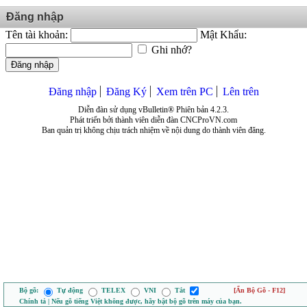
Đăng nhập
Tên tài khoản:
Mật Khẩu:
Ghi nhớ?
Đăng nhập
Đăng nhập
Đăng Ký
Xem trên PC
Lên trên
Diễn đàn sử dụng vBulletin® Phiên bản 4.2.3.
Phát triển bởi thành viên diễn đàn CNCProVN.com
Ban quản trị không chịu trách nhiệm về nội dung do thành viên đăng.
Bộ gõ:
Tự động
TELEX
VNI
Tắt
[Ẩn Bộ Gõ - F12]
Chính tả | Nếu gõ tiếng Việt không được, hãy bật bộ gõ trên máy của bạn.