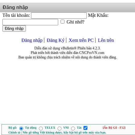
Đăng nhập
Tên tài khoản:
Mật Khẩu:
Ghi nhớ?
Đăng nhập
Đăng nhập
Đăng Ký
Xem trên PC
Lên trên
Diễn đàn sử dụng vBulletin® Phiên bản 4.2.3.
Phát triển bởi thành viên diễn đàn CNCProVN.com
Ban quản trị không chịu trách nhiệm về nội dung do thành viên đăng.
Bộ gõ:
Tự động
TELEX
VNI
Tắt
[Ẩn Bộ Gõ - F12]
Chính tả | Nếu gõ tiếng Việt không được, hãy bật bộ gõ trên máy của bạn.