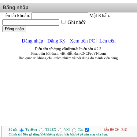
Đăng nhập
Tên tài khoản:
Mật Khẩu:
Ghi nhớ?
Đăng nhập
Đăng nhập
Đăng Ký
Xem trên PC
Lên trên
Diễn đàn sử dụng vBulletin® Phiên bản 4.2.3.
Phát triển bởi thành viên diễn đàn CNCProVN.com
Ban quản trị không chịu trách nhiệm về nội dung do thành viên đăng.
Bộ gõ:
Tự động
TELEX
VNI
Tắt
[Ẩn Bộ Gõ - F12]
Chính tả | Nếu gõ tiếng Việt không được, hãy bật bộ gõ trên máy của bạn.