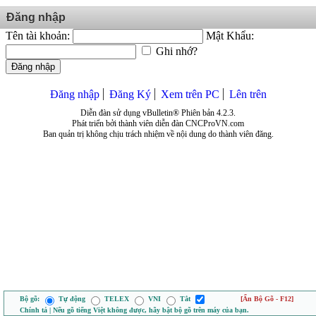
Đăng nhập
Tên tài khoản:
Mật Khẩu:
Ghi nhớ?
Đăng nhập
Đăng nhập
Đăng Ký
Xem trên PC
Lên trên
Diễn đàn sử dụng vBulletin® Phiên bản 4.2.3.
Phát triển bởi thành viên diễn đàn CNCProVN.com
Ban quản trị không chịu trách nhiệm về nội dung do thành viên đăng.
Bộ gõ:
Tự động
TELEX
VNI
Tắt
[Ẩn Bộ Gõ - F12]
Chính tả | Nếu gõ tiếng Việt không được, hãy bật bộ gõ trên máy của bạn.