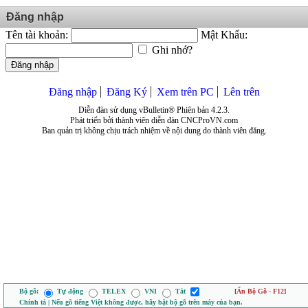
Đăng nhập
Tên tài khoản:
Mật Khẩu:
Ghi nhớ?
Đăng nhập
Đăng nhập
Đăng Ký
Xem trên PC
Lên trên
Diễn đàn sử dụng vBulletin® Phiên bản 4.2.3.
Phát triển bởi thành viên diễn đàn CNCProVN.com
Ban quản trị không chịu trách nhiệm về nội dung do thành viên đăng.
Bộ gõ:
Tự động
TELEX
VNI
Tắt
[Ẩn Bộ Gõ - F12]
Chính tả | Nếu gõ tiếng Việt không được, hãy bật bộ gõ trên máy của bạn.