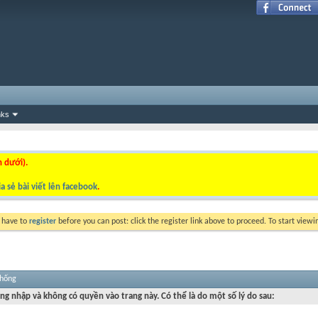
nks
n dưới).
a sẻ bài viết lên facebook
.
y have to
register
before you can post: click the register link above to proceed. To start view
thống
ng nhập và không có quyền vào trang này. Có thể là do một số lý do sau: