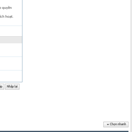
ập quyền
ích hoạt.
Chọn nhanh