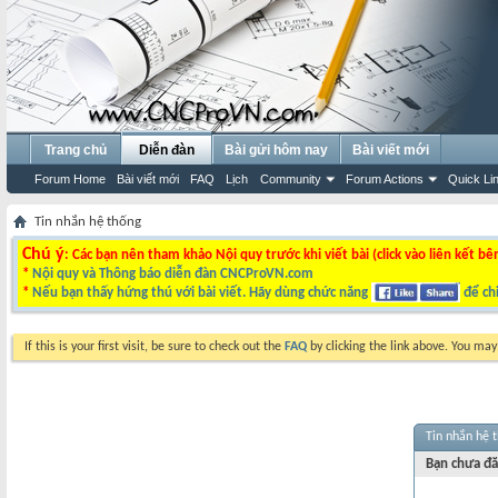
Trang chủ
Diễn đàn
Bài gửi hôm nay
Bài viết mới
Forum Home
Bài viết mới
FAQ
Lịch
Community
Forum Actions
Quick Li
Tin nhắn hệ thống
Chú ý
: Các bạn nên tham khảo Nội quy trước khi viết bài (click vào liên kết bê
*
Nội quy và Thông báo diễn đàn CNCProVN.com
*
Nếu bạn thấy hứng thú với bài viết. Hãy dùng chức năng
để chi
If this is your first visit, be sure to check out the
FAQ
by clicking the link above. You ma
Tin nhắn hệ 
Bạn chưa đă