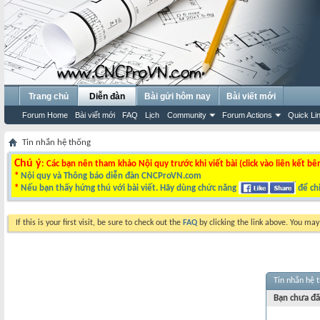
Trang chủ
Diễn đàn
Bài gửi hôm nay
Bài viết mới
Forum Home
Bài viết mới
FAQ
Lịch
Community
Forum Actions
Quick Li
Tin nhắn hệ thống
Chú ý
: Các bạn nên tham khảo Nội quy trước khi viết bài (click vào liên kết bê
*
Nội quy và Thông báo diễn đàn CNCProVN.com
*
Nếu bạn thấy hứng thú với bài viết. Hãy dùng chức năng
để chi
If this is your first visit, be sure to check out the
FAQ
by clicking the link above. You ma
Tin nhắn hệ 
Bạn chưa đă