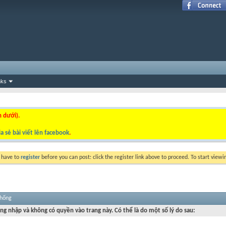
nks
n dưới).
a sẻ bài viết lên facebook
.
y have to
register
before you can post: click the register link above to proceed. To start view
thống
ng nhập và không có quyền vào trang này. Có thể là do một số lý do sau: