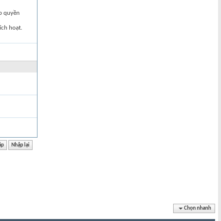
ập quyền
ích hoạt.
Chọn nhanh