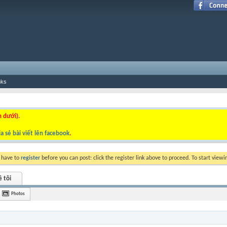
nks
n dưới).
a sẻ bài viết lên facebook
.
y have to
register
before you can post: click the register link above to proceed. To start view
ề tôi
Photos