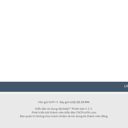
Li
Múi giờ GMT +7. Bây giờ là
02:20:24 PM
.
Diễn đàn sử dụng vBulletin® Phiên bản 4.2.3.
Phát triển bởi thành viên diễn đàn CNCProVN.com
Ban quản trị không chịu trách nhiệm về nội dung do thành viên đăng.