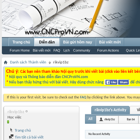
Trang chủ
Diễn đàn
Bài gửi hôm nay
Bài viết mới
Forum Home
Bài viết mới
FAQ
Lịch
Community
Forum Actions
Quick Li
Danh sách Thành viên
rikvip1bz
Chú ý
: Các bạn nên tham khảo Nội quy trước khi viết bài (click vào liên kết bê
*
Nội quy và Thông báo diễn đàn CNCProVN.com
*
Nếu bạn thấy hứng thú với bài viết. Hãy dùng chức năng
để chi
If this is your first visit, be sure to check out the
FAQ
by clicking the link above. You ma
rikvip1bz's Activity
V
rikvip1bz
Học việc
All
rikvip1bz
Bạn bè
Trang chủ
No Recent Activity
Tìm tất cả bài viết