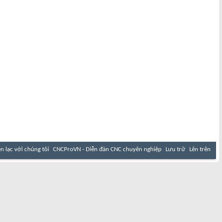
ên lạc với chúng tôi
CNCProVN - Diễn đàn CNC chuyên nghiệp
Lưu trữ
Lên trên