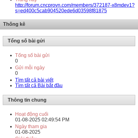
http://forum.cncprovn.com/members/372187-x8mdev1?
s=ed400c5cab904520ede6d03598f81875
Thống kê
Tổng số bài gửi
Tổng số bài gửi
0
Gửi mỗi ngày
0
Tìm tất cả bài viết
Tìm tất cả Bài bắt đầu
Thông tin chung
Hoạt động cuối
01-08-2025
02:49:54 PM
Ngày tham gia
01-08-2025