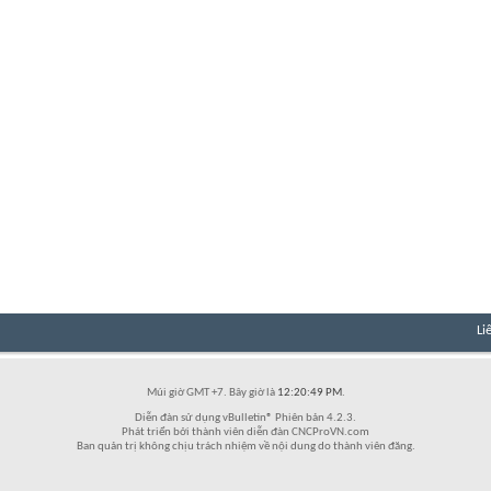
Li
Múi giờ GMT +7. Bây giờ là
12:20:49 PM
.
Diễn đàn sử dụng vBulletin® Phiên bản 4.2.3.
Phát triển bởi thành viên diễn đàn CNCProVN.com
Ban quản trị không chịu trách nhiệm về nội dung do thành viên đăng.