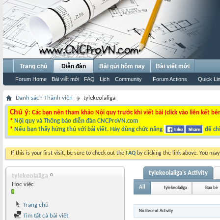
Trang chủ
Diễn đàn
Bài gửi hôm nay
Bài viết mới
Forum Home
Bài viết mới
FAQ
Lịch
Community
Forum Actions
Quick Li
Danh sách Thành viên
tylekeolaliga
Chú ý
: Các bạn nên tham khảo Nội quy trước khi viết bài (click vào liên kết bê
*
Nội quy và Thông báo diễn đàn CNCProVN.com
*
Nếu bạn thấy hứng thú với bài viết. Hãy dùng chức năng
để chi
If this is your first visit, be sure to check out the
FAQ
by clicking the link above. You ma
tylekeolaliga's Activity
tylekeolaliga
Học việc
All
tylekeolaliga
Bạn bè
Trang chủ
No Recent Activity
Tìm tất cả bài viết