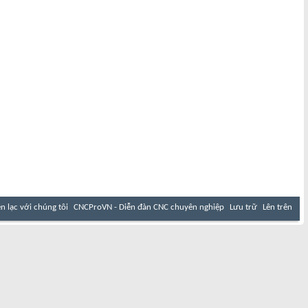
ên lạc với chúng tôi
CNCProVN - Diễn đàn CNC chuyên nghiệp
Lưu trữ
Lên trên