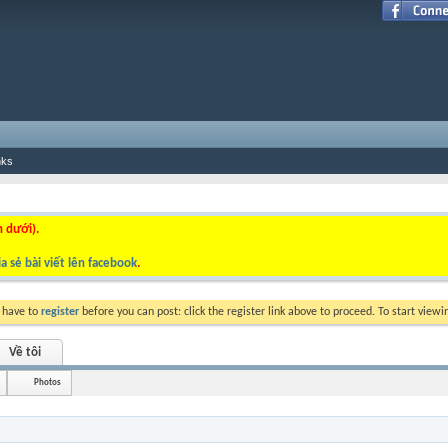
nks
n dưới).
a sẻ bài viết lên facebook
.
y have to
register
before you can post: click the register link above to proceed. To start view
Về tôi
Photos